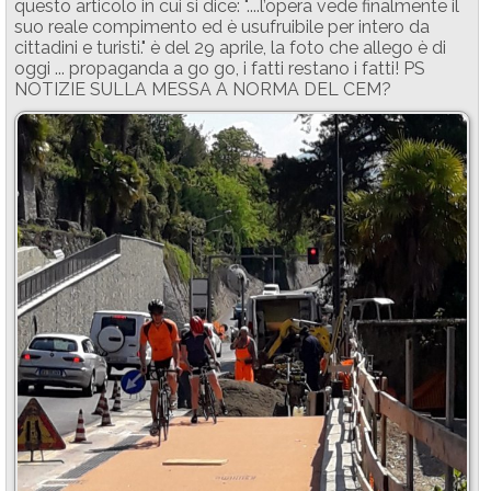
questo articolo in cui si dice: "....l’opera vede finalmente il
suo reale compimento ed è usufruibile per intero da
cittadini e turisti." è del 29 aprile, la foto che allego è di
oggi ... propaganda a go go, i fatti restano i fatti! PS
NOTIZIE SULLA MESSA A NORMA DEL CEM?