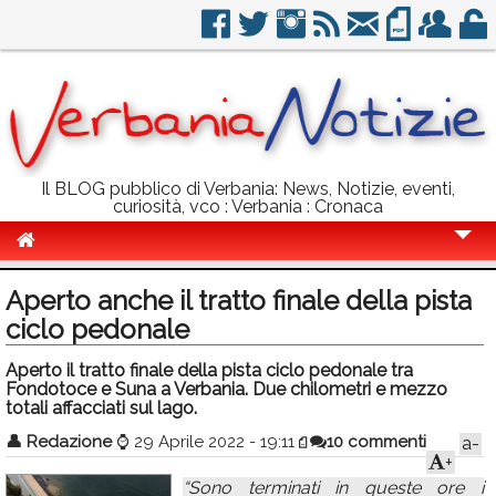
Il BLOG pubblico di Verbania: News, Notizie, eventi,
curiosità, vco : Verbania : Cronaca
Cronaca
Aperto anche il tratto finale della pista
Politica
ciclo pedonale
Sport
Aperto il tratto finale della pista ciclo pedonale tra
Fondotoce e Suna a Verbania. Due chilometri e mezzo
Eventi
totali affacciati sul lago.
👤
Redazione
⌚
29 Aprile 2022 - 19:11
10 commenti
a-
Info Utili
+
Rubriche
“Sono terminati in queste ore i