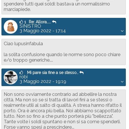
spendere tutti quei soldi: bastava un normalissimo
marciapiede.
1
Re: Allora.....
SINISTRO
3 Maggio 2022 - 17:14
Ciao lupusinfabula
la solita confusione quando le norme sono poco chiare
e/o troppo generiche....
Mi pare sia fine a se stesso..
robi
3 Maggio 2022 - 19:19
Non sono ovviamente contrario ad abbellire la nostra
città. Ma non so se si tratta di lavori fini a se stessi o
realmente utili al salto di qualità. A stresa hanno rifatto il
porto. Ora è ancora più bella. Noi abbiamo scappottato
tutto. Non so fino a che punto porterà più "bellezza".
Tante volte i soldi spuntano e non si sa come spenderli.
Forse vanno spesi a prescindere...