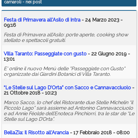
carnaroli
- nei post
Calendario
Festa di Primavera all'Asilo di Intra
- 24 Marzo 2023 -
Annunci
09:16
Festa di Primavera all’Asilo: porte aperte, cooking show
stellato e spettacoli gratuiti.
Villa Taranto: Passeggiate con gusto
- 22 Giugno 2019 -
13:01
E' online il nuovo Menù delle "Passeggiate con Gusto"
organizzate dai Giardini Botanici di Villa Taranto.
“Le Stelle sul Lago D’Orta” con Sacco e Cannavacciuolo
-
21 Ottobre 2018 - 10:23
Marco Sacco, lo chef del Ristorante due Stelle Michelin “il
Piccolo Lago” sarà assieme ad Antonino Cannavacciuolo
e ad Annie Féolde dell’Enoteca Pinchiorri, tra le star de “Le
Stelle sul Lago D’Orta”.
BellaZia: Il Risotto all'Arancia
- 17 Febbraio 2018 - 08:00