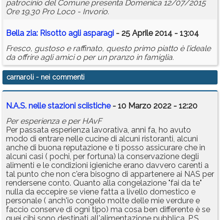
patrocinio del Comune presenta Domenica 12/07/2015
Ore 19.30 Pro Loco - Invorio.
Bella zia: Risotto agli asparagi
- 25 Aprile 2014 - 13:04
Fresco, gustoso e raffinato, questo primo piatto è l’ideale
da offrire agli amici o per un pranzo in famiglia.
carnaroli
- nei commenti
N.A.S. nelle stazioni sciistiche
- 10 Marzo 2022 - 12:20
Per esperienza e per HAvF
Per passata esperienza lavorativa, anni fa, ho avuto
modo di entrare nelle cucine di alcuni ristoranti, alcuni
anche di buona reputazione e ti posso assicurare che in
alcuni casi ( pochi, per fortuna) la conservazione degli
alimenti e le condizioni igieniche erano davvero carenti a
tal punto che non c'era bisogno di appartenere ai NAS per
rendersene conto. Quanto alla congelazione "fai da te"
nulla da eccepire se viene fatta a livello domestico e
personale ( anch'io congelo molte delle mie verdure e
faccio conserve di ogni tipo) ma cosa ben differente è se
quei cibi sono destinati all'alimentazione pubblica. P.S.