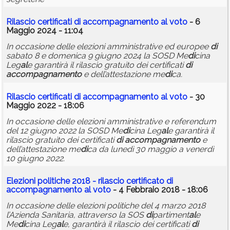
Rilascio certificati
di
accompagnamento
al
voto
- 6
Maggio 2024 - 11:04
In occasione delle elezioni amministrative ed europee
di
sabato 8 e domenica 9 giugno 2024 la SOSD Me
di
cina
Leg
al
e garantirà il rilascio gratuito dei certificati
di
accompagnamento
e dell’attestazione me
di
ca.
Rilascio certificati
di
accompagnamento
al
voto
- 30
Maggio 2022 - 18:06
In occasione delle elezioni amministrative e referendum
del 12 giugno 2022 la SOSD Me
di
cina Leg
al
e garantirà il
rilascio gratuito dei certificati
di
accompagnamento
e
dell’attestazione me
di
ca da lunedì 30 maggio a venerdì
10 giugno 2022.
Elezioni politiche 2018 - rilascio
certificato
di
accompagnamento
al
voto
- 4 Febbraio 2018 - 18:06
In occasione delle elezioni politiche del 4 marzo 2018
l’Azienda Sanitaria, attraverso la SOS
di
partiment
al
e
Me
di
cina Leg
al
e, garantirà il rilascio dei certificati
di