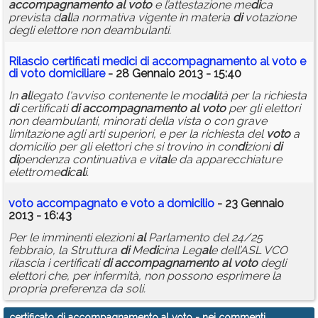
accompagnamento
al
voto
e l’attestazione me
di
ca
prevista d
al
la normativa vigente in materia
di
votazione
degli elettore non deambulanti.
Rilascio certificati me
di
ci
di
accompagnamento
al
voto
e
di
voto
domiciliare
- 28 Gennaio 2013 - 15:40
In
al
legato l'avviso contenente le mod
al
ità per la richiesta
di
certificati
di
accompagnamento
al
voto
per gli elettori
non deambulanti, minorati della vista o con grave
limitazione agli arti superiori, e per la richiesta del
voto
a
domicilio per gli elettori che si trovino in con
di
zioni
di
di
pendenza continuativa e vit
al
e da apparecchiature
elettrome
di
c
al
i.
voto
accompagnato e
voto
a domicilio
- 23 Gennaio
2013 - 16:43
Per le imminenti elezioni
al
Parlamento del 24/25
febbraio, la Struttura
di
Me
di
cina Leg
al
e dell’ASL VCO
rilascia i certificati
di
accompagnamento
al
voto
degli
elettori che, per infermità, non possono esprimere la
propria preferenza da soli.
certificato di accompagnamento al voto
- nei commenti