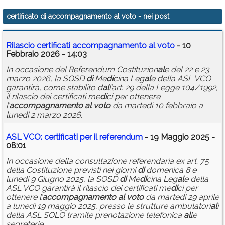
Calendario
certificato di accompagnamento al voto
- nei post
Annunci
Rilascio certificati
accompagnamento
al
voto
- 10
Febbraio 2026 - 14:03
In occasione del Referendum Costituzion
al
e del 22 e 23
marzo 2026, la SOSD
di
Me
di
cina Leg
al
e della ASL VCO
garantirà, come stabilito d
al
l’art. 29 della Legge 104/1992,
il rilascio dei certificati me
di
ci per ottenere
l’
accompagnamento
al
voto
da martedì 10 febbraio a
lunedì 2 marzo 2026.
ASL VCO: certificati per il referendum
- 19 Maggio 2025 -
08:01
In occasione della consultazione referendaria ex art. 75
della Costituzione previsti nei giorni
di
domenica 8 e
lunedì 9 Giugno 2025, la SOSD
di
Me
di
cina Leg
al
e della
ASL VCO garantirà il rilascio dei certificati me
di
ci per
ottenere l’
accompagnamento
al
voto
da martedì 29 aprile
a lunedì 19 maggio 2025, presso le strutture ambulatori
al
i
della ASL SOLO tramite prenotazione telefonica
al
le
segreterie