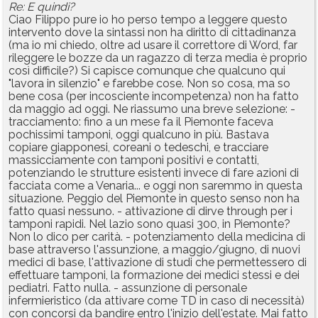
Re: E quindi?
Ciao Filippo pure io ho perso tempo a leggere questo
intervento dove la sintassi non ha diritto di cittadinanza
(ma io mi chiedo, oltre ad usare il correttore di Word, far
rileggere le bozze da un ragazzo di terza media è proprio
così difficile?) Si capisce comunque che qualcuno qui
"lavora in silenzio" e farebbe cose. Non so cosa, ma so
bene cosa (per incosciente incompetenza) non ha fatto
da maggio ad oggi. Ne riassumo una breve selezione: -
tracciamento: fino a un mese fa il Piemonte faceva
pochissimi tamponi, oggi qualcuno in più. Bastava
copiare giapponesi, coreani o tedeschi, e tracciare
massicciamente con tamponi positivi e contatti,
potenziando le strutture esistenti invece di fare azioni di
facciata come a Venaria... e oggi non saremmo in questa
situazione. Peggio del Piemonte in questo senso non ha
fatto quasi nessuno. - attivazione di dirve through per i
tamponi rapidi. Nel lazio sono quasi 300, in Piemonte?
Non lo dico per carità. - potenziamento della medicina di
base attraverso l'assunzione, a maggio/giugno, di nuovi
medici di base, l'attivazione di studi che permettessero di
effettuare tamponi, la formazione dei medici stessi e dei
pediatri. Fatto nulla. - assunzione di personale
infermieristico (da attivare come TD in caso di necessità)
con concorsi da bandire entro l'inizio dell'estate. Mai fatto