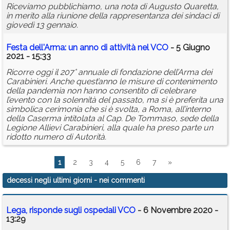
Riceviamo pubblichiamo, una nota di Augusto Quaretta,
in merito alla riunione della rappresentanza dei sindaci di
giovedì 13 gennaio.
Festa dell'Arma: un anno di attività nel VCO
- 5 Giugno
2021 - 15:33
Ricorre oggi il 207° annuale di fondazione dell’Arma dei
Carabinieri. Anche quest’anno le misure di contenimento
della pandemia non hanno consentito di celebrare
l’evento con la solennità del passato, ma si è preferita una
simbolica cerimonia che si è svolta, a Roma, all’interno
della Caserma intitolata al Cap. De Tommaso, sede della
Legione Allievi Carabinieri, alla quale ha preso parte un
ridotto numero di Autorità.
1
2
3
4
5
6
7
»
decessi negli ultimi giorni
- nei commenti
Lega, risponde sugli ospedali VCO
- 6 Novembre 2020 -
13:29