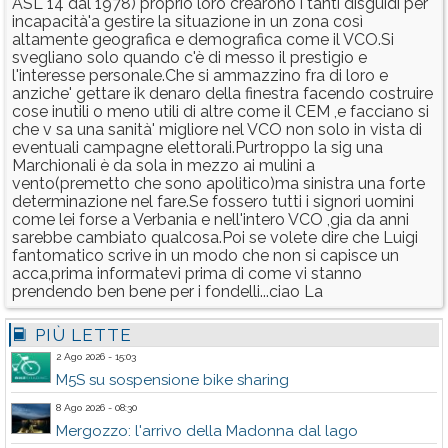
ASL 14 dal 1978) proprio loro crearono i tanti disguidi per
incapacità'a gestire la situazione in un zona così
altamente geografica e demografica come il VCO.Si
svegliano solo quando c'è di messo il prestigio e
l'interesse personale.Che si ammazzino fra di loro e
anziche' gettare ik denaro della finestra facendo costruire
cose inutili o meno utili di altre come il CEM ,e facciano si
che v sa una sanità' migliore nel VCO non solo in vista di
eventuali campagne elettorali.Purtroppo la sig una
Marchionali è da sola in mezzo ai mulini a
vento(premetto che sono apolitico)ma sinistra una forte
determinazione nel fare.Se fossero tutti i signori uomini
come lei forse a Verbania e nell'intero VCO ,gia da anni
sarebbe cambiato qualcosa.Poi se volete dire che Luigi
fantomatico scrive in un modo che non si capisce un
acca,prima informatevi prima di come vi stanno
prendendo ben bene per i fondelli...ciao La
PIÙ LETTE
2 Ago 2026 - 15:03
M5S su sospensione bike sharing
8 Ago 2026 - 08:30
Mergozzo: l'arrivo della Madonna dal lago