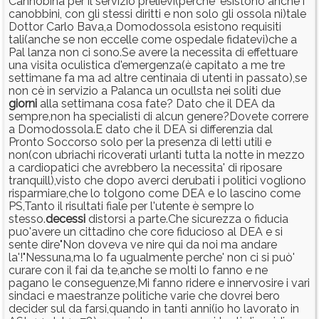
Cannobina per il servizio prelievi(perché' esistono anche i
canobbini, con gli stessi diritti e non solo gli ossola ni)tale
Dottor Carlo Bava,a Domodossola esistono requisiti
tali(anche se non eccelle come ospedale fidatevi)che a
Pal lanza non ci sono.Se avere la necessita di effettuare
una visita oculistica d'emergenza(è capitato a me tre
settimane fa ma ad altre centinaia di utenti in passato),se
non cè in servizio a Palanca un ocullsta nei soliti due
giorni
alla settimana cosa fate? Dato che il DEA da
sempre,non ha specialisti di alcun genere?Dovete correre
a Domodossola.E dato che il DEA si differenzia dal
Pronto Soccorso solo per la presenza di letti utili e
non(con ubriachi ricoverati urlanti tutta la notte in mezzo
a cardiopatici che avrebbero la necessita' di riposare
tranquill),visto che dopo averci derubati i politici vogliono
risparmiare,che lo tolgono come DEA e lo lascino come
PS,Tanto il risultati fiale per l'utente è sempre lo
stesso.
decessi
distorsi a parte.Che sicurezza o fiducia
puo'avere un cittadino che core fiducioso al DEA e si
sente dire"Non doveva ve nire qui da noi ma andare
la'!"Nessuna,ma lo fa ugualmente perche' non ci si può'
curare con il fai da te,anche se molti lo fanno e ne
pagano le conseguenze,Mi fanno ridere e innervosire i vari
sindaci e maestranze politiche varie che dovrei bero
decider sul da farsi,quando in tanti anni(io ho lavorato in