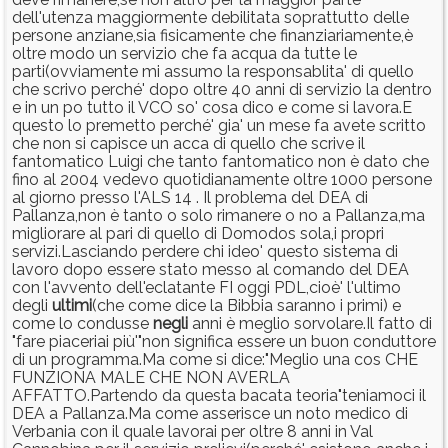
dell'utenza maggiormente debilitata soprattutto delle
persone anziane,sia fisicamente che finanziariamente,è
oltre modo un servizio che fa acqua da tutte le
parti(ovviamente mi assumo la responsablita' di quello
che scrivo perché' dopo oltre 40 anni di servizio la dentro
e in un po tutto il VCO so' cosa dico e come si lavora.E
questo lo premetto perché' gia' un mese fa avete scritto
che non si capisce un acca di quello che scrive il
fantomatico Luigi che tanto fantomatico non è dato che
fino al 2004 vedevo quotidianamente oltre 1000 persone
al giorno presso l'ALS 14 . Il problema del DEA di
Pallanza,non è tanto o solo rimanere o no a Pallanza,ma
migliorare al pari di quello di Domodos sola,i propri
servizi.Lasciando perdere chi ideo' questo sistema di
lavoro dopo essere stato messo al comando del DEA
con l'avvento dell'eclatante FI oggi PDL,cioè' l'ultimo
degli
ultimi
(che come dice la Bibbia saranno i primi) e
come lo condusse
negli
anni è meglio sorvolare.Il fatto di
"fare piaceriai più'"non significa essere un buon conduttore
di un programma.Ma come si dice:"Meglio una cos CHE
FUNZIONA MALE CHE NON AVERLA
AFFATTO.Partendo da questa bacata teoria"teniamoci il
DEA a Pallanza.Ma come asserisce un noto medico di
Verbania con il quale lavorai per oltre 8 anni in Val