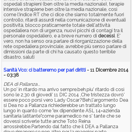
ospedali strapieni (ben oltre la media nazionale), terapie
intensive strapiene ben oltre la media nazionale, così
come l'indice RT che ci dice che siamo totalmente fuori
controllo, ritardi assurdi nella comunicazione di eventuali
positività, blocco praticamente totale dell'attività
ospedaliera non di urgenza, nuovi picchi di contagi tra il
personale ospedaliero, e a breve numero di
decessi
. E'
vero, non ha senso ora parlare di riorganizzazione della
rete ospedaliera provinciale, avrebbe più senso parlare di
dimissioni da parte di chi ha causato questo terribile
disastro. saluti
Sanità Vco: ci batteremo per pari diritti
- 11 Dicembre 2014
- 03:38
DEA di Pallanza...
Un po' in ritardo ma arrivo sempre.beh,piu' ritardo di così
sono le 2,30 di giovedì' 11 DIC 2014 ,Che tristezza dovrò'
essere poco porsi vero Lady Oscar?Beh,l'argomento Dea
si Dea no a Pallanza richiederebbe un trattato lungo
lungo in quanto come "ex dipendente ASL 14=azienda
sanitaria latitante"come paramedico ne s' tante che se
dovessi scriverle tutte anche Toto Reina
arrossirebbe.Partendo dal fatto che il DEA a Pallanza
deve rimanere,se non altro per la maggior parte