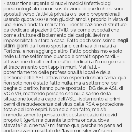
- assunzione urgente di nuovi medici (infettivologi,
pneumologi) almeno in sostituzione di quelli che si sono
spostati verso l'attività privata o si sono prepensionati
usando quota 100 (e non giudichiamoli), proprio in vista di
una nuova ondata. mai fatto. - identificazione di strutture
da dedicare ai pazienti COVID, sia come ospedali che
come strutture di isolamento dei casi più lievi ma
impossibilitati a stare a casa. Fatto pochissimissimo,
negli
ultimi
giorni
da Torino spostano centinaia di malati a
Tortona, e non aggiungo altro. Fatto pochissimo e solo
nelle ultime settimane, quando è ormai troppo tardi. -
attivazione di call center e uffici dedicati all'emergenza e
al tracciamento con l'app Immuni. Mai fatti. -
potenziamento delle professionalità locali e della
gestione delle ASL attraverso esperti di chiara fama: qua
non solo non è stato fatto nulla, ma a settembre, per
beghe di partito, hanno pure spostato i DG delle ASL di
VC e VB, mettendo persone che nulla sanno della
situazione locale a capo dell'ASL. -isolamento ai primi
cenni di recrudescenza del virus delle RSA e protezione
totale dei loro ospiti. Non solo non fatto, ma s'è
immediatamente pensato di spostare pazienti covid
proprio lì (geni, ma durante la prima ondata dove
stavate? al cinema?) mi fermo qua, perchè ho pena ad
andare avanti, i risultati del "lavoro in silenzio" sono