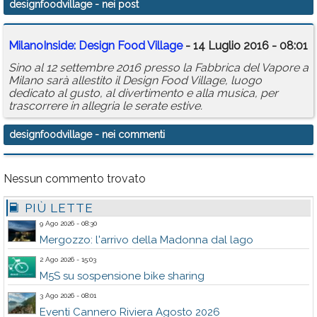
designfoodvillage
- nei post
Calendario
MilanoInside: Design Food Village
- 14 Luglio 2016 - 08:01
Annunci
Sino al 12 settembre 2016 presso la Fabbrica del Vapore a
Milano sarà allestito il Design Food Village, luogo
dedicato al gusto, al divertimento e alla musica, per
trascorrere in allegria le serate estive.
designfoodvillage
- nei commenti
Nessun commento trovato
PIÙ LETTE
9 Ago 2026 - 08:30
Mergozzo: l'arrivo della Madonna dal lago
2 Ago 2026 - 15:03
M5S su sospensione bike sharing
3 Ago 2026 - 08:01
Eventi Cannero Riviera Agosto 2026