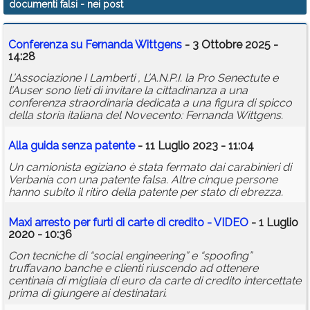
documenti falsi
- nei post
Calendario
Conferenza su Fernanda Wittgens
- 3 Ottobre 2025 -
Annunci
14:28
L’Associazione I Lamberti , L’A.N.P.I. la Pro Senectute e
l’Auser sono lieti di invitare la cittadinanza a una
conferenza straordinaria dedicata a una figura di spicco
della storia italiana del Novecento: Fernanda Wittgens.
Alla guida senza patente
- 11 Luglio 2023 - 11:04
Un camionista egiziano è stata fermato dai carabinieri di
Verbania con una patente falsa. Altre cinque persone
hanno subito il ritiro della patente per stato di ebrezza.
Maxi arresto per furti di carte di credito - VIDEO
- 1 Luglio
2020 - 10:36
Con tecniche di “social engineering” e “spoofing”
truffavano banche e clienti riuscendo ad ottenere
centinaia di migliaia di euro da carte di credito intercettate
prima di giungere ai destinatari.