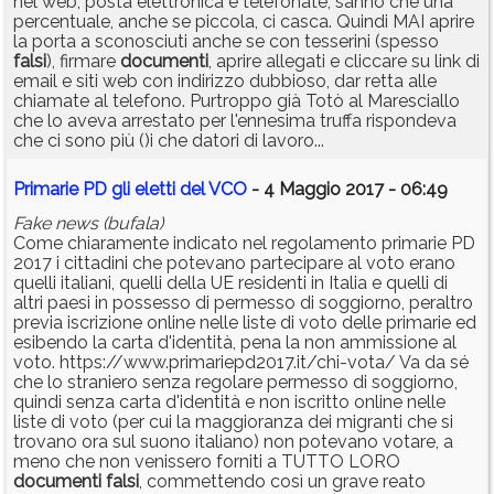
nel web, posta elettronica e telefonate, sanno che una
percentuale, anche se piccola, ci casca. Quindi MAI aprire
la porta a sconosciuti anche se con tesserini (spesso
falsi
), firmare
documenti
, aprire allegati e cliccare su link di
email e siti web con indirizzo dubbioso, dar retta alle
chiamate al telefono. Purtroppo già Totò al Maresciallo
che lo aveva arrestato per l'ennesima truffa rispondeva
che ci sono più ()i che datori di lavoro...
Primarie PD gli eletti del VCO
- 4 Maggio 2017 - 06:49
Fake news (bufala)
Come chiaramente indicato nel regolamento primarie PD
2017 i cittadini che potevano partecipare al voto erano
quelli italiani, quelli della UE residenti in Italia e quelli di
altri paesi in possesso di permesso di soggiorno, peraltro
previa iscrizione online nelle liste di voto delle primarie ed
esibendo la carta d'identità, pena la non ammissione al
voto. https://www.primariepd2017.it/chi-vota/ Va da sé
che lo straniero senza regolare permesso di soggiorno,
quindi senza carta d'identità e non iscritto online nelle
liste di voto (per cui la maggioranza dei migranti che si
trovano ora sul suono italiano) non potevano votare, a
meno che non venissero forniti a TUTTO LORO
documenti
falsi
, commettendo così un grave reato