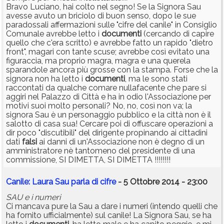
Bravo Luciano, hai colto nel segno! Se la Signora Sau
avesse avuto un briciolo di buon senso, dopo le sue
paradossali affermazioni sulle "cifre del canile" in Consiglio
Comunale avrebbe letto i
documenti
(cercando di capire
quello che c'era scritto) e avrebbe fatto un rapido "dietro
front", magari con tante scuse; avrebbe così evitato una
figuraccia, ma proprio magra, magra e una querela
sparandole ancora più grosse con la stampa. Forse che la
signora non ha letto i
documenti
, ma le sono stati
raccontati da qualche comare nullafacente che pare si
aggiri nel Palazzo di Città e ha in odio l'Associazione per
motivi suoi molto personali? No, no, così non va; la
signora Sau è un personaggio pubblico e la città non è il
salotto di casa sua! Cercare poi di offuscare operazioni a
dir poco "discutibili" del dirigente propinando ai cittadini
dati
falsi
ai danni di un'Associazione non è degno di un
amministratore nè tantomeno del presidente di una
commissione, SI DIMETTA, SI DIMETTA !!!!!!!!
Canile: Laura Sau parla di cifre
- 5 Ottobre 2014 - 23:00
SAU e i numeri
Ci mancava pure la Sau a dare i numeri (intendo quelli che
ha fornito ufficialmente) sul canile! La Signora Sau, se ha