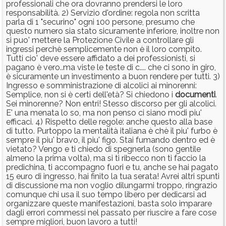
professionali che ora dovranno prendersi le loro
responsabilità. 2) Servizio d'ordine: regola non scritta
parla di 1 "securino" ogni 100 persone, presumo che
questo numero sia stato sicuramente inferiore, inoltre non
si puo' mettere la Protezione Civile a controllare gli
ingressi perchè semplicemente non è il loro compito.
Tutti cio' deve essere affidato a dei professionisti, si
pagano è vero..ma viste le teste di c.... che ci sono in giro,
è sicuramente un investimento a buon rendere per tutti. 3)
Ingresso e somministrazione di alcolici ai minorenni:
Semplice, non si è certi dell'età? Si chiedono i
documenti
.
Sei minorenne? Non entri! Stesso discorso per gli alcolici.
E' una menata lo so, ma non penso ci siano modi piu'
efficaci. 4) Rispetto delle regole: anche questo alla base
di tutto. Purtoppo la mentalità italiana è chè il piu' furbo è
sempre il piu' bravo, il piu' figo. Stai fumando dentro ed è
vietato? Vengo e ti chiedo di spegnerla (sono gentile
almeno la prima volta), ma si ti ribecco non ti faccio la
predichina, ti accompagno fuori e tu, anche se hai pagato
15 euro di ingresso, hai finito la tua serata! Avrei altri spunti
di discussione ma non voglio dilungarmi troppo, ringrazio
comunque chi usa il suo tempo libero per dedicarsi ad
organizzare queste manifestazioni, basta solo imparare
dagli errori commessi nel passato per riuscire a fare cose
sempre migliori, buon lavoro a tutti!