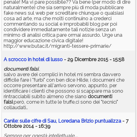
penale! Ma vi pare possibile?? Va bene (per modo di dire
naturalmente) che sia sempre più di moda pubblicare
fake news sul web per screditare chiunque o qualsiasi
cosa ad arte, ma che molti continuino a crederci
commentando su social e improbabili blog per poi
condividere immediatamente tali notizie senza un
minimo di analisi critica pare ormai assurdo. Urge una
maggior educazione civica digitale!
http://www.butac.it/migranti-tessere-primarie/
A scrocco in hotel di lusso
- 29 Dicembre 2015 - 15:58
documenti
falsi
..
salvo avere dei complici in hotel mi sembra davvero
difficile fare i "furbi" con ben dice Hilde, i documeni che
occorre presentare all'arrivo servono, appunto, per
identificare i clienti che possono sì scappare ma sono
rintracciabili subito almeno che siano
documenti
falsi
,però, come in tutte le truffe,ci sono dei "tecnici"
collaudati..
Canile: sulle cifre di Sau, Loredana Brizio puntualizza
- 7
Ottobre 2014 - 16:39
Sempre per onestà intellettuale....