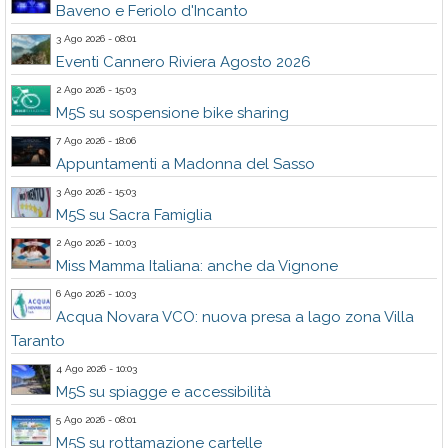
Baveno e Feriolo d'Incanto
3 Ago 2026 - 08:01
Eventi Cannero Riviera Agosto 2026
2 Ago 2026 - 15:03
M5S su sospensione bike sharing
7 Ago 2026 - 18:06
Appuntamenti a Madonna del Sasso
3 Ago 2026 - 15:03
M5S su Sacra Famiglia
2 Ago 2026 - 10:03
Miss Mamma Italiana: anche da Vignone
6 Ago 2026 - 10:03
Acqua Novara VCO: nuova presa a lago zona Villa
Taranto
4 Ago 2026 - 10:03
M5S su spiagge e accessibilità
5 Ago 2026 - 08:01
M5S su rottamazione cartelle