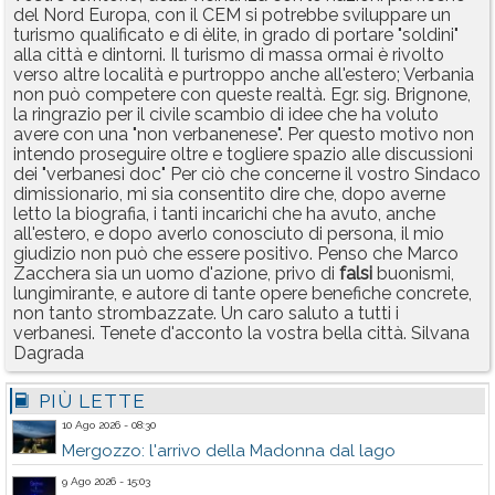
del Nord Europa, con il CEM si potrebbe sviluppare un
turismo qualificato e di èlite, in grado di portare "soldini"
alla città e dintorni. Il turismo di massa ormai è rivolto
verso altre località e purtroppo anche all'estero; Verbania
non può competere con queste realtà. Egr. sig. Brignone,
la ringrazio per il civile scambio di idee che ha voluto
avere con una "non verbanenese". Per questo motivo non
intendo proseguire oltre e togliere spazio alle discussioni
dei "verbanesi doc" Per ciò che concerne il vostro Sindaco
dimissionario, mi sia consentito dire che, dopo averne
letto la biografia, i tanti incarichi che ha avuto, anche
all'estero, e dopo averlo conosciuto di persona, il mio
giudizio non può che essere positivo. Penso che Marco
Zacchera sia un uomo d'azione, privo di
falsi
buonismi,
lungimirante, e autore di tante opere benefiche concrete,
non tanto strombazzate. Un caro saluto a tutti i
verbanesi. Tenete d'acconto la vostra bella città. Silvana
Dagrada
PIÙ LETTE
10 Ago 2026 - 08:30
Mergozzo: l'arrivo della Madonna dal lago
9 Ago 2026 - 15:03