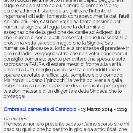
letto i
documenti
, ha letto male e ha capito peggio, e mi
auguro che sia stato solo un errore di comprensione,
perchè altrimenti starebbe a significare l'intento di
ingannare i cittadini fornendo consapevolmente dati
falsi
!
Ahi, ahi, ahi.....No, così non va; se ha tanta passione per i
numeri, la signora si legga bene la determina di
assegnazione della gestione del canile ad Adigest, lì sì
che i numeri ci sono, quelli presentati e quelli nascosti! La
prossima volta sarebbe meglio che la Signora Sau , i
numeri se li giocasse al lotto e la smettesse di prendere in
giro i cittadini, vergogna! Altro che non voler concedere il
consiglio comunale aperto per evitare una spesa; è solo
sacrosanta PAURA di essere messi di fronte alla verità
davanti a tutti, meglio parlare senza contraddittorio e
sparare cavolate a raffica....,più semplice e più comodo.
Ma non si illudano i "pinocchi", la verità poi viene a galla,
non si denigra un'associazione di volontariato per coprire
le azioni malsane di un dirigente e della Sindaca che lo
protegge!
Ombre sul carnevale di Cannobio
- 13 Marzo 2014 - 11:19
Da rivedere
Premessa: non ero presente sabato (l'anno scorso si) e mi
baso su quello che ho sentito in giro e da amici fidati che