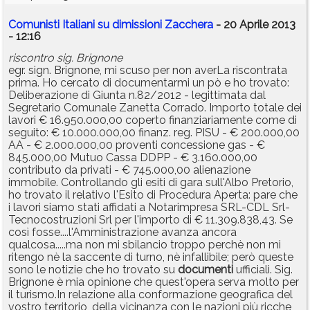
Comunisti Italiani su dimissioni Zacchera
- 20 Aprile 2013
- 12:16
riscontro sig. Brignone
egr. sign. Brignone, mi scuso per non averLa riscontrata
prima. Ho cercato di documentarmi un pò e ho trovato:
Deliberazione di Giunta n.82/2012 - legittimata dal
Segretario Comunale Zanetta Corrado. Importo totale dei
lavori € 16.950.000,00 coperto finanziariamente come di
seguito: € 10.000.000,00 finanz. reg. PISU - € 200.000,00
AA - € 2.000.000,00 proventi concessione gas - €
845.000,00 Mutuo Cassa DDPP - € 3.160.000,00
contributo da privati - € 745.000,00 alienazione
immobile. Controllando gli esiti di gara sull'Albo Pretorio,
ho trovato il relativo l'Esito di Procedura Aperta: pare che
i lavori siamo stati affidati a Notarimpresa SRL-CDL Srl-
Tecnocostruzioni Srl per l'importo di € 11.309.838,43. Se
così fosse....l'Amministrazione avanza ancora
qualcosa.....ma non mi sbilancio troppo perchè non mi
ritengo nè la saccente di turno, nè infallibile; però queste
sono le notizie che ho trovato su
documenti
ufficiali. Sig.
Brignone è mia opinione che quest'opera serva molto per
il turismo.In relazione alla conformazione geografica del
vostro territorio, della vicinanza con le nazioni più ricche