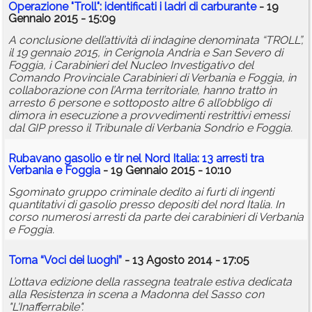
Operazione "Troll": identificati i ladri di carburante
- 19
Gennaio 2015 - 15:09
A conclusione dell’attività di indagine denominata “TROLL”,
il 19 gennaio 2015, in Cerignola Andria e San Severo di
Foggia, i Carabinieri del Nucleo Investigativo del
Comando Provinciale Carabinieri di Verbania e Foggia, in
collaborazione con l’Arma territoriale, hanno tratto in
arresto 6 persone e sottoposto altre 6 all’obbligo di
dimora in esecuzione a provvedimenti restrittivi emessi
dal GIP presso il Tribunale di Verbania Sondrio e Foggia.
Rubavano gasolio e tir nel Nord Italia: 13 arresti tra
Verbania e Foggia
- 19 Gennaio 2015 - 10:10
Sgominato gruppo criminale dedito ai furti di ingenti
quantitativi di gasolio presso depositi del nord Italia. In
corso numerosi arresti da parte dei carabinieri di Verbania
e Foggia.
Torna “Voci dei luoghi”
- 13 Agosto 2014 - 17:05
L’ottava edizione della rassegna teatrale estiva dedicata
alla Resistenza in scena a Madonna del Sasso con
"L'Inafferrabile".