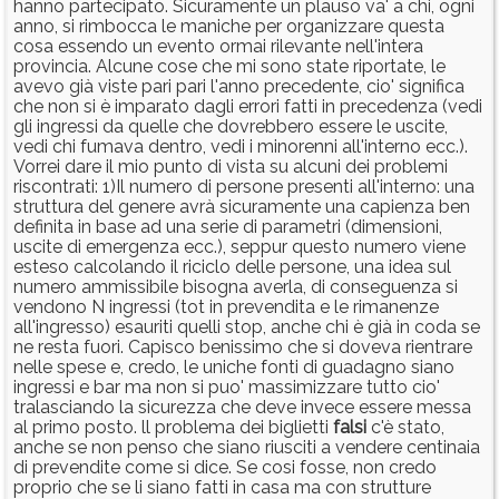
hanno partecipato. Sicuramente un plauso va' a chi, ogni
anno, si rimbocca le maniche per organizzare questa
cosa essendo un evento ormai rilevante nell'intera
provincia. Alcune cose che mi sono state riportate, le
avevo già viste pari pari l'anno precedente, cio' significa
che non si è imparato dagli errori fatti in precedenza (vedi
gli ingressi da quelle che dovrebbero essere le uscite,
vedi chi fumava dentro, vedi i minorenni all'interno ecc.).
Vorrei dare il mio punto di vista su alcuni dei problemi
riscontrati: 1)Il numero di persone presenti all'interno: una
struttura del genere avrà sicuramente una capienza ben
definita in base ad una serie di parametri (dimensioni,
uscite di emergenza ecc.), seppur questo numero viene
esteso calcolando il riciclo delle persone, una idea sul
numero ammissibile bisogna averla, di conseguenza si
vendono N ingressi (tot in prevendita e le rimanenze
all'ingresso) esauriti quelli stop, anche chi è già in coda se
ne resta fuori. Capisco benissimo che si doveva rientrare
nelle spese e, credo, le uniche fonti di guadagno siano
ingressi e bar ma non si puo' massimizzare tutto cio'
tralasciando la sicurezza che deve invece essere messa
al primo posto. ll problema dei biglietti
falsi
c'è stato,
anche se non penso che siano riusciti a vendere centinaia
di prevendite come si dice. Se cosi fosse, non credo
proprio che se li siano fatti in casa ma con strutture