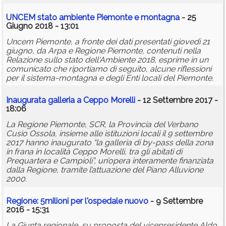
UNCEM stato ambiente Piemonte e montagna
- 25
Giugno 2018 - 13:01
Uncem Piemonte, a fronte dei dati presentati giovedì 21
giugno, da Arpa e Regione Piemonte, contenuti nella
Relazione sullo stato dell'Ambiente 2018, esprime in un
comunicato che riportiamo di seguito, alcune riflessioni
per il sistema-montagna e degli Enti locali del Piemonte.
Inaugurata galleria a Ceppo Morelli
- 12 Settembre 2017 -
18:06
La Regione Piemonte, SCR, la Provincia del Verbano
Cusio Ossola, insieme alle istituzioni locali il 9 settembre
2017 hanno inaugurato “la galleria di by-pass della zona
in frana in località Ceppo Morelli, tra gli abitati di
Prequartera e Campioli”, un’opera interamente finanziata
dalla Regione, tramite l’attuazione del Piano Alluvione
2000.
Regione: 5milioni per l'ospedale nuovo
- 9 Settembre
2016 - 15:31
La Giunta regionale, su proposta del vicepresidente Aldo