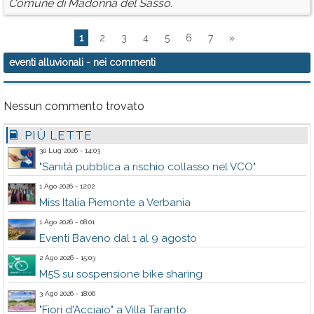
Comune di Madonna del Sasso.
1
2
3
4
5
6
7
»
eventi alluvionali
- nei commenti
Nessun commento trovato
PIÙ LETTE
30 Lug 2026 - 14:03
"Sanità pubblica a rischio collasso nel VCO"
1 Ago 2026 - 12:02
Miss Italia Piemonte a Verbania
1 Ago 2026 - 08:01
Eventi Baveno dal 1 al 9 agosto
2 Ago 2026 - 15:03
M5S su sospensione bike sharing
3 Ago 2026 - 18:06
"Fiori d'Acciaio" a Villa Taranto