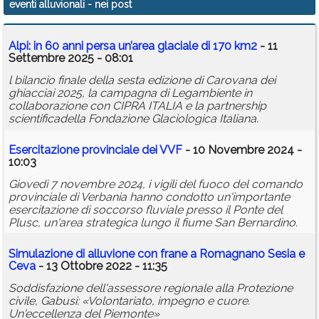
eventi alluvionali
- nei post
Calendario
Alpi: in 60 anni persa un’area glaciale di 170 km2
- 11
Annunci
Settembre 2025 - 08:01
l bilancio finale della sesta edizione di Carovana dei
ghiacciai 2025, la campagna di Legambiente in
collaborazione con CIPRA ITALIA e la partnership
scientificadella Fondazione Glaciologica Italiana.
Esercitazione provinciale dei VVF
- 10 Novembre 2024 -
10:03
Giovedì 7 novembre 2024, i vigili del fuoco del comando
provinciale di Verbania hanno condotto un'importante
esercitazione di soccorso fluviale presso il Ponte del
Plusc, un'area strategica lungo il fiume San Bernardino.
Simulazione di alluvione con frane a Romagnano Sesia e
Ceva
- 13 Ottobre 2022 - 11:35
Soddisfazione dell'assessore regionale alla Protezione
civile, Gabusi: «Volontariato, impegno e cuore.
Un'eccellenza del Piemonte»