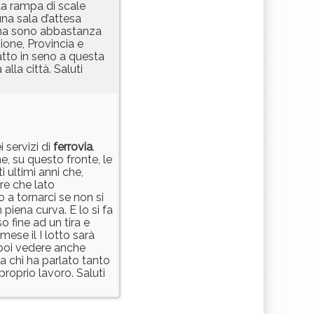
lla rampa di scale
una sala d’attesa
i ma sono abbastanza
ione, Provincia e
tto in seno a questa
lla città. Saluti
 servizi di
ferrovia
.
e, su questo fronte, le
 ultimi anni che,
ire che lato
o a tornarci se non si
piena curva. E lo si fa
 fine ad un tira e
mese il I lotto sarà
 poi vedere anche
a chi ha parlato tanto
 proprio lavoro. Saluti