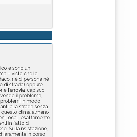
tico e sono un
ma – visto che lo
daco, nè di persona nè
o di strada) oppure
ione
ferrovia
, capisco
olvendo il problema,
 i problemi in modo
vanti alla strada senza
 in questo clima almeno
eni locali: esattamente
nti in fatto di
so. Sulla ns stazione,
 chiaramente in corso