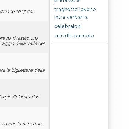
prefettura
traghetto laveno
dizione 2017 del
intra verbania
celebraioni
suicidio pascolo
re ha rivestito una
aggio della valle del
e la biglietteria della
 Sergio Chiamparino
arzo con la riapertura