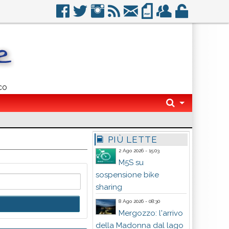
co
PIÙ LETTE
2 Ago 2026 - 15:03
M5S su
sospensione bike
sharing
8 Ago 2026 - 08:30
Mergozzo: l'arrivo
della Madonna dal lago