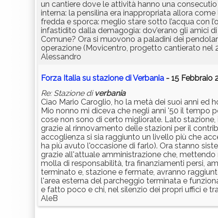
un cantiere dove le attività hanno una consecutio p
interna: la pensilina era inappropriata allora come 
fredda e sporca: meglio stare sotto l’acqua con 
infastidito dalla demagogia: dov’erano gli amici di
Comune? Ora si muovono a paladini dei pendolari 
operazione (Movicentro, progetto cantierato nel 20
Alessandro
Forza Italia su stazione di Verbania
- 15 Febbraio 2
Re: Stazione di
verbania
Ciao Mario Caroglio, ho la metà dei suoi anni ed h
Mio nonno mi diceva che negli anni '50 il tempo 
cose non sono di certo migliorate. Lato stazione, 
grazie al rinnovamento delle stazioni per il contrib
accoglienza si sia raggiunto un livello più che acce
ha più avuto l'occasione di farlo). Ora stanno siste
grazie all'attuale amministrazione che, mettendo 
molla di responsabilità, tra finanziamenti persi, a
terminato e, stazione e fermate, avranno raggiun
l'area esterna del parcheggio terminata e funziona
e fatto poco e chi, nel silenzio dei propri uffici e t
AleB