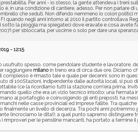
restabilita. Per anni - io stesso, la gente attendeva i treni su
lo è, in una condizione di cantiere, adesso. Per non parlare di 
l’ombrello che seduti. Non difendo nemmeno io colori politic
 FI quando negli anni intorno al 2010 il partito controllava Reg
sotto la pioggia ma spiegateci dove eravate e cosa avete fa
07) per sbloccarla, per uscirne o solo per dare una speranza a
019 - 12:15
o usufruito spesso, come pendolare studente e lavoratore, dei
per raggiungere
milano
in treno era di circa due ore. Diciamo ch
il complesso è rimasto tale e quale per decenni: sono in questi
uto di 100Stazioni, indipendente dalle autorità locali, si può d
ttabile (ce la ricordiamo tutti la stazione com'era prima. Invit
mando quello che era un vizio tecnico irrisolto: una fermata in 
mano al portafoglio e coinvolgendo gli enti preposti, ha messo
mmanchi nelle casse provinciali ed imprese fallite. Tra qualche 
to finalmente un livello di decenza. Tra pochi anni potremmo
nte (incrociamo le dita!): a quel punto sapremo distinguere tr
ra i rimproveri per le pensiline mancanti, ha portato a termine il