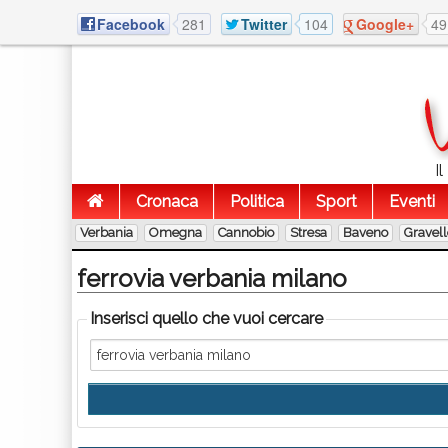
Facebook
281
Twitter
104
Google+
49
I
Cronaca
Politica
Sport
Eventi
Verbania
Omegna
Cannobio
Stresa
Baveno
Gravel
ferrovia verbania milano
Inserisci quello che vuoi cercare