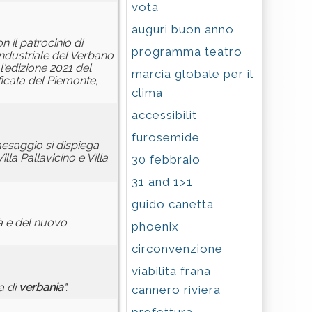
vota
auguri buon anno
 il patrocinio di
programma teatro
Industriale del Verbano
'edizione 2021 del
marcia globale per il
ificata del Piemonte,
clima
accessibilit
furosemide
aesaggio si dispiega
lla Pallavicino e Villa
30 febbraio
31 and 1>1
guido canetta
à e del nuovo
phoenix
circonvenzione
viabilità frana
a di
verbania
".
cannero riviera