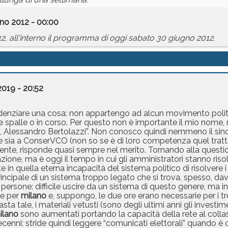
no 2012 - 00:00
12, all'interno il programma di oggi sabato 30 giugno 2012.
2019 - 20:52
videnziare una cosa: non appartengo ad alcun movimento poli
e spalle o in corso. Per questo non è importante il mio nome, 
o, Alessandro Bertolazzi”. Non conosco quindi nemmeno il sin
re sia a ConserVCO (non so se è di loro competenza quel tratt
sente, risponde quasi sempre nel merito. Tornando alla quest
azione, ma è oggi il tempo in cui gli amministratori stanno ris
e in quella eterna incapacità del sistema politico di risolvere
 principale di un sistema troppo legato che si trova, spesso, da
 di persone: difficile uscire da un sistema di questo genere, ma
 e per
milano
e, suppongo, le due ore erano necessarie per i tr
masta tale, i materiali vetusti (sono degli ultimi anni gli investime
ilano
sono aumentati portando la capacità della rete al collas
decenni: stride quindi leggere “comunicati elettorali” quando è