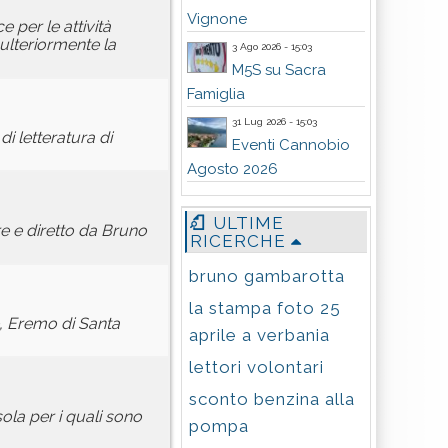
Vignone
 per le attività
ulteriormente la
3 Ago 2026 - 15:03
M5S su Sacra
Famiglia
31 Lug 2026 - 15:03
di letteratura di
Eventi Cannobio
Agosto 2026
ULTIME
re e diretto da Bruno
RICERCHE
bruno gambarotta
la stampa foto 25
e, Eremo di Santa
aprile a verbania
lettori volontari
sconto benzina alla
ola per i quali sono
pompa