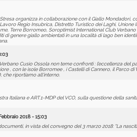
 Stresa organizza in collaborazione con il Giallo Mondadori, con
avoro Regio Insubrica, Distretto Turistico dei Laghi, Unione 
me, Terre Borromeo, Soroptimist International Club Verbano l
ti di genere giallo ambientati in una località di lago ben ident
ana.
0:03
el Verbano Cusio Ossola non teme confronti : l’eccellenza del p
 , con le isole Borromee , i Castelli di Cannero, il Parco di Vi
, che riportiamo all'interno.
tra Italiana e ART.1-MDP del VCO, sulla questione della sanit
Febbraio 2018 - 15:03
ocumenti, in vista del convegno del 3 marzo 2018: "La nascit