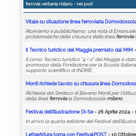
ferrovia verbania milano
- nei post
Vitale su situazione linea
ferrovia
ria Domodossol
Riceviamo e pubblichiamo, una nota di Emanuele Vi
problematiche della chiusura della linea
ferrovia
r
Il Tecnico turistico del Maggia premiato dal MIM
-
Il corso Tecnico turistico “4 + 2” del Maggia è stat
promosso dalla Fondazione per la Scuola Italiana, i
supporto scientifico di INDIRE.
Monti richiede tavolo su chiusura linea Domodos
Richiesta del Sindaco di Baveno Monti per l'istitu
della linea
ferrovia
ria Domodossola-
milano
.
Festival dell’illustrazione Di-Se
- 26 Aprile 2024 - 
In arrivo la quarta edizione del Festival dell’ill
LetterAltura torna con FestivalPOST
- 10 Ottobre