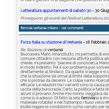
Letteraltura appuntamenti di sabato 30
- 30 Giug
Proseguono gli eventi del Festival Letteraltura 20
ferrovia verbania milano
- nei commenti
Forza Italia su stazione di Verbania
- 16 Febbraio 
Re: Stazione di
verbania
Buonasera Mario, innanzitutto, mi permetta di e
comune cittadino con nessuna attività politica all
chiede, mi presento: “piacere di conoscerLa Mari
in modo indiretto. Per il suo problema può scrive
direttamente al Sindaco. Da quanto si legge e si 
che la situazione sia ormai al limite della sopport
che si protrae da decenni. Le colpe vanno ricercat
efficace. Le relazioni tra i vari enti sono la causa
uscita della burocrazia. Certo, la politica è fatta
alcuni ci provano. Anche mio nonno viaggiava da
come lo è adesso. Di fatto la rete
ferrovia
ria è ri
materiale rotabile) e nel frattempo i flussi verso
m
inutile negare le condizioni in cui ha versato per 