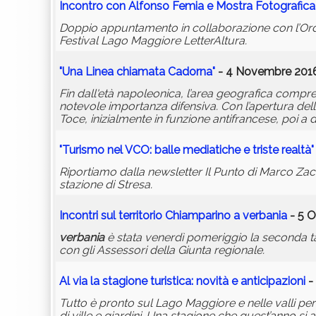
Incontro con Alfonso Femia e Mostra Fotografica
Doppio appuntamento in collaborazione con l’Ordine
Festival Lago Maggiore LetterAltura.
"Una Linea chiamata Cadorna"
- 4 Novembre 2016
Fin dall'età napoleonica, l’area geografica compr
notevole importanza difensiva. Con l’apertura del
Toce, inizialmente in funzione antifrancese, poi a
"Turismo nel VCO: balle mediatiche e triste realtà"
Riportiamo dalla newsletter Il Punto di Marco Zacch
stazione di Stresa.
Incontri sul territorio Chiamparino a
verbania
- 5 O
verbania
è stata venerdì pomeriggio la seconda tap
con gli Assessori della Giunta regionale.
Al via la stagione turistica: novità e anticipazioni
- 
Tutto è pronto sul Lago Maggiore e nelle valli per 
di ville e giardini. Una stagione che quest’anno si 