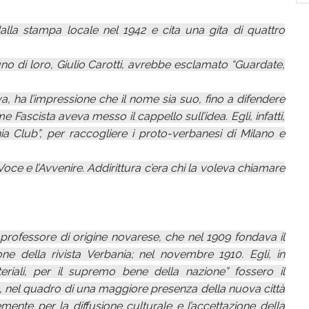
dalla stampa locale nel 1942 e cita una gita di quattro
o di loro, Giulio Carotti, avrebbe esclamato “Guardate,
va, ha l’impressione che il nome sia suo, fino a difendere
me Fascista aveva messo il cappello sull’idea. Egli, infatti,
a Club”, per raccogliere i proto-verbanesi di Milano e
 Voce e l’Avvenire. Addirittura c’era chi la voleva chiamare
l professore di origine novarese, che nel 1909 fondava il
e della rivista Verbania; nel novembre 1910. Egli, in
eriali, per il supremo bene della nazione” fossero il
e, nel quadro di una maggiore presenza della nuova città
emente per la diffusione culturale e l’accettazione della