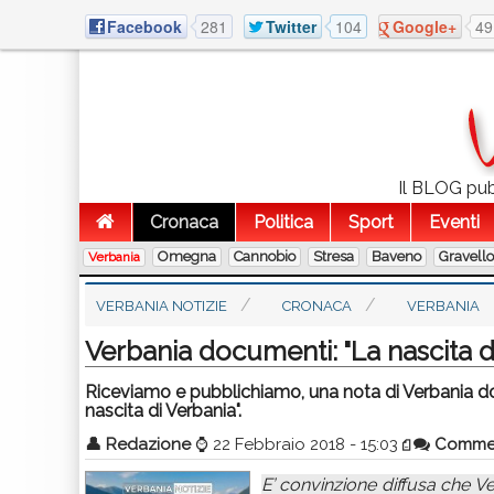
Facebook
281
Twitter
104
Google+
49
Il BLOG pubb
Cronaca
Politica
Sport
Eventi
Omegna
Cannobio
Stresa
Baveno
Gravell
Verbania
VERBANIA NOTIZIE
CRONACA
VERBANIA
Verbania documenti: "La nascita d
Riceviamo e pubblichiamo, una nota di Verbania do
nascita di Verbania".
👤
Redazione
⌚
22 Febbraio 2018 - 15:03
Comme
E’ convinzione diffusa che Ve