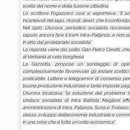
scelta del nome e della fusione cittadina.
Lo scrittore Fogazzaro così si esprimeva: “il s
incantevoli del lago, ricordi, desiri, che ti confondo
Nel 1920, L’Aurora, periodico socialista novarese
saputo ancora fare il tram Intra-Pallanza...e non 
in atto dal proletariato socialista”.
La risposta viene dal solito Gian Pietro Ceretti, che
di Verbania al ceto borghese.
La Gazzetta, propose un sondaggio di opinion
complessivamente favorevole: gli anziani scettici od
praticabile. Lettere e telegrammi di consenso perv
buona produzione industriale e tante imposte pagat
L’Aurora incalzava “la soluzione del problema V
sindaco socialista di Intra Battista Maglioni a
amministrazioni di Intra, Pallanza, Suna e Trobaso 
stesso sviluppo dell’economia industriale e commer
in una zona che è tutta un'unità economica”.