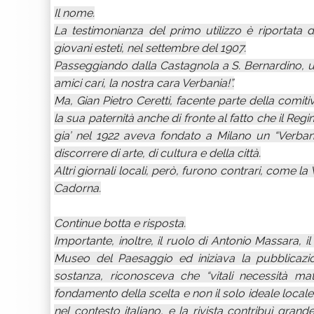
Il nome.
La testimonianza del primo utilizzo è riportata 
giovani esteti, nel settembre del 1907.
Passeggiando dalla Castagnola a S. Bernardino, un
amici cari, la nostra cara Verbania!”.
Ma, Gian Pietro Ceretti, facente parte della comiti
la sua paternità anche di fronte al fatto che il Regi
gia’ nel 1922 aveva fondato a Milano un “Verbani
discorrere di arte, di cultura e della città.
Altri giornali locali, però, furono contrari, come la
Cadorna.
Continue botta e risposta.
Importante, inoltre, il ruolo di Antonio Massara, i
Museo del Paesaggio ed iniziava la pubblicazion
sostanza, riconosceva che “vitali necessità mat
fondamento della scelta e non il solo ideale local
nel contesto italiano, e la rivista contribuì grand