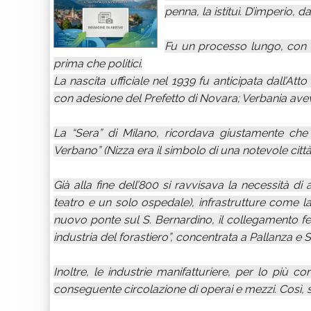
penna, la istituì. D’imperio, da
Fu un processo lungo, con u
prima che politici.
La nascita ufficiale nel 1939 fu anticipata dall’Att
con adesione del Prefetto di Novara; Verbania aveva 
La “Sera” di Milano, ricordava giustamente che
Verbano” (Nizza era il simbolo di una notevole città 
Già alla fine dell’800 si ravvisava la necessità d
teatro e un solo ospedale), infrastrutture come 
nuovo ponte sul S. Bernardino, il collegamento ferro
industria del forastiero”, concentrata a Pallanza e 
Inoltre, le industrie manifatturiere, per lo più c
conseguente circolazione di operai e mezzi. Così, s