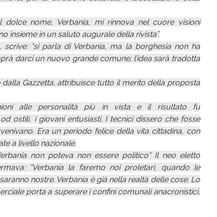
ol dolce nome, Verbania, mi rinnova nel cuore visioni
no insieme in un saluto augurale della rivista”.
, scrive: ”si parla di Verbania, ma la borghesia non ha
saprà darci un nuovo grande comune; l’idea sarà tradotta
 dalla Gazzetta, attribuisce tutto il merito della proposta
i alle personalità più in vista e il risultato fu
 ostili, i giovani entusiasti. I tecnici dissero che fosse
enivano. Era un periodo felice della vita cittadina, con
e a livello nazionale.
erbania non poteva non essere politico” Il neo eletto
ffermava: ”Verbania la faremo noi proletari, quando le
saranno nostre. Verbania è già nella realtà delle cose. Lo
ciale porta a superare i confini comunali anacronistici,