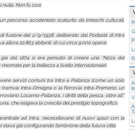
l nulla. Non fu così.
n percorso accidentato scaturito da inneschi culturali,
P
G
o di fusione del 2/9/1938, deliberato dal Podestà di Intra
P
allora 22.863 abitanti, di cui circa 9.000 operai.
L
 già dal 1874 si era pensato di creare una “Nizza del
F
rinomata per la bellezza a livello internazionale).
i avere servizi comuni tra Intra e Pallanza (come un solo
A
la tramvia Intra-Omegna o la Ferrovia Intra-Premeno, un
I
viario Locarno-Pallanza, i diritti della pesca, oltre all’”
V
Suna, che esigeva la crescita del prestigio topografico.
A
T
oncentrate ad Intra, necessitavano di nuovi spazi con la
L
i stava già configurando l’embrione della futura città.