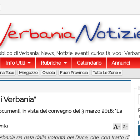
lico di Verbania: News, Notizie, eventi, curiosità, vco : Verba
Info Utili
Rubriche
Calendario
Annunci
ona Toce
Mergozzo
Ossola
Fuori Provincia
Tutte Le Zone »
i Verbania"
cumenti, in vista del convegno del 3 marzo 2018: "La
nta
a-
+
rbania sia nata dalla volontà del Duce, che, con tratto di