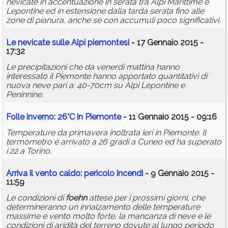
nevicate in accentuazione in serata tra Alpi Marittime e
Lepontine ed in estensione dalla tarda serata fino alle
zone di pianura, anche se con accumuli poco significativi.
Le nevicate sulle Alpi piemontesi
- 17 Gennaio 2015 -
17:32
Le precipitazioni che da venerdì mattina hanno
interessato il Piemonte hanno apportato quantitativi di
nuova neve pari a: 40-70cm su Alpi Lepontine e
Peninnine.
Folle inverno: 26°C in Piemonte
- 11 Gennaio 2015 - 09:16
Temperature da primavera inoltrata ieri in Piemonte. Il
termometro è arrivato a 26 gradi a Cuneo ed ha superato
i 22 a Torino.
Arriva il vento caldo: pericolo incendi
- 9 Gennaio 2015 -
11:59
Le condizioni di
foehn
attese per i prossimi giorni, che
determineranno un innalzamento delle temperature
massime e vento molto forte, la mancanza di neve e le
condizioni di aridità del terreno dovute al lungo periodo