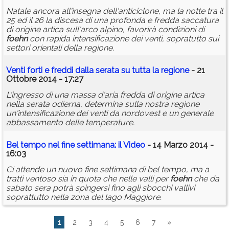
Natale ancora all'insegna dell'anticiclone, ma la notte tra il
25 ed il 26 la discesa di una profonda e fredda saccatura
di origine artica sull'arco alpino, favorirà condizioni di
foehn
con rapida intensificazione dei venti, sopratutto sui
settori orientali della regione.
Venti forti e freddi dalla serata su tutta la regione
- 21
Ottobre 2014 - 17:27
L'ingresso di una massa d'aria fredda di origine artica
nella serata odierna, determina sulla nostra regione
un'intensificazione dei venti da nordovest e un generale
abbassamento delle temperature.
Bel tempo nel fine settimana: il Video
- 14 Marzo 2014 -
16:03
Ci attende un nuovo fine settimana di bel tempo, ma a
tratti ventoso sia in quota che nelle valli per
foehn
che da
sabato sera potrà spingersi fino agli sbocchi vallivi
soprattutto nella zona del lago Maggiore.
1
2
3
4
5
6
7
»