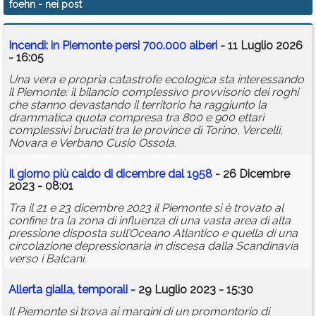
foehn
- nei post
Calendario
Incendi: in Piemonte persi 700.000 alberi
- 11 Luglio 2026
Annunci
- 16:05
Una vera e propria catastrofe ecologica sta interessando
il Piemonte: il bilancio complessivo provvisorio dei roghi
che stanno devastando il territorio ha raggiunto la
drammatica quota compresa tra 800 e 900 ettari
complessivi bruciati tra le province di Torino, Vercelli,
Novara e Verbano Cusio Ossola.
Il giorno più caldo di dicembre dal 1958
- 26 Dicembre
2023 - 08:01
Tra il 21 e 23 dicembre 2023 il Piemonte si è trovato al
confine tra la zona di influenza di una vasta area di alta
pressione disposta sull’Oceano Atlantico e quella di una
circolazione depressionaria in discesa dalla Scandinavia
verso i Balcani.
Allerta gialla, temporali
- 29 Luglio 2023 - 15:30
Il Piemonte si trova ai margini di un promontorio di