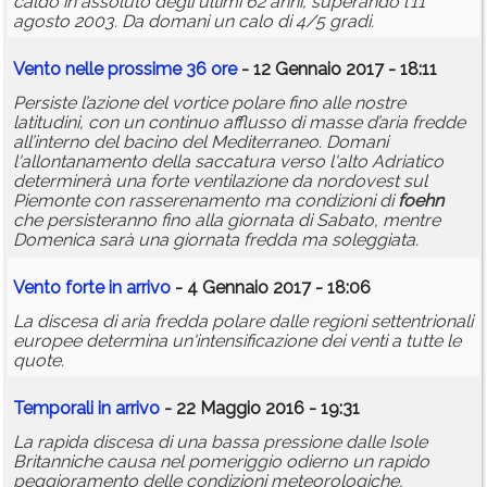
caldo in assoluto degli ultimi 62 anni, superando l’11
agosto 2003. Da domani un calo di 4/5 gradi.
Vento nelle prossime 36 ore
- 12 Gennaio 2017 - 18:11
Persiste l’azione del vortice polare fino alle nostre
latitudini, con un continuo afflusso di masse d’aria fredde
all’interno del bacino del Mediterraneo. Domani
l'allontanamento della saccatura verso l'alto Adriatico
determinerà una forte ventilazione da nordovest sul
Piemonte con rasserenamento ma condizioni di
foehn
che persisteranno fino alla giornata di Sabato, mentre
Domenica sarà una giornata fredda ma soleggiata.
Vento forte in arrivo
- 4 Gennaio 2017 - 18:06
La discesa di aria fredda polare dalle regioni settentrionali
europee determina un'intensificazione dei venti a tutte le
quote.
Temporali in arrivo
- 22 Maggio 2016 - 19:31
La rapida discesa di una bassa pressione dalle Isole
Britanniche causa nel pomeriggio odierno un rapido
peggioramento delle condizioni meteorologiche,