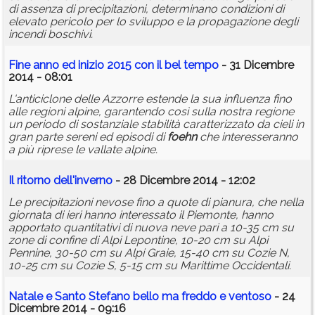
di assenza di precipitazioni, determinano condizioni di
elevato pericolo per lo sviluppo e la propagazione degli
incendi boschivi.
Fine anno ed inizio 2015 con il bel tempo
- 31 Dicembre
2014 - 08:01
L'anticiclone delle Azzorre estende la sua influenza fino
alle regioni alpine, garantendo così sulla nostra regione
un periodo di sostanziale stabilità caratterizzato da cieli in
gran parte sereni ed episodi di
foehn
che interesseranno
a più riprese le vallate alpine.
Il ritorno dell'inverno
- 28 Dicembre 2014 - 12:02
Le precipitazioni nevose fino a quote di pianura, che nella
giornata di ieri hanno interessato il Piemonte, hanno
apportato quantitativi di nuova neve pari a 10-35 cm su
zone di confine di Alpi Lepontine, 10-20 cm su Alpi
Pennine, 30-50 cm su Alpi Graie, 15-40 cm su Cozie N,
10-25 cm su Cozie S, 5-15 cm su Marittime Occidentali.
Natale e Santo Stefano bello ma freddo e ventoso
- 24
Dicembre 2014 - 09:16