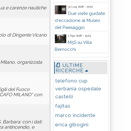
31 Lug 2026 - 12:02
ua e carenze nautiche
Due visite guidate
d'eccezione al Museo
del Paesaggio
lo di Dirigente Vicario
1 Ago 2026 - 15:03
M5S su Villa
Bernocchi
o Milano, organizzata
ULTIME
RICERCHE
telefono cup
verbania ospedale
gili del Fuoco
IROSCAFO MILANO" con
castelli
fajitas
marco incidente
. Barbara: con i dati
erica gibogini
nza antincendio, e