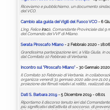
Riceviamo e pubblichiamo, un documento sindacal
del VCO.
Cambio alla guida dei Vigili del Fuoco VCO
- 6 Gi
L'ing. Felice
irac
à, Comandante Provinciale dal 9 mar
del Comando dei VVF di Milano.
Serata Piroscafo Milano
- 2 Febbraio 2020 - 18:0
Grandissima partecipazione ieri, a Villa Giulia, in
dal Comitato 10 Febbraio di Verbania.
Incontro sul "Piroscafo Milano"
- 30 Gennaio 2020 
Il Comitato 10 Febbraio di Verbania, in collaboraz
organizza venerdì 31 gennaio 2020 alle ore 21.00 
proiezione dei filmati relativi al relitto, realizzati 
Dati S. Barbara 2019
- 5 Dicembre 2019 - 08:01
Riportiamo il discorso tenuto ieri dal Comandante 
più significativi dell'attività di soccorso, di preve