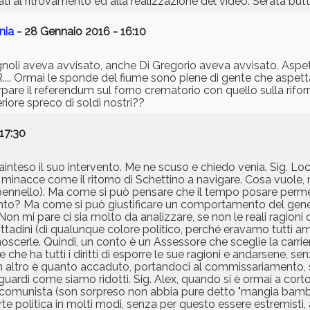
ati al ritrovamento ed alla realizzazione del video. Serata butt
nia
- 28 Gennaio 2016 - 16:10
gnoli aveva avvisato, anche Di Gregorio aveva avvisato. Aspe
.. Ormai le sponde del fiume sono piene di gente che aspetta..
pare il referendum sul forno crematorio con quello sulla rifo
riore spreco di soldi nostri??
17:30
ainteso il suo intervento. Me ne scuso e chiedo venia. Sig. Loch
e minacce come il ritorno di Schettino a navigare. Cosa vuole
 pennello). Ma come si può pensare che il tempo posare perme
to? Ma come si può giustificare un comportamento del gener
? Non mi pare ci sia molto da analizzare, se non le reali ragion
ttadini (di qualunque colore politico, perché eravamo tutti am
noscerle. Quindi, un conto è un Assessore che sceglie la carrier
e che ha tutti i diritti di esporre le sue ragioni e andarsene, se
 un altro è quanto accaduto, portandoci al commissariament
e guardi come siamo ridotti. Sig. Alex, quando si è ormai a cort
ivo comunista (son sorpreso non abbia pure detto "mangia bamb
te politica in molti modi, senza per questo essere estremisti, 