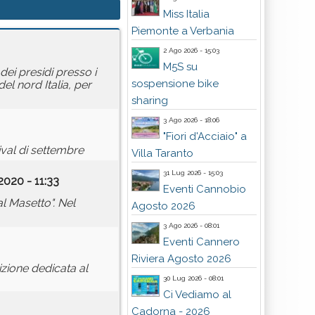
Miss Italia
Piemonte a Verbania
2 Ago 2026 - 15:03
M5S su
dei presidi presso i
sospensione bike
del nord Italia, per
sharing
3 Ago 2026 - 18:06
"Fiori d'Acciaio" a
ival di settembre
Villa Taranto
31 Lug 2026 - 15:03
2020 - 11:33
Eventi Cannobio
al Masetto". Nel
Agosto 2026
3 Ago 2026 - 08:01
Eventi Cannero
Riviera Agosto 2026
izione dedicata al
30 Lug 2026 - 08:01
Ci Vediamo al
Cadorna - 2026