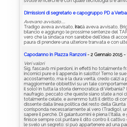
svolte le ricerche e con quale tecnologia si è arriv
Dimissioni di segretario e capogruppo PD a Verba
Avevano avvisato.....
Tradigo aveva avvisato,
irac
ä aveva avvisato, Bri
bilancio e aggiungo le prossime sentenze del TAR..
vero che la sindaca non sarebbe dell'idea di accor
paura di prendere una ulteriore tranvata e con ulte
Capodanno in Piazza Ranzoni
- 2 Gennaio 2015 - 
Veri valori
Sig. fascavb mi perdoni, in effetti ho totalmente fr
incornici pure e li appenda in salotto! Temo le su
accostamento, ma è la dura verità, credo calzi a
maggiormente obbiettivi su un tale comportamen
il solo) in tutta la storia democratica di Verbania
naufragio, peccato che queste siano state a noi ci
totalmente celate, e avremmo tutti il diritto di co
dissente dalla linea politica del resto della Giunta 
corrisponda necessariamente al vero (Tradigo),
sapere il perchè. Di galantuomini è piena l'Italia, 
finisce sempre col puntare il dito contro il catt
le svelo un segreto: si può appartenere ad una par