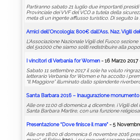
Partiranno sabato 21 luglio due importanti presi
Provinciale dei VVF del VCO a tutela della sicurezz
meta di un ingente afflusso turistico. Di seguito l
Amici dell'Oncologia: 800€ dall'Ass. Naz. Vigili d
L'Associazione Nazionale Vigili del Fuoco sezione 
del 5x1000 che siamo soliti redistribuire alla popo
I vincitori di Verbania for Women
- 16 Marzo 2017 
Sabato 11 settembre 2017 il sole ha voluto ringr
letterario Verbania for Women e ha accolto i prem
“Il Maggiore” illuminato dallo splendente riverbero
Santa Barbara 2016 – Inaugurazione monumento
Alle ore 11:00 di domenica 4 dicembre, i Vigili de
Santa Barbara Martire, con una funzione religiosa
Presentazione “Dove finisce il mare”
- 5 Novembre
Alle ore 18:00 di domenica 6 novembre 2016 presso 
mare”, di Felice
irac
à, i cui proventi saranno inter