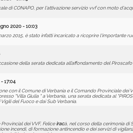
e di CONAPO, per l'attivazione servizio vvf con moto d'acq
ugno 2020 - 10:03
zo 2015, è stato infatti incaricato a ricoprire l'importante ruo
6
 occasione della serata dedicata all’affondamento del Piroscaf
- 17:04
ione con il Comune di Verbania e il Comando Provinciale dei Vi
presso "Villa Giulia " a Verbania, una serata dedicata al "P
dai Vigili del Fuoco e dai Sub Verbania.
Provincial dei VVF, Felice
irac
à, nel corso della cerimonia di S
nzione incendi, di formazione antincendio e dei servizi di vigila