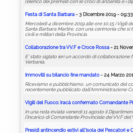
l'elenco dei premiati con le croci di anzianità e i d
Festa di Santa Barbara
- 3 Dicembre 2019 - 09:33
Mercoledì 4 dicembre 2019 alle ore 10,15 i Vigili 
Santa Barbara Martire, con una cerimonia che si t
civili e militari della Provincia.
Collaborazione tra VV.F e Croce Rossa
- 21 Novem
E' stato siglato ieri un accordo di collaborazione 
Verbania.
Immovilli su bilancio fine mandato
- 24 Marzo 201
Riceviamo e pubblichiamo, un comunicato del cons
recentemente pubblicato dall'Amministrazione C
Vigili del Fuoco:
irac
à confermato Comandante Pr
In una nota inviata venerdì 11 agosto il Dipartimen
l'incarico di Comandante Provinciale dei VV.F del V
Presidi antincendio estivi all'Isola dei Pescatori e