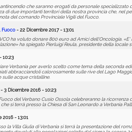
di antincendio che saranno erogati da personale specializzat
a di due importanti territori della nostra provincia che, nel p
a nota del comando Provinciale Vigili del Fuoco.
el Fuoco
- 22 Dicembre 2017 - 13:01
VCO ha voluto donare 800 euro ad Amici dell'Oncologia. «E' il
lazione» ha spiegato Pierluigi Reula, presidente della locale s
- 10:23
aziare Verbania per averlo scelto come tema della seconda ed
iati abbracciandoli calorosamente sulle rive del Lago Maggio
 sulle acque cristalline.
- 3 Dicembre 2016 - 10:23
l Fuoco del Verbano Cusio Ossola celebreranno la ricorrenza de
 che si terrà presso la Chiesa di San Leonardo a Verbania Pall
 2016 - 13:01
la Villa Giulia di Verbania si terrà la presentazione del roma
amente devoluti alle popolazioni colpite dal sisma lo scorso 2