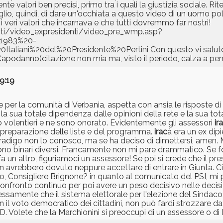
e valori ben precisi, primo tra i quali la giustizia sociale. R
io, quindi, di dare un'occhiata a questo video di un uomo pol
r i veri valori che incarnava e che tutti dovremmo far nostri!
enti/video_expresidenti/video_pre_wmp.asp?
d=1983%20-
liani%20del%20Presidente%20Pertini Con questo vi saluto 
apodanno(citazione non mia ma, visto il periodo, calza a pen
9:19
re per la comunità di Verbania, aspetta con ansia le risposte 
la sua totale dipendenza dalle opinioni della rete e la sua to
do volentieri e ne sono onorato. Evidentemente gli assessori
ir
di preparazione delle liste e del programma.
irac
à era un ex dipi
 Tradigo non lo conosco, ma se ha deciso di dimettersi, amen.
 binari diversi. Francamente non mi pare drammatico. Se fos
fa un altro, figuriamoci un assessore! Se poi si crede che il pr
on avrebbero dovuto neppure accettare di entrare in Giunta. Ci 
to, Consigliere Brignone? in quanto al comunicato del PSI, mi p
 confronto continuo per poi avere un peso decisivo nelle decisi
ssamente che il sistema elettorale per l'elezione del Sindaco
 il voto democratico dei cittadini, non può fardi strozzare da 
PD. Volete che la Marchionini si preoccupi di un assessore o d