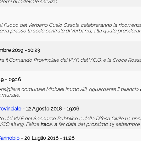
iplomi di lodevole servizio.
del Fuoco del Verbano Cusio Ossola celebreranno la ricorrenza 
errà presso la sede centrale di Verbania, alla quale prenderan
bre 2019 - 10:23
fra il Comando Provinciale dei VV.F. del V.C.O. e la Croce Rossa
9 - 09:16
igliere comunale Michael Immovilli, riguardante il bilancio 
omunale.
ovinciale
- 12 Agosto 2018 - 19:06
to dei VV.F del Soccorso Pubblico e della Difesa Civile ha rin
CO all'ing. Felice
irac
à, a far data dal prossimo 15 settembre.
 Cannobio
- 20 Luglio 2018 - 11:28