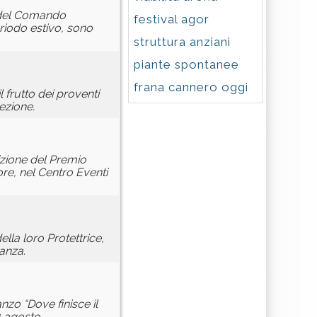
o del Comando
festival agor
eriodo estivo, sono
struttura anziani
piante spontanee
frana cannero oggi
 frutto dei proventi
ezione.
izione del Premio
re, nel Centro Eventi
lla loro Protettrice,
anza.
nzo “Dove finisce il
4 agosto.