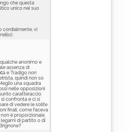
itengo che questa
itico unico nel suo
cordialmente, vi
nello).
di qualche anonimo e
tale assenza di
ac
à e Tradigo non
etrista, quindi non so
 Meglio una squadra
si nelle opposizioni
esunto caratteraccio
si confronta e ci si
are di vedere le solite
oni finali, come faceva
 non è proporzionale,
legami di partito o di
i Brignone?