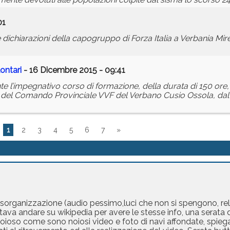
01
chiarazioni della capogruppo di Forza Italia a Verbania Mirell
ontari
- 16 Dicembre 2015 - 09:41
l’impegnativo corso di formazione, della durata di 150 ore, pe
e del Comando Provinciale VVF del Verbano Cusio Ossola, dal 
1
2
3
4
5
6
7
»
 disorganizzazione (audio pessimo,luci che non si spengono, re
stava andare su wikipedia per avere le stesse info, una serata d
 se noioso come sono noiosi video e foto di navi affondate, spi