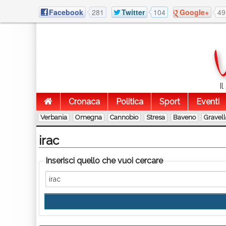
Facebook
281
Twitter
104
Google+
49
I
Cronaca
Politica
Sport
Eventi
Verbania
Omegna
Cannobio
Stresa
Baveno
Gravel
irac
Inserisci quello che vuoi cercare