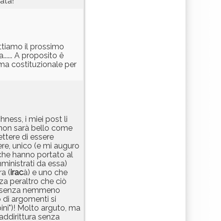
ata!
ttiamo il prossimo
.... A proposito ê
rma costituzionale per
ness, i miei post li
, non sarà bello come
ttere di essere
e, unico (e mi auguro
i che hanno portato al
ministrati da essa)
a (
irac
à) e uno che
nza peraltro che ciò
o, senza nemmeno
o di argomenti si
ini")! Molto arguto, ma
addirittura senza