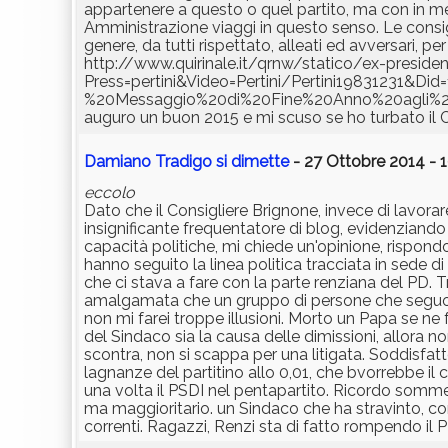
appartenere a questo o quel partito, ma con in ment
Amministrazione viaggi in questo senso. Le consigl
genere, da tutti rispettato, alleati ed avversari, pe
http://www.quirinale.it/qrnw/statico/ex-presid
Press=pertini&Video=Pertini/Pertini19831231&Di
%20Messaggio%20di%20Fine%20Anno%20agli%20Ita
auguro un buon 2015 e mi scuso se ho turbato il C
Damiano Tradigo si dimette
- 27 Ottobre 2014 - 1
eccolo
Dato che il Consigliere Brignone, invece di lavora
insignificante frequentatore di blog, evidenziando 
capacità politiche, mi chiede un'opinione, rispon
hanno seguito la linea politica tracciata in sede 
che ci stava a fare con la parte renziana del PD.
amalgamata che un gruppo di persone che seguono
non mi farei troppe illusioni. Morto un Papa se ne 
del Sindaco sia la causa delle dimissioni, allora n
scontra, non si scappa per una litigata. Soddisfat
lagnanze del partitino allo 0,01, che bvorrebbe il
una volta il PSDI nel pentapartito. Ricordo somme
ma maggioritario. un Sindaco che ha stravinto, con
correnti. Ragazzi, Renzi sta di fatto rompendo il 