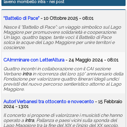
laveno mombello intra
- nei post
Calendario
“Battello di Pace”
- 10 Ottobre 2025 - 08:01
Annunci
Nasce il “Battello di Pace”: un viaggio simbolico sul Lago
Maggiore per promuovere solidarietà e cooperazione.
Un lago, quattro tappe, tante voci: il Battello di Pace
solca le acque del Lago Maggiore per unire territori e
coscienze.
CAImminare con LetterAltura
- 24 Maggio 2024 - 08:01
Quattro incontri in collaborazione con il CAI sezione
Verbano
intra
in ricorrenza del loro 150° anniversario della
Fondazione per valorizzare quattro itinerari (degli undici
previsti) del nuovo percorso sentieristico attorno al Lago
Maggiore.
Autori Verbanesi tra ottocento e novecento
- 15 Febbraio
2024 - 13:01
Il concerto si propone di valorizzare i musicisti che hanno
operato a
intra
, Pallanza e paesi vicini sulla sponda del
Lago Maggiore tra la fine del XIX e l’inizio del XX secolo.