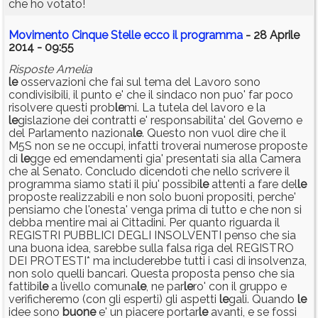
che ho votato!
Movimento Cinque Stelle ecco il programma
- 28 Aprile
2014 - 09:55
Risposte Amelia
le
osservazioni che fai sul tema del Lavoro sono
condivisibili, il punto e' che il sindaco non puo' far poco
risolvere questi prob
le
mi. La tutela del lavoro e la
le
gislazione dei contratti e' responsabilita' del Governo e
del Parlamento naziona
le
. Questo non vuol dire che il
M5S non se ne occupi, infatti troverai numerose proposte
di
le
gge ed emendamenti gia' presentati sia alla Camera
che al Senato. Concludo dicendoti che nello scrivere il
programma siamo stati il piu' possibi
le
attenti a fare del
le
proposte realizzabili e non solo buoni propositi, perche'
pensiamo che l'onesta' venga prima di tutto e che non si
debba mentire mai ai Cittadini. Per quanto riguarda il
REGISTRI PUBBLICI DEGLI INSOLVENTI penso che sia
una buona idea, sarebbe sulla falsa riga del REGISTRO
DEI PROTESTI* ma includerebbe tutti i casi di insolvenza,
non solo quelli bancari. Questa proposta penso che sia
fattibi
le
a livello comuna
le
, ne par
le
ro' con il gruppo e
verificheremo (con gli esperti) gli aspetti
le
gali. Quando
le
idee sono
buone
e' un piacere portar
le
avanti, e se fossi