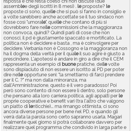
risposta è che resta coeso chi non discute (due
assemb
le
e degli iscritti in 8 mesi) .
le
proposte?
le
proposte ci sono, quel
le
che si può si fanno in consiglio e
a volte sarebbero anche accettate se il tuo sindaco non
fosse così "umora
le
", quel
le
che contano di più si
dovrebbero fare nel
le
commissioni che la maggioranza
non convoca, quindi? Quindi parli di cose che non
conosci, il pd è giustamente spaccato e mortificato. La
politica non è decidere e basta , ma è coinvolgere per
decidere. Verbania non è Cossogno e la maggioranza non
ha il dogma della verità per il qua
le
il suo agire è giusto a
prescindere. L'apoteosi è andare in giro a dire che il CEM
rappresenta un esempio di
buone
pratiche, del
le
volte
sono dispiaciuto di non essere un iscritto al PD per poter
dire nel
le
opportune seni: "la smettiamo di farci prendere
per il C. ?" ma non dalla minoranza, ma
dall'Amministrazione, questo è il vero paradosso! Poi
però sono contento di non essere lì dentro, solo persone
che pensano alla loro carriera politica, agli appalti per
le
proprie cooperative e benefit vari (tra l'altro che valgono
un piatto di
le
nticchie)... ma rimango ottimista, ci sono
ancora diverse persone per bene nel PD, e quando gli
verrà data la parola sono certo sapranno usarla. Magari
finalmente quel giorno si potrà collaborare davvero per
realizzare quel programma che condivido in larga parte e