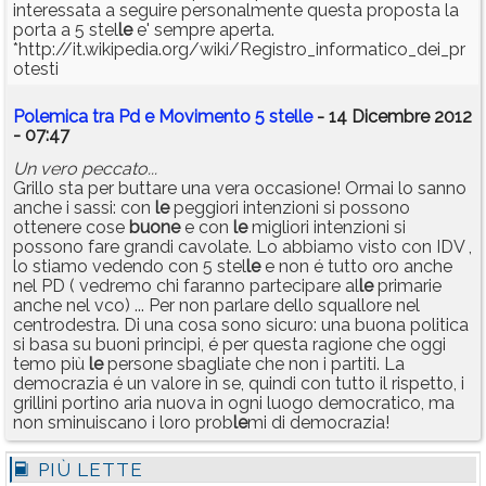
interessata a seguire personalmente questa proposta la
porta a 5 stel
le
e' sempre aperta.
*http://it.wikipedia.org/wiki/Registro_informatico_dei_pr
otesti
Polemica tra Pd e Movimento 5 stelle
- 14 Dicembre 2012
- 07:47
Un vero peccato...
Grillo sta per buttare una vera occasione! Ormai lo sanno
anche i sassi: con
le
peggiori intenzioni si possono
ottenere cose
buone
e con
le
migliori intenzioni si
possono fare grandi cavolate. Lo abbiamo visto con IDV ,
lo stiamo vedendo con 5 stel
le
e non é tutto oro anche
nel PD ( vedremo chi faranno partecipare al
le
primarie
anche nel vco) ... Per non parlare dello squallore nel
centrodestra. Di una cosa sono sicuro: una buona politica
si basa su buoni principi, é per questa ragione che oggi
temo più
le
persone sbagliate che non i partiti. La
democrazia é un valore in se, quindi con tutto il rispetto, i
grillini portino aria nuova in ogni luogo democratico, ma
non sminuiscano i loro prob
le
mi di democrazia!
PIÙ LETTE