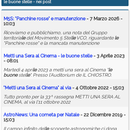
le buone stelle
- nei post
Calendario
M5S: "Panchine rosse" e manutenzione
- 7 Marzo 2026 -
Annunci
10:03
Riceviamo e pubblichiamo, una nota del Gruppo
territoria
le
del Movimento 5 Stel
le
VCO, riguardante
le
"Panchine rosse" e la mancata manutenzione
Metti una Sera al Cinema -
le
buone
stel
le
- 3 Aprile 2023
- 08:01
Martedì 4 apri
le
2023 a metti una sera al Cinema "
le
buone
stel
le
". Presso l'Auditorium de IL CHIOSTRO.
"Metti una Sera al Cinema" al via
- 4 Ottobre 2022 - 15:03
Tutto pronto per la 33^ rassegna METTI UNA SERA AL
CINEMA, al via l'11 ottobre 2022
AstroNews: Una cometa per Nata
le
- 22 Dicembre 2019 -
15:03
Il campo infinito del
le
scoperte astronomiche ci dona