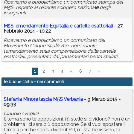
Riceviamo e pubblichiamo un comunicato stampa del
M5S, rispetto al recente sciopero naziona
le
degli
insegnanti
M5S: emendamento Equitalia e cartel
le
esattoriali
- 27
Febbraio 2014 - 10:22
Riceviamo e pubblichiamo un comunicato del
Movimento Cinque Stel
le
Vco, riguardante
l'emendamento sulla compensazione del
le
cartel
le
esattoriali, presentato dai parlamentari penta stellati.
1
2
3
4
5
6
7
»
le buone stelle
- nei commenti
Stefania Minore lascia M5S Verbania
- 9 Marzo 2015 -
09:33
Claudio sveglia!
Il tema sono
le
opposizioni, i 5 stel
le
si dividono? non è un
prob
le
ma , ci sarà più opposizione. Se si vuol spostare il
tema a perchè non si divide il PD, mi sta benissimo, la