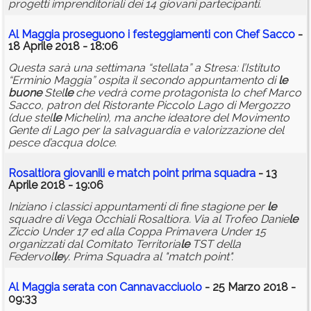
progetti imprenditoriali dei 14 giovani partecipanti.
Al Maggia proseguono i festeggiamenti con Chef Sacco
-
18 Aprile 2018 - 18:06
Questa sarà una settimana “stellata” a Stresa: l’Istituto
“Erminio Maggia” ospita il secondo appuntamento di
le
buone
Stel
le
che vedrà come protagonista lo chef Marco
Sacco, patron del Ristorante Piccolo Lago di Mergozzo
(due stel
le
Michelin), ma anche ideatore del Movimento
Gente di Lago per la salvaguardia e valorizzazione del
pesce d’acqua dolce.
Rosaltiora giovanili e match point prima squadra
- 13
Aprile 2018 - 19:06
Iniziano i classici appuntamenti di fine stagione per
le
squadre di Vega Occhiali Rosaltiora. Via al Trofeo Danie
le
Ziccio Under 17 ed alla Coppa Primavera Under 15
organizzati dal Comitato Territoria
le
TST della
Federvol
le
y. Prima Squadra al "match point".
Al Maggia serata con Cannavacciuolo
- 25 Marzo 2018 -
09:33