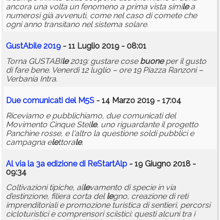
ancora una volta un fenomeno a prima vista simi
le
a
numerosi già avvenuti, come nel caso di comete che
ogni anno transitano nel sistema solare.
GustAbi
le
2019
- 11 Luglio 2019 - 08:01
Torna GUSTABI
le
2019: gustare cose
buone
per il gusto
di fare bene. Venerdì 12 luglio – ore 19 Piazza Ranzoni –
Verbania Intra.
Due comunicati del M5S
- 14 Marzo 2019 - 17:04
Riceviamo e pubblichiamo, due comunicati del
Movimento Cinque Stel
le
, uno riguardante il progetto
Panchine rosse, e l'altro la questione soldi pubblici e
campagna e
le
ttora
le
.
Al via la 3a edizione di ReStartAlp
- 19 Giugno 2018 -
09:34
Coltivazioni tipiche, al
le
vamento di specie in via
d’estinzione, filiera corta del
le
gno, creazione di reti
imprenditoriali e promozione turistica di sentieri, percorsi
cicloturistici e comprensori sciistici: questi alcuni tra i