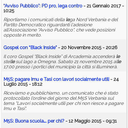
“Avviso Pubblico": PD pro,
le
ga contro
- 21 Gennaio 2017 -
10:25
Riportiamo i comunicati della
le
ga Nord Verbania e del
Partito Democratico riguardanti l'adesione
all'Associazione “Avviso Pubblico", che vede posizioni
opposte in merito.
Gospel con “Black Inside”
- 20 Novembre 2015 - 20:26
Il coro Gospel “Black Inside” di Arcademia accenderà
le
stel
le
sul lago a Omegna. Sabato 21 novembre 2015 al
le
17.00 presso i portici del municipio la città si illuminerà.
M5S: pagare Imu e Tasi con lavori socialmente utili
- 24
Luglio 2015 - 18:12
Riceviamo e pubblichiamo, un comunicato che è stato
protocollato l'ordine del giorno del M5S Verbania sul
tema "Lavori socialmente utili per chi non riesce a pagare
Imu e Tasi".
M5S: Buona scuola…. per chi?
- 12 Maggio 2015 - 09:31