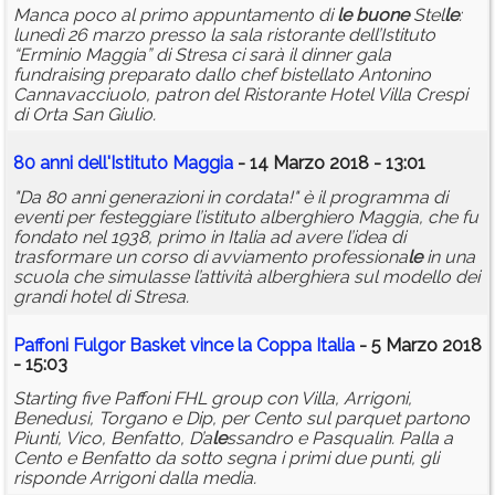
Manca poco al primo appuntamento di
le
buone
Stel
le
:
lunedì 26 marzo presso la sala ristorante dell’Istituto
“Erminio Maggia” di Stresa ci sarà il dinner gala
fundraising preparato dallo chef bistellato Antonino
Cannavacciuolo, patron del Ristorante Hotel Villa Crespi
di Orta San Giulio.
80 anni dell'Istituto Maggia
- 14 Marzo 2018 - 13:01
"Da 80 anni generazioni in cordata!" è il programma di
eventi per festeggiare l’istituto alberghiero Maggia, che fu
fondato nel 1938, primo in Italia ad avere l’idea di
trasformare un corso di avviamento professiona
le
in una
scuola che simulasse l’attività alberghiera sul modello dei
grandi hotel di Stresa.
Paffoni Fulgor Basket vince la Coppa Italia
- 5 Marzo 2018
- 15:03
Starting five Paffoni FHL group con Villa, Arrigoni,
Benedusi, Torgano e Dip, per Cento sul parquet partono
Piunti, Vico, Benfatto, D’a
le
ssandro e Pasqualin. Palla a
Cento e Benfatto da sotto segna i primi due punti, gli
risponde Arrigoni dalla media.