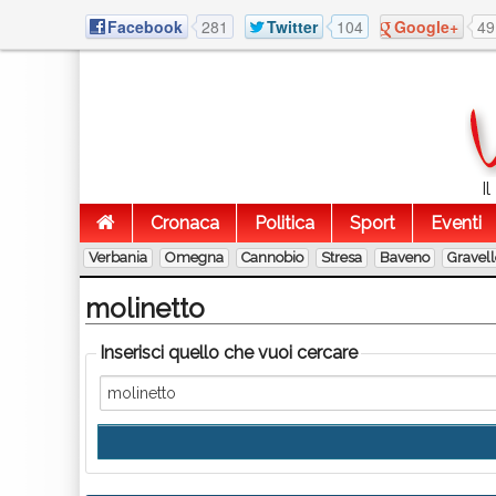
Facebook
281
Twitter
104
Google+
49
I
Cronaca
Politica
Sport
Eventi
Verbania
Omegna
Cannobio
Stresa
Baveno
Gravel
molinetto
Inserisci quello che vuoi cercare