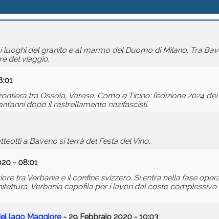
 ai luoghi del granito e al marmo del Duomo di Milano. Tra B
re del viaggio.
8:01
 frontiera tra Ossola, Varese, Como e Ticino: l’edizione 2024 dei 
ant’anni dopo il rastrellamento nazifascisti.
tteotti a Baveno si terrà del Festa del Vino.
20 - 08:01
re tra Verbania e il confine svizzero. Si entra nella fase oper
chitettura. Verbania capofila per i lavori dal costo complessivo 
del lago Maggiore
- 29 Febbraio 2020 - 10:03