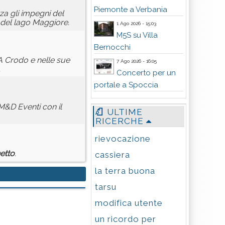
Piemonte a Verbania
za gli impegni del
4 del lago Maggiore.
1 Ago 2026 - 15:03
M5S su Villa
Bernocchi
. A Crodo e nelle sue
7 Ago 2026 - 16:05
.
Concerto per un
portale a Spoccia
M&D Eventi con il
ULTIME
RICERCHE
rievocazione
etto
.
cassiera
la terra buona
tarsu
modifica utente
un ricordo per