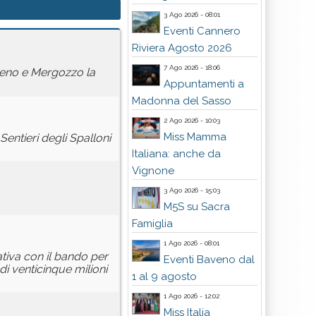
3 Ago 2026 - 08:01
Eventi Cannero
Riviera Agosto 2026
7 Ago 2026 - 18:06
aveno e Mergozzo la
Appuntamenti a
Madonna del Sasso
2 Ago 2026 - 10:03
Miss Mamma
Sentieri degli Spalloni
Italiana: anche da
Vignone
3 Ago 2026 - 15:03
M5S su Sacra
Famiglia
1 Ago 2026 - 08:01
ativa con il bando per
Eventi Baveno dal
di venticinque milioni
1 al 9 agosto
1 Ago 2026 - 12:02
Miss Italia