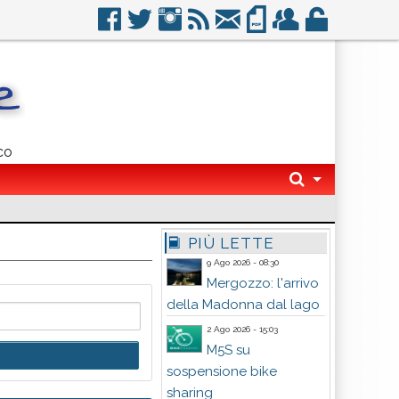
co
PIÙ LETTE
9 Ago 2026 - 08:30
Mergozzo: l'arrivo
della Madonna dal lago
2 Ago 2026 - 15:03
M5S su
sospensione bike
sharing