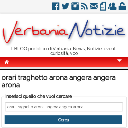
Il BLOG pubblico di Verbania: News, Notizie, eventi,
curiosità, vco
Cronaca
orari traghetto arona angera angera
Politica
arona
Sport
Inserisci quello che vuoi cercare
Eventi
Info Utili
Rubriche