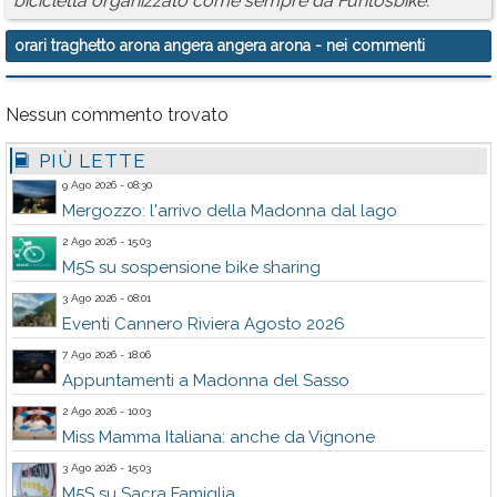
bicicletta organizzato come sempre da Funtosbike.
orari traghetto arona angera angera arona
- nei commenti
Nessun commento trovato
PIÙ LETTE
9 Ago 2026 - 08:30
Mergozzo: l'arrivo della Madonna dal lago
2 Ago 2026 - 15:03
M5S su sospensione bike sharing
3 Ago 2026 - 08:01
Eventi Cannero Riviera Agosto 2026
7 Ago 2026 - 18:06
Appuntamenti a Madonna del Sasso
2 Ago 2026 - 10:03
Miss Mamma Italiana: anche da Vignone
3 Ago 2026 - 15:03
M5S su Sacra Famiglia