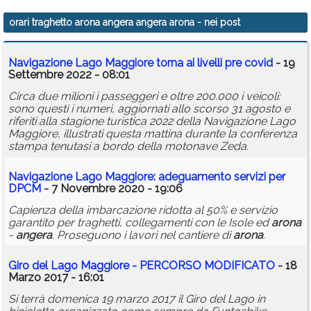
Calendario
orari traghetto arona angera angera arona
- nei post
Annunci
Navigazione Lago Maggiore torna ai livelli pre covid
- 19
Settembre 2022 - 08:01
Circa due milioni i passeggeri e oltre 200.000 i veicoli:
sono questi i numeri, aggiornati allo scorso 31 agosto e
riferiti alla stagione turistica 2022 della Navigazione Lago
Maggiore, illustrati questa mattina durante la conferenza
stampa tenutasi a bordo della motonave Zeda.
Navigazione Lago Maggiore: adeguamento servizi per
DPCM
- 7 Novembre 2020 - 19:06
Capienza della imbarcazione ridotta al 50% e servizio
garantito per traghetti, collegamenti con le Isole ed
arona
-
angera
. Proseguono i lavori nel cantiere di
arona
.
Giro del Lago Maggiore - PERCORSO MODIFICATO
- 18
Marzo 2017 - 16:01
Si terrà domenica 19 marzo 2017 il Giro del Lago in