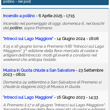
pollino
- nei post
Calendario
Incendio a
pollino
- 6 Aprile 2025 - 17:15
Annunci
Incendio nel pomeriggio di oggi, domenica 6, nei boschi
del
pollino
, sopra Premeno.
"Intrecci sul Lago Maggiore"
- 14 Giugno 2024 - 16:06
Il 15 e 16 giugno torna a Premeno (VB) "Intrecci sul Lago
Maggiore" 3^ edizione della fiera-mercato di cestai e
artigiani dell'intreccio: molti gli eventi a corollario nel
weekend che anticipa l'estate.
Musica in Quota chiude a San Salvatore
- 23 Settembre
2023 - 08:01
Domenica 24 settembre a San Salvatore di Premeno si
chiude la stagione 2023 di Musica in Quota.
"Intrecci sul Lago Maggiore"
- 16 Giugno 2023 - 14:33
A Premeno il 17 e 18 giugno "Intrecci sul Lago Maggiore":
Seconda edizione della fiera-mercato di cestai e artigiani