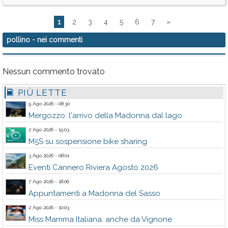
1
2
3
4
5
6
7
»
pollino
- nei commenti
Nessun commento trovato
PIÙ LETTE
9 Ago 2026 - 08:30
Mergozzo: l'arrivo della Madonna dal lago
2 Ago 2026 - 15:03
M5S su sospensione bike sharing
3 Ago 2026 - 08:01
Eventi Cannero Riviera Agosto 2026
7 Ago 2026 - 18:06
Appuntamenti a Madonna del Sasso
2 Ago 2026 - 10:03
Miss Mamma Italiana: anche da Vignone