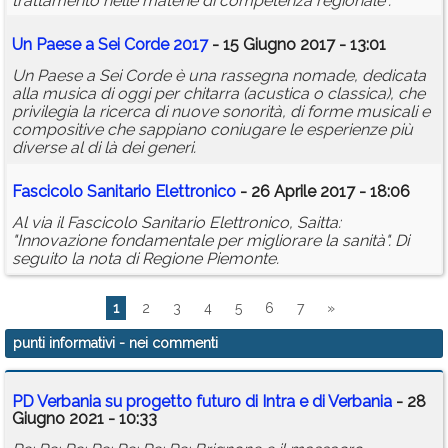
trattamento nelle materie di competenza regionale”.
Un Paese a Sei Corde 2017
- 15 Giugno 2017 - 13:01
Un Paese a Sei Corde è una rassegna nomade, dedicata
alla musica di oggi per chitarra (acustica o classica), che
privilegia la ricerca di nuove sonorità, di forme musicali e
compositive che sappiano coniugare le esperienze più
diverse al di là dei generi.
Fascicolo Sanitario Elettronico
- 26 Aprile 2017 - 18:06
Al via il Fascicolo Sanitario Elettronico, Saitta:
"Innovazione fondamentale per migliorare la sanità". Di
seguito la nota di Regione Piemonte.
1
2
3
4
5
6
7
»
punti informativi
- nei commenti
PD Verbania su progetto futuro di Intra e di Verbania
- 28
Giugno 2021 - 10:33