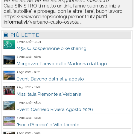
Re: Re: Re: Re: Re: Re: Re: Brignone e il massacro
Ciao SINISTRO ti metto un link, fanne buon uso, inizia
dall'"autolike" e prosegui con le altre "tare", buon lavoro:
https://www.ordinepsicologi.piemonte.it/
punti
-
informativi
/verbano-cusio-ossola ...
PIÙ LETTE
2 Ago 2026 - 15:03
M5S su sospensione bike sharing
8 Ago 2026 - 08:30
Mergozzo: l'arrivo della Madonna dal lago
1 Ago 2026 - 08:01
Eventi Baveno dal 1 al 9 agosto
1 Ago 2026 - 12:02
Miss Italia Piemonte a Verbania
3 Ago 2026 - 08:01
Eventi Cannero Riviera Agosto 2026
3 Ago 2026 - 18:06
"Fiori d'Acciaio" a Villa Taranto
1 Ago 2026 - 15:03