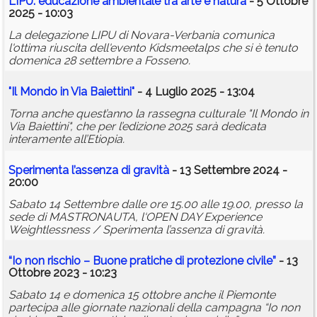
LIPU: educazione ambientale tra arte e natura
- 5 Ottobre
2025 - 10:03
La delegazione LIPU di Novara-Verbania comunica
l'ottima riuscita dell'evento Kidsmeetalps che si è tenuto
domenica 28 settembre a Fosseno.
"Il Mondo in Via Baiettini"
- 4 Luglio 2025 - 13:04
Torna anche quest’anno la rassegna culturale "Il Mondo in
Via Baiettini", che per l’edizione 2025 sarà dedicata
interamente all’Etiopia.
Sperimenta l’assenza di gravità
- 13 Settembre 2024 -
20:00
Sabato 14 Settembre dalle ore 15.00 alle 19.00, presso la
sede di MASTRONAUTA, l‘OPEN DAY Experience
Weightlessness / Sperimenta l’assenza di gravità.
“Io non rischio – Buone pratiche di protezione civile”
- 13
Ottobre 2023 - 10:23
Sabato 14 e domenica 15 ottobre anche il Piemonte
partecipa alle giornate nazionali della campagna “Io non