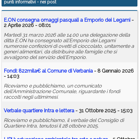
punti informativi
- nei post
Calendario
E.ON consegna omaggi pasquali a Emporio dei Legami
-
Annunci
2 Aprile 2026 - 08:01
Martedì 31 marzo 2026 alle 14.00 una delegazione della
ditta E.ON ha consegnato all'Emporio dei Legami
numerose confezioni di ovetti di cioccolato, unitamente a
generi alimentari, da distribuire alle famiglie che si
avvalgono del servizio dell'Emporio.
Fondi: 822mila€ al Comune di Verbania
- 8 Gennaio 2026
- 14:03
Riceviamo e pubblichiamo, un comunicato
dell'Amministrazione Comunale, riguardante i fondi
raccolti negli ultimimesi.
Verbale quartiere Intra e lettera
- 31 Ottobre 2025 - 15:03
Riceviamo e pubblichiamo, il verbale del Consiglio di
Quartiere Intra, tenutosi il 28 ottobre 2025.