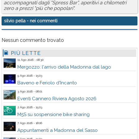
accompagnati dagli "Spress Bar", aperitivi a chilometri
zero a prezzi "più che popolari".
silvio pella
- nei commenti
Nessun commento trovato
PIÙ LETTE
11 Ago 2026 - 08:30
Mergozzo: l'arrivo della Madonna dal lago
9 Ago 2026 - 15:03
Baveno e Feriolo d'Incanto
3 Ago 2026 - 08:01
Eventi Cannero Riviera Agosto 2026
2 Ago 2026 - 15:03
M5S su sospensione bike sharing
7 Ago 2026 - 18:06
Appuntamenti a Madonna del Sasso
3 Ago 2026 - 15:03