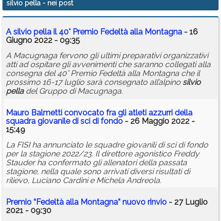
silvio pella
- nei post
Calendario
A
silvio
pella
il 40° Premio Fedeltà alla Montagna
- 16
Annunci
Giugno 2022 - 09:35
A Macugnaga fervono gli ultimi preparativi organizzativi
atti ad ospitare gli avvenimenti che saranno collegati alla
consegna del 40° Premio Fedeltà alla Montagna che il
prossimo 16-17 luglio sarà consegnato all’alpino
silvio
pella
del Gruppo di Macugnaga.
Mauro Balmetti convocato fra gli atleti azzurri della
squadra giovanile di sci di fondo
- 26 Maggio 2022 -
15:49
La FISI ha annunciato le squadre giovanili di sci di fondo
per la stagione 2022/23. Il direttore agonistico Freddy
Stauder ha confermato gli allenatori della passata
stagione, nella quale sono arrivati diversi risultati di
rilievo, Luciano Cardini e Michela Andreola.
Premio “Fedeltà alla Montagna” nuovo rinvio
- 27 Luglio
2021 - 09:30