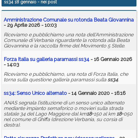
ss34 18 gennaio
- nei post
Calendario
Amministrazione Comunale su rotonda Beata Giovannina
Annunci
- 29 Aprile 2026 - 10:03
Riceviamo e pubblichiamo una nota dell'Amministrazione
Comunale di Verbania riguardante la rotonda alla Beata
Giovannina e la raccolta firme del Movimento 5 Stelle.
Forza Italia su galleria paramassi
ss34
- 16 Gennaio 2026
- 14:03
Riceviamo e pubblichiamo, una nota di Forza Italia, che
torna sulla questione galleria paramassi sulla
ss34
.
ss34
: Senso Unico alternato
- 14 Gennaio 2020 - 16:16
ANAS segnala l’istituzione di un senso unico alternato
mediante impianto semaforico o movieri sulla strada
statale 34 del Lago Maggiore dal km
18
+150 al km
18
+050
nel comune di Ghiffa (direzione Verbania, su corsia di
destra).