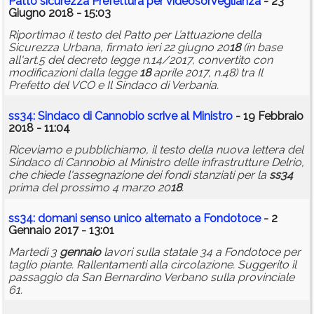
Patto sicurezza Prefettura per videosorveglianza
- 23
Giugno 2018 - 15:03
Riportimao il testo del Patto per L’attuazione della
Sicurezza Urbana, firmato ieri 22 giugno 20
18
(in base
all'art.5 del decreto legge n.14/2017, convertito con
modificazioni dalla legge
18
aprile 2017, n.48) tra Il
Prefetto del VCO e Il Sindaco di Verbania.
ss34
: Sindaco di Cannobio scrive al Ministro
- 19 Febbraio
2018 - 11:04
Riceviamo e pubblichiamo, il testo della nuova lettera del
Sindaco di Cannobio al Ministro delle infrastrutture Delrio,
che chiede l'assegnazione dei fondi stanziati per la
ss34
prima del prossimo 4 marzo 20
18
.
ss34
: domani senso unico alternato a Fondotoce
- 2
Gennaio 2017 - 13:01
Martedì 3
gennaio
lavori sulla statale 34 a Fondotoce per
taglio piante. Rallentamenti alla circolazione. Suggerito il
passaggio da San Bernardino Verbano sulla provinciale
61.