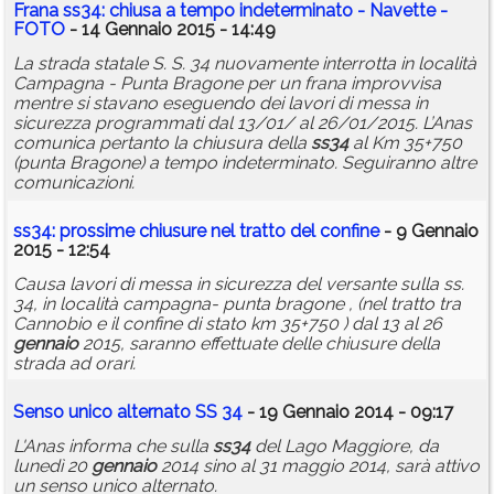
Frana
ss34
: chiusa a tempo indeterminato - Navette -
FOTO
- 14 Gennaio 2015 - 14:49
La strada statale S. S. 34 nuovamente interrotta in località
Campagna - Punta Bragone per un frana improvvisa
mentre si stavano eseguendo dei lavori di messa in
sicurezza programmati dal 13/01/ al 26/01/2015. L’Anas
comunica pertanto la chiusura della
ss34
al Km 35+750
(punta Bragone) a tempo indeterminato. Seguiranno altre
comunicazioni.
ss34
: prossime chiusure nel tratto del confine
- 9 Gennaio
2015 - 12:54
Causa lavori di messa in sicurezza del versante sulla ss.
34, in località campagna- punta bragone , (nel tratto tra
Cannobio e il confine di stato km 35+750 ) dal 13 al 26
gennaio
2015, saranno effettuate delle chiusure della
strada ad orari.
Senso unico alternato SS 34
- 19 Gennaio 2014 - 09:17
L'Anas informa che sulla
ss34
del Lago Maggiore, da
lunedì 20
gennaio
2014 sino al 31 maggio 2014, sarà attivo
un senso unico alternato.