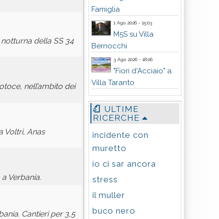
Famiglia
1 Ago 2026 - 15:03
M5S su Villa
 notturna della SS 34
Bernocchi
3 Ago 2026 - 18:06
"Fiori d'Acciaio" a
Villa Taranto
otoce, nell’ambito dei
ULTIME
RICERCHE
 Voltri, Anas
incidente con
muretto
io ci sar ancora
 a Verbania.
stress
il muller
buco nero
ania. Cantieri per 3,5