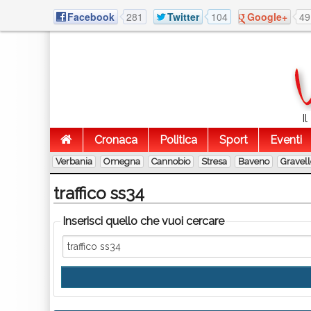
Facebook
281
Twitter
104
Google+
49
I
Cronaca
Politica
Sport
Eventi
Verbania
Omegna
Cannobio
Stresa
Baveno
Gravel
traffico ss34
Inserisci quello che vuoi cercare