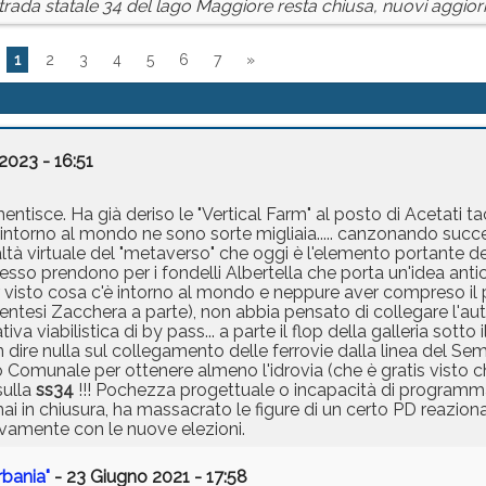
rada statale 34 del lago Maggiore resta chiusa, nuovi aggiorn
1
2
3
4
5
6
7
»
2023 - 16:51
entisce. Ha già deriso le "Vertical Farm" al posto di Acetati t
ea, intorno al mondo ne sono sorte migliaia..... canzonando suc
ltà virtuale del "metaverso" che oggi è l'elemento portante de
; adesso prendono per i fondelli Albertella che porta un'idea an
 visto cosa c'è intorno al mondo e neppure aver compreso il
ntesi Zacchera a parte), non abbia pensato di collegare l'aut
 viabilistica di by pass... a parte il flop della galleria sotto
dire nulla sul collegamento delle ferrovie dalla linea del Se
lio Comunale per ottenere almeno l'idrovia (che è gratis visto 
sulla
ss34
!!! Pochezza progettuale o incapacità di programmaz
 in chiusura, ha massacrato le figure di un certo PD reazionar
ivamente con le nuove elezioni.
rbania"
- 23 Giugno 2021 - 17:58