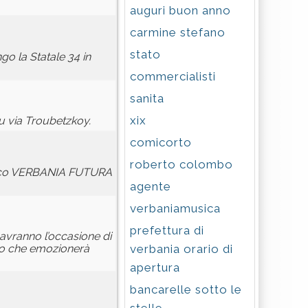
auguri buon anno
carmine stefano
stato
go la Statale 34 in
commercialisti
sanita
xix
su via Troubetzkoy.
comicorto
roberto colombo
 Civico VERBANIA FUTURA
agente
verbaniamusica
prefettura di
 avranno l’occasione di
verbania orario di
vo che emozionerà
apertura
bancarelle sotto le