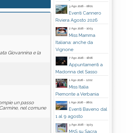
3 Ago 2026 - 08:01
Eventi Cannero
Riviera Agosto 2026
2 Ago 2026 - 10:03
Miss Mamma
Italiana: anche da
Vignone
ata Giovannina e la
7 Ago 2026 - 18:06
Appuntamenti a
Madonna del Sasso
1 Ago 2026 - 12:02
Miss Italia
Piemonte a Verbania
 compie un passo
1 Ago 2026 - 08:01
e Carmine, nel comune
Eventi Baveno dal
1 al 9 agosto
3 Ago 2026 - 15:03
M5S su Sacra