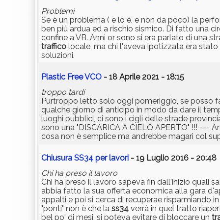
Problemi
Se è un problema ( e lo è, e non da poco) la perfo
ben più ardua ed a rischio sismico. Di fatto una ci
confine a VB. Anni or sono si era parlato di una st
traffico
locale, ma chi l'aveva ipotizzata era stato
soluzioni.
Plastic Free VCO
- 18 Aprile 2021 - 18:15
troppo tardi
Purtroppo letto solo oggi pomeriggio, se posso fa
qualche giorno di anticipo in modo da dare il tempo
luoghi pubblici, ci sono i cigli delle strade provinc
sono una "DISCARICA A CIELO APERTO" !!! --- Anche
cosa non è semplice ma andrebbe magari col suppo
Chiusura SS34 per lavori
- 19 Luglio 2016 - 20:48
Chi ha preso il lavoro
Chi ha preso il lavoro sapeva fin dall'inizio quali 
abbia fatto la sua offerta economica alla gara d'app
appalti e poi si cerca di recuperae risparmiando 
"ponti" non è che la
ss34
verrà in quel tratto riaper
bel po' di mesi, si poteva evitare di bloccare un
tr