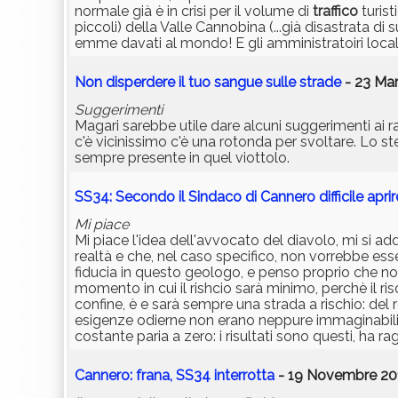
normale già è in crisi per il volume di
traffico
turist
piccoli) della Valle Cannobina (...già disastrata di 
emme davati al mondo! E gli amministratoiri locali 
Non disperdere il tuo sangue sulle strade
- 23 Mar
Suggerimenti
Magari sarebbe utile dare alcuni suggerimenti ai rag
c'è vicinissimo c'è una rotonda per svoltare. Lo 
sempre presente in quel viottolo.
SS34: Secondo il Sindaco di Cannero difficile aprir
Mi piace
Mi piace l'idea dell'avvocato del diavolo, mi si
realtà e che, nel caso specifico, non vorrebbe esser
fiducia in questo geologo, e penso proprio che non s
momento in cui il rishcio sarà minimo, perchè il ris
confine, è e sarà sempre una strada a rischio: del r
esigenze odierne non erano neppure immaginabili. 
costante paria a zero: i risultati sono questi, ha r
Cannero: frana, SS34 interrotta
- 19 Novembre 201