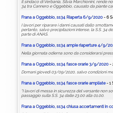
Il sindaco di Verbania, Silvia Marchionini, rende
34 tra Cannero e Oggebbio, causato da piante cadu
Frana a Oggebbio,
ss34
Riaperta 6/9/2020
- 6 S
I lavori per riparare i danni causati dallo smotta
pertanto, salvo precipitazioni intense, la S.S. 
parte di ANAS.
Frana a Oggebbio,
ss34
ampie riaperture 4/9/2
Nella giornata odierna sono da considerarsi presso
Frana a Oggebbio,
ss34
fasce orarie 3/9/2020
- 
Domani giovedì 03/09/2020, salvo condizioni meteo
Frana a Oggebbio,
ss34
fasce orarie ampliate
- 1
"I lavori di messa in sicurezza del versante non so
passaggio sulla S.S. 34 dalle 23.00 alla 01.00.
Frana a Oggebbio,
ss34
chiusa accertamenti in c