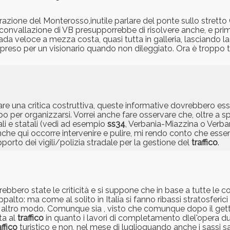
razione del Monterosso,inutile parlare del ponte sullo stretto 
rconvallazione di VB presupporrebbe di risolvere anche, e prima,
rada veloce a mezza costa, quasi tutta in galleria, lasciando l
 preso per un visionario quando non dileggiato. Ora è troppo 
re una critica costruttiva, queste informative dovrebbero es
 per organizzarsi. Vorrei anche fare osservare che, oltre a spi
iali e statali (vedi ad esempio
ss34
, Verbania-Miazzina o Verb
 qui occorre intervenire e pulire, mi rendo conto che essend
rto dei vigili/polizia stradale per la gestione del
traffico
.
sarebbero state le criticità e si suppone che in base a tutte le 
alto: ma come al solito in Italia si fanno ribassi stratosferici 
in altro modo. Comunque sia , visto che comunque dopo il gett
ta al
traffico
in quanto i lavori di completamento dlel'opera d
affico
turistico e non, nel mese di luglioquando anche i sassi sa