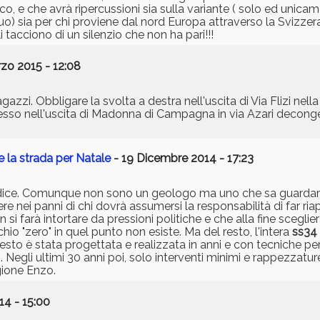
ico, e che avrà ripercussioni sia sulla variante ( solo ed unica
suo) sia per chi proviene dal nord Europa attraverso la Svizzera;
tacciono di un silenzio che non ha pari!!!
zo 2015 - 12:08
azzi. Obbligare la svolta a destra nell'uscita di Via Flizi nell
stesso nell'uscita di Madonna di Campagna in via Azari decong
e la strada per Natale
- 19 Dicembre 2014 - 17:23
 addice. Comunque non sono un geologo ma uno che sa guardare
e nei panni di chi dovrà assumersi la responsabilità di far riap
i farà intortare da pressioni politiche e che alla fine sceglierà
chio "zero" in quel punto non esiste. Ma del resto, l'intera
ss34
esto è stata progettata e realizzata in anni e con tecniche per 
Negli ultimi 30 anni poi, solo interventi minimi e rappezzatu
agione Enzo.
4 - 15:00