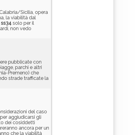
Calabria/Sicilia, opera
 la viabilità dal
a
ss34
solo per il
tardi, non vedo
sere pubblicate con
agge, parchi e altri
ania-Premeno) che
o strade trafficate la
considerazioni del caso
per aggiudicarsi gli
o dei cosiddetti
ureranno ancora per un
nno che la viabilità