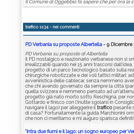
Il Comune di Oggebbio fa sapere che per ora la st
traffico ss34
- nei commenti
PD Verbania su proposte Albertella
- 9 Dicembre 
PD Verbania su proposte di Albertella
Il PD nostalgico e reazionario verbanese non si sm
irrealizzabili quando nei 15 anni trascorsi dall'id
progetto di un parco tecnologico basato sulla rea
chirurgiche robotizzate e dei voli tattici militari
avveniristica delle cablecar, senza nemmeno aver
che chi avendo governato da sempre la città (pare
quella svizzera e nemmeno pensato ad un'alternativa
progetto già nato morto sotto Reschigna, per non 
Gottardo e finisco con l'inutile sgolarsi in Consig
navigare il lago) per alleggerire il
traffico
pesante 
di casa? Fortunatamente la guida Marchionini ormai
che non ci meritiamo e mi auguro sparisca definit
"Intra due fiumi e il lago: un sogno europeo per Ve