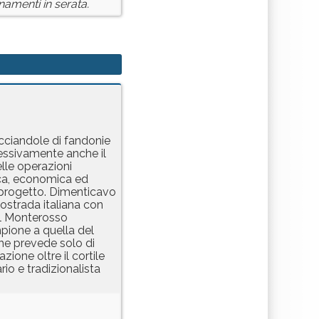
amenti in serata.
acciandole di fandonie
cessivamente anche il
lle operazioni
tica, economica ed
 progetto. Dimenticavo
ostrada italiana con
 il Monterosso
mpione a quella del
che prevede solo di
ione oltre il cortile
io e tradizionalista