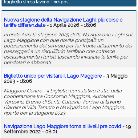
traghetto stresa laveno
- nei post
Calendario
Nuova stagione della Navigazione Laghi: più corse e
Annunci
tariffe differenziate
- 1 Aprile 2026 - 18:06
Prende il via la stagione 2025 della Navigazione Laghi sul
Lago Maggiore con due novità principali: un
potenziamento del servizio per far fronte all'aumento dei
passeggeri e un riequilibrio tariffario che colpisce
esclusivamente i turisti, lasciando invariate le tariffe per
pendolari e abbonati.
Biglietto unico per visitare il Lago Maggiore
- 3 Maggio
2023 - 18:06
Maggiore Centro - il biglietto cumulativo frutto della
cooperazione tra Consorzio Maggiore, Autolinee
Varesine, Eremo di Santa Caterina, Funivie di
laveno
,
Giardini di Villa Taranto e Navigazione Lago Maggiore,
riparte per la stagione 2023.
Navigazione Lago Maggiore torna ai livelli pre covid
- 19
Settembre 2022 - 08:01