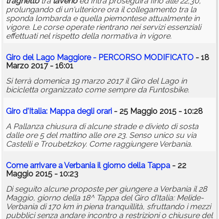
traghetto
tra
laveno
ed Intra proseguirà fino alle 22,30,
prolungando di un'ulteriore ora il collegamento tra la
sponda lombarda e quella piemontese attualmente in
vigore. Le corse operate rientrano nei servizi essenziali
effettuati nel rispetto della normativa in vigore.
Giro del Lago Maggiore - PERCORSO MODIFICATO
- 18
Marzo 2017 - 16:01
Si terrà domenica 19 marzo 2017 il Giro del Lago in
bicicletta organizzato come sempre da Funtosbike.
Giro d'Italia: Mappa degli orari
- 25 Maggio 2015 - 10:28
A Pallanza chiusura di alcune strade e divieto di sosta
dalle ore 5 del mattino alle ore 23. Senso unico su via
Castelli e Troubetzkoy. Come raggiungere Verbania.
Come arrivare a Verbania il giorno della Tappa
- 22
Maggio 2015 - 10:23
Di seguito alcune proposte per giungere a Verbania il 28
Maggio, giorno della 18^ Tappa del Giro d’Italia: Melide-
Verbania di 170 km in piena tranquillità, sfruttando i mezzi
pubblici senza andare incontro a restrizioni o chiusure del