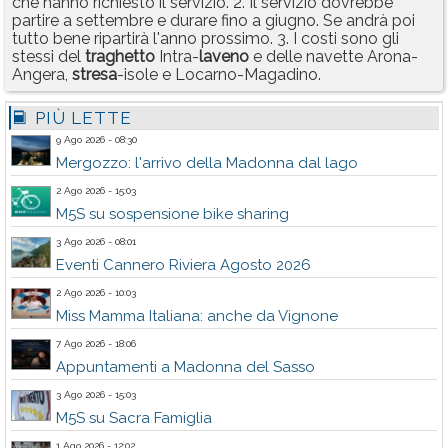
che hanno richiesto il servizio. 2. Il servizio dovrebbe
partire a settembre e durare fino a giugno. Se andrà poi
tutto bene ripartirà l'anno prossimo. 3. I costi sono gli
stessi del
traghetto
Intra-
laveno
e delle navette Arona-
Angera,
stresa
-isole e Locarno-Magadino.
PIÙ LETTE
9 Ago 2026 - 08:30
Mergozzo: l'arrivo della Madonna dal lago
2 Ago 2026 - 15:03
M5S su sospensione bike sharing
3 Ago 2026 - 08:01
Eventi Cannero Riviera Agosto 2026
2 Ago 2026 - 10:03
Miss Mamma Italiana: anche da Vignone
7 Ago 2026 - 18:06
Appuntamenti a Madonna del Sasso
3 Ago 2026 - 15:03
M5S su Sacra Famiglia
1 Ago 2026 - 12:02