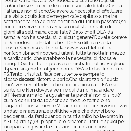
Dottor Carlo Bava,a Domodossola esistono requisiti
tali(anche se non eccelle come ospedale fidatevi)che a
Pal lanza non ci sono.Se avere la necessita di effettuare
una visita oculistica d'emergenza(è capitato a me tre
settimane fa ma ad altre centinaia di utenti in passato),se
non cè in servizio a Palanca un ocullsta nei soliti due
giorni alla settimana cosa fate? Dato che il DEA da
sempre,non ha specialisti di alcun genere?Dovete correre
a Domodossola.E dato che il DEA si differenzia dal
Pronto Soccorso solo per la presenza di letti utili e
non(con ubriachi ricoverati urlanti tutta la notte in mezzo
a cardiopatici che avrebbero la necessita' di riposare
tranquill),visto che dopo averci derubati i politici vogliono
risparmiare,che lo tolgono come DEA e lo lascino come
PS,Tanto il risultati fiale per l'utente è sempre lo
stesso.
decessi
distorsi a parte.Che sicurezza o fiducia
puo'avere un cittadino che core fiducioso al DEA e si
sente dire"Non doveva ve nire qui da noi ma andare
la'!"Nessuna,ma lo fa ugualmente perche' non ci si può'
curare con il fai da te,anche se molti lo fanno e ne
pagano le conseguenze,Mi fanno ridere e innervosire i vari
sindaci e maestranze politiche varie che dovrei bero
decider sul da farsi,quando in tanti anni(io ho lavorato in
ASL 14 dal 1978) proprio loro crearono i tanti disguidi per
incapacità'a gestire la situazione in un zona così