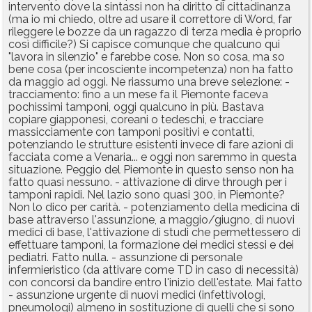
intervento dove la sintassi non ha diritto di cittadinanza
(ma io mi chiedo, oltre ad usare il correttore di Word, far
rileggere le bozze da un ragazzo di terza media è proprio
così difficile?) Si capisce comunque che qualcuno qui
"lavora in silenzio" e farebbe cose. Non so cosa, ma so
bene cosa (per incosciente incompetenza) non ha fatto
da maggio ad oggi. Ne riassumo una breve selezione: -
tracciamento: fino a un mese fa il Piemonte faceva
pochissimi tamponi, oggi qualcuno in più. Bastava
copiare giapponesi, coreani o tedeschi, e tracciare
massicciamente con tamponi positivi e contatti,
potenziando le strutture esistenti invece di fare azioni di
facciata come a Venaria... e oggi non saremmo in questa
situazione. Peggio del Piemonte in questo senso non ha
fatto quasi nessuno. - attivazione di dirve through per i
tamponi rapidi. Nel lazio sono quasi 300, in Piemonte?
Non lo dico per carità. - potenziamento della medicina di
base attraverso l'assunzione, a maggio/giugno, di nuovi
medici di base, l'attivazione di studi che permettessero di
effettuare tamponi, la formazione dei medici stessi e dei
pediatri. Fatto nulla. - assunzione di personale
infermieristico (da attivare come TD in caso di necessità)
con concorsi da bandire entro l'inizio dell'estate. Mai fatto
- assunzione urgente di nuovi medici (infettivologi,
pneumologi) almeno in sostituzione di quelli che si sono