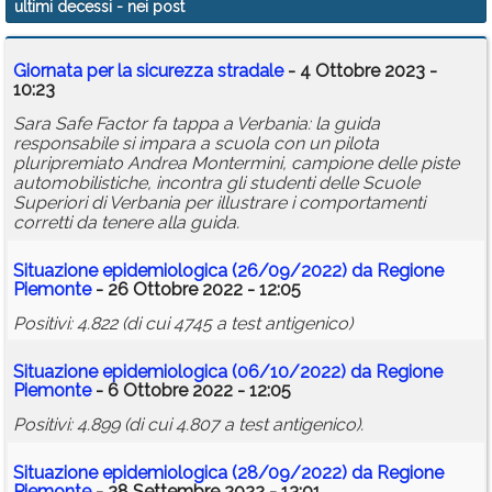
ultimi decessi
- nei post
Calendario
Giornata per la sicurezza stradale
- 4 Ottobre 2023 -
Annunci
10:23
Sara Safe Factor fa tappa a Verbania: la guida
responsabile si impara a scuola con un pilota
pluripremiato Andrea Montermini, campione delle piste
automobilistiche, incontra gli studenti delle Scuole
Superiori di Verbania per illustrare i comportamenti
corretti da tenere alla guida.
Situazione epidemiologica (26/09/2022) da Regione
Piemonte
- 26 Ottobre 2022 - 12:05
Positivi: 4.822 (di cui 4745 a test antigenico)
Situazione epidemiologica (06/10/2022) da Regione
Piemonte
- 6 Ottobre 2022 - 12:05
Positivi: 4.899 (di cui 4.807 a test antigenico).
Situazione epidemiologica (28/09/2022) da Regione
Piemonte
- 28 Settembre 2022 - 13:01