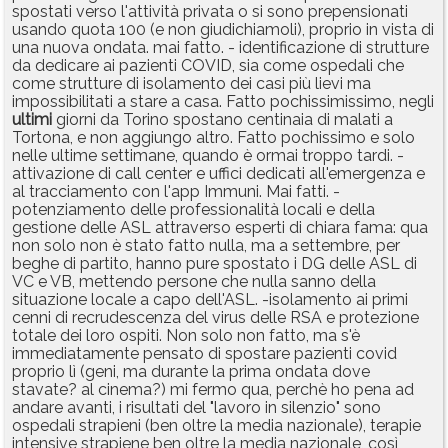
spostati verso l'attività privata o si sono prepensionati
usando quota 100 (e non giudichiamoli), proprio in vista di
una nuova ondata. mai fatto. - identificazione di strutture
da dedicare ai pazienti COVID, sia come ospedali che
come strutture di isolamento dei casi più lievi ma
impossibilitati a stare a casa. Fatto pochissimissimo, negli
ultimi
giorni da Torino spostano centinaia di malati a
Tortona, e non aggiungo altro. Fatto pochissimo e solo
nelle ultime settimane, quando è ormai troppo tardi. -
attivazione di call center e uffici dedicati all'emergenza e
al tracciamento con l'app Immuni. Mai fatti. -
potenziamento delle professionalità locali e della
gestione delle ASL attraverso esperti di chiara fama: qua
non solo non è stato fatto nulla, ma a settembre, per
beghe di partito, hanno pure spostato i DG delle ASL di
VC e VB, mettendo persone che nulla sanno della
situazione locale a capo dell'ASL. -isolamento ai primi
cenni di recrudescenza del virus delle RSA e protezione
totale dei loro ospiti. Non solo non fatto, ma s'è
immediatamente pensato di spostare pazienti covid
proprio lì (geni, ma durante la prima ondata dove
stavate? al cinema?) mi fermo qua, perchè ho pena ad
andare avanti, i risultati del "lavoro in silenzio" sono
ospedali strapieni (ben oltre la media nazionale), terapie
intensive strapiene ben oltre la media nazionale, così