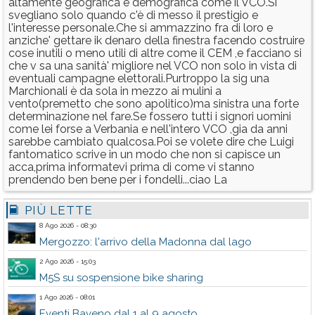
altamente geografica e demografica come il VCO.Si
svegliano solo quando c'è di messo il prestigio e
l'interesse personale.Che si ammazzino fra di loro e
anziche' gettare ik denaro della finestra facendo costruire
cose inutili o meno utili di altre come il CEM ,e facciano si
che v sa una sanità' migliore nel VCO non solo in vista di
eventuali campagne elettorali.Purtroppo la sig una
Marchionali è da sola in mezzo ai mulini a
vento(premetto che sono apolitico)ma sinistra una forte
determinazione nel fare.Se fossero tutti i signori uomini
come lei forse a Verbania e nell'intero VCO ,gia da anni
sarebbe cambiato qualcosa.Poi se volete dire che Luigi
fantomatico scrive in un modo che non si capisce un
acca,prima informatevi prima di come vi stanno
prendendo ben bene per i fondelli...ciao La
PIÙ LETTE
8 Ago 2026 - 08:30
Mergozzo: l'arrivo della Madonna dal lago
2 Ago 2026 - 15:03
M5S su sospensione bike sharing
1 Ago 2026 - 08:01
Eventi Baveno dal 1 al 9 agosto