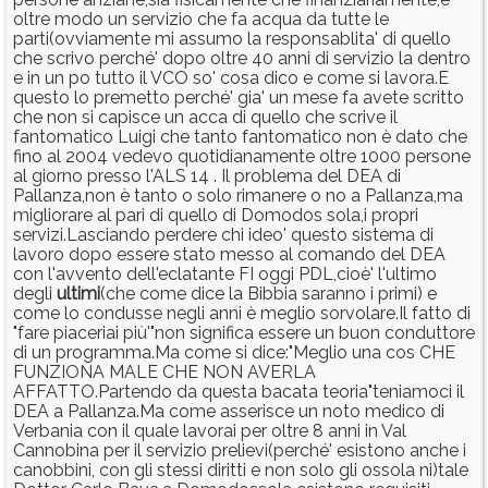
oltre modo un servizio che fa acqua da tutte le
parti(ovviamente mi assumo la responsablita' di quello
che scrivo perché' dopo oltre 40 anni di servizio la dentro
e in un po tutto il VCO so' cosa dico e come si lavora.E
questo lo premetto perché' gia' un mese fa avete scritto
che non si capisce un acca di quello che scrive il
fantomatico Luigi che tanto fantomatico non è dato che
fino al 2004 vedevo quotidianamente oltre 1000 persone
al giorno presso l'ALS 14 . Il problema del DEA di
Pallanza,non è tanto o solo rimanere o no a Pallanza,ma
migliorare al pari di quello di Domodos sola,i propri
servizi.Lasciando perdere chi ideo' questo sistema di
lavoro dopo essere stato messo al comando del DEA
con l'avvento dell'eclatante FI oggi PDL,cioè' l'ultimo
degli
ultimi
(che come dice la Bibbia saranno i primi) e
come lo condusse negli anni è meglio sorvolare.Il fatto di
"fare piaceriai più'"non significa essere un buon conduttore
di un programma.Ma come si dice:"Meglio una cos CHE
FUNZIONA MALE CHE NON AVERLA
AFFATTO.Partendo da questa bacata teoria"teniamoci il
DEA a Pallanza.Ma come asserisce un noto medico di
Verbania con il quale lavorai per oltre 8 anni in Val
Cannobina per il servizio prelievi(perché' esistono anche i
canobbini, con gli stessi diritti e non solo gli ossola ni)tale