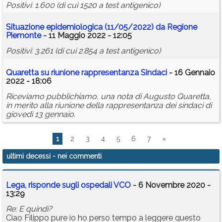
Positivi: 1.600 (di cui 1520 a test antigenico)
Situazione epidemiologica (11/05/2022) da Regione
Piemonte
- 11 Maggio 2022 - 12:05
Positivi: 3.261 (di cui 2.854 a test antigenico)
Quaretta su riunione rappresentanza Sindaci
- 16 Gennaio
2022 - 18:06
Riceviamo pubblichiamo, una nota di Augusto Quaretta,
in merito alla riunione della rappresentanza dei sindaci di
giovedì 13 gennaio.
1
2
3
4
5
6
7
»
ultimi decessi
- nei commenti
Lega, risponde sugli ospedali VCO
- 6 Novembre 2020 -
13:29
Re: E quindi?
Ciao Filippo pure io ho perso tempo a leggere questo