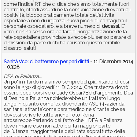
come l'indice RT che ci dice che siamo totalmente fuori
controllo, ritardi assurdi nella comunicazione di eventuali
positività, blocco praticamente totale dell'attività
ospedaliera non di urgenza, nuovi picchi di contagi tra il
personale ospedaliero, e a breve numero di
decessi
. E'
vero, non ha senso ora parlare di riorganizzazione della
rete ospedaliera provinciale, avrebbe più senso parlare di
dimissioni da parte di chi ha causato questo terribile
disastro. saluti
Sanità Vco: ci batteremo per pari diritti
- 11 Dicembre 2014
- 03:38
DEA di Pallanza...
Un po' in ritardo ma arrivo sempre.beh,piu' ritardo di così
sono le 2,30 di giovedì' 11 DIC 2014 ,Che tristezza dovrò'
essere poco porsi vero Lady Oscar?Beh,l'argomento Dea
si Dea no a Pallanza richiederebbe un trattato lungo
lungo in quanto come "ex dipendente ASL 14=azienda
sanitaria latitante"come paramedico ne s' tante che se
dovessi scriverle tutte anche Toto Reina
arrossirebbe.Partendo dal fatto che il DEA a Pallanza
deve rimanere,se non altro per la maggior parte
dell'utenza maggiormente debilitata soprattutto delle
persone anziane,sia fisicamente che finanziariamente,è