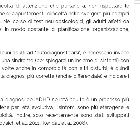
icoltà di attenzione che portano a: non rispettare le
ne di appuntamenti, difficoltà nello svolgere più compiti
 Nel corso di test neuropsicologici, gli adulti affetti da
i in modo costante, di pianificazione, organizzazione,
uni adulti ad “autodiagnosticarsi”, è necessario invece
 di una sindrome (per spiegarci un insieme di sintomi) con
a volte anche in comorbidità con altri disturbi, è quindi
a diagnosi più corretta (anche differenziale) e indicare i
a diagnosi dell’ADHD nell’età adulta è un processo più
ene per l’età evolutiva, i sintomi sono più eterogenei e
idità. Inoltre, solo recentemente sono stati sviluppati
raich et al., 2011., Kendall et a., 2008).