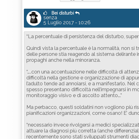
Bei disturbi
senza
5 Luglio 2017 - 10:26
“La percentuale di persistenza del disturbo, superat
Quindi vista la percentuale è la normalità, non si t
delle persone stia reagendo al sistema delirante i
propaghi anche nella minoranza.
“…..con una accentuazione nelle difficoltà di atte
difficoltà nella gestione e organizzazione di appun
l’adulto tende ad annoiarsi, e a manifestarlo. Nel c
spesso presentano difficoltà nell’impegnarsi in mo
monitoraggio visivo e di ascolto attento….”
Ma perbacco, questi soldatini non vogliono più 
pianificazioni organizzazioni, come osano! E’ dun
“necessario invece rivolgersi a medici specializzat
attuare la diagnosi più corretta (anche differenziale
recentemente sono stati sviluppati strumenti diagno