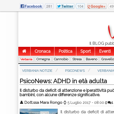
Facebook
281
Twitter
104
Google+
49
Il BLOG pubbl
Cronaca
Politica
Sport
Eventi
Omegna
Cannobio
Stresa
Baveno
Gravell
Verbania
VERBANIA NOTIZIE
PSICONEWS
VERBANI
PsicoNews: ADHD in età adulta
Il disturbo da deficit di attenzione e iperattività p
bambini, con alcune differenze significative.
👤
Dott.ssa Mara Rongo
⌚
5 Luglio 2017 - 08:00
1
Il disturbo da deficit di at