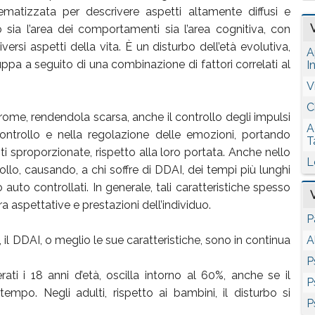
ematizzata per descrivere aspetti altamente diffusi e
 sia l’area dei comportamenti sia l’area cognitiva, con
versi aspetti della vita. È un disturbo dell’età evolutiva,
A
ppa a seguito di una combinazione di fattori correlati al
I
V
C
rome, rendendola scarsa, anche il controllo degli impulsi
A
ocontrollo e nella regolazione delle emozioni, portando
T
i sproporzionate, rispetto alla loro portata. Anche nello
L
ollo, causando, a chi soffre di DDAI, dei tempi più lunghi
auto controllati. In generale, tali caratteristiche spesso
aspettative e prestazioni dell’individuo.
P
 il DDAI, o meglio le sue caratteristiche, sono in continua
A
P
ati i 18 anni d’età, oscilla intorno al 60%, anche se il
P
empo. Negli adulti, rispetto ai bambini, il disturbo si
P