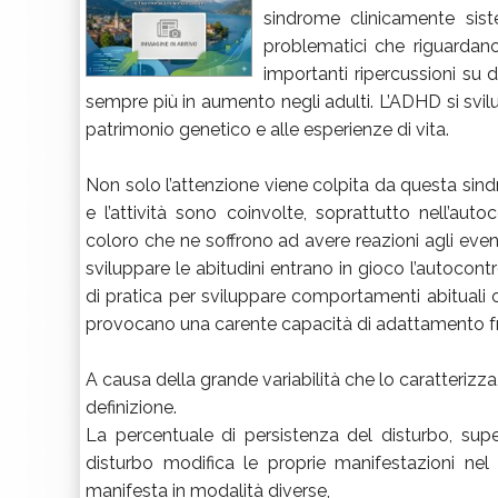
sindrome clinicamente sist
problematici che riguardano
importanti ripercussioni su di
sempre più in aumento negli adulti. L’ADHD si svilu
patrimonio genetico e alle esperienze di vita.
Non solo l’attenzione viene colpita da questa sind
e l’attività sono coinvolte, soprattutto nell’aut
coloro che ne soffrono ad avere reazioni agli event
sviluppare le abitudini entrano in gioco l’autocontr
di pratica per sviluppare comportamenti abituali o 
provocano una carente capacità di adattamento fra 
A causa della grande variabilità che lo caratterizza,
definizione.
La percentuale di persistenza del disturbo, super
disturbo modifica le proprie manifestazioni nel t
manifesta in modalità diverse,