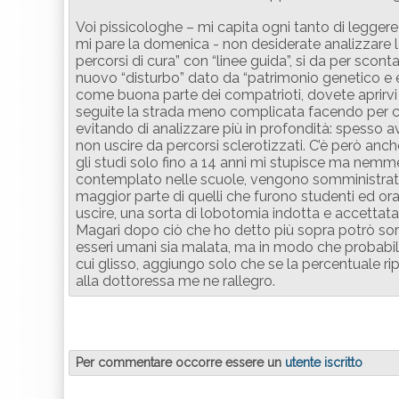
Voi pissicologhe – mi capita ogni tanto di leggere 
mi pare la domenica - non desiderate analizzare l
percorsi di cura” con “linee guida”, si da per scon
nuovo “disturbo” dato da “patrimonio genetico e e
come buona parte dei compatrioti, dovete aprirvi 
seguite la strada meno complicata facendo per cos
evitando di analizzare più in profondità: spesso a
non uscire da percorsi sclerotizzati. C’è però an
gli studi solo fino a 14 anni mi stupisce ma nemm
contemplato nelle scuole, vengono somministrate qu
maggior parte di quelli che furono studenti ed or
uscire, una sorta di lobotomia indotta e accettata
Magari dopo ciò che ho detto più sopra potrò sor
esseri umani sia malata, ma in modo che probabil
cui glisso, aggiungo solo che se la percentuale 
alla dottoressa me ne rallegro.
Per commentare occorre essere un
utente iscritto