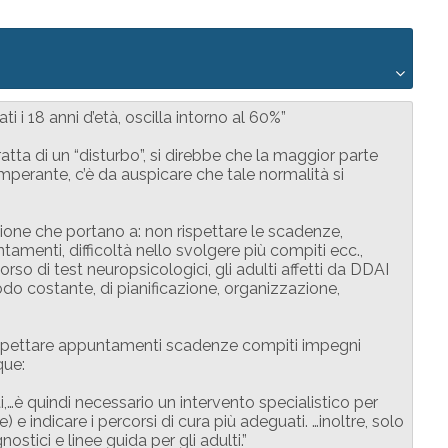
i i 18 anni d’età, oscilla intorno al 60%”
ratta di un “disturbo”, si direbbe che la maggior parte
mperante, c’è da auspicare che tale normalità si
nzione che portano a: non rispettare le scadenze,
tamenti, difficoltà nello svolgere più compiti ecc.,
orso di test neuropsicologici, gli adulti affetti da DDAI
do costante, di pianificazione, organizzazione,
rispettare appuntamenti scadenze compiti impegni
que:
i,…è quindi necessario un intervento specialistico per
) e indicare i percorsi di cura più adeguati. …inoltre, solo
stici e linee guida per gli adulti.”