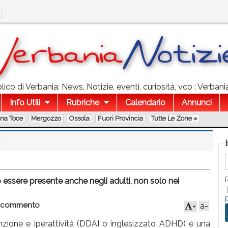
ico di Verbania: News, Notizie, eventi, curiosità, vco : Verban
Info Utili
Rubriche
Calendario
Annunci
ona Toce
Mergozzo
Ossola
Fuori Provincia
Tutte Le Zone »
A
uò essere presente anche negli adulti, non solo nei
 commento
a-
+
tenzione e iperattività (DDAI o inglesizzato ADHD) è una