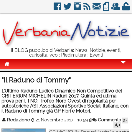
Il BLOG pubblico di Verbania: News, Notizie, eventi,
curiosità, vco : Piedimulera : Eventi
Cronaca
"Il Raduno di Tommy"
Politica
L'Ultimo Raduno Ludico Dinamico Non Competitivo del
CRITERIUM MICHELIN Raduni 2017. Quinta ed ultima
Sport
prova per il TNO, Trofeo Nord Ovest di regolarità per
autostoriche ASI, Associazioni Sportive Sociali Italiane, con
Eventi
il Raduno di Tommy già GP Fiori e Motori.
Info Utili
👤
Redazione
⌚
21 Novembre 2017 - 10:59
Commenta
a-
+
Rubriche