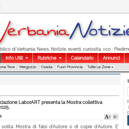
lico di Verbania: News, Notizie, eventi, curiosità, vco : Piedimu
Info Utili
Rubriche
Calendario
Annunci
lona Toce
Mergozzo
Ossola
Fuori Provincia
Tutte Le Zone »
ociazione LaborART presenta la Mostra collettiva
2025.
a
a-
+
solita Mostra di falsi d'Autore o di copie d'Autore. E'