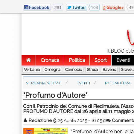
Facebook
281
Twitter
104
Google+
49
Il BLOG pubb
Cronaca
Politica
Sport
Eventi
Verbania
Omegna
Cannobio
Stresa
Baveno
Gravel
VERBANIA NOTIZIE
EVENTI
PIEDIMULERA
"Profumo d'Autore"
Con il Patrocinio del Comune di Piedimulera, l'Ass
PROFUMO D'AUTORE dal 26 aprile all'11 maggio 
👤
Redazione
⌚
25 Aprile 2025 - 16:05
Comment
“Profumo d'Autore”non è la 