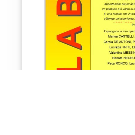
Facebook
Twitter
Google+
Pinterest
Mostra
Arte
Comune Di Piedimulera
POST CORRELATI