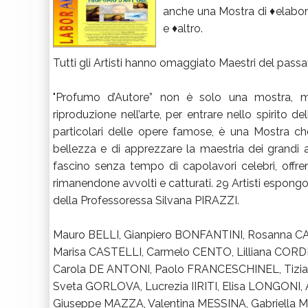
anche una Mostra di ♦elaborazi
e ♦altro.
Tutti gli Artisti hanno omaggiato Maestri del passat
"Profumo d’Autore” non è solo una mostra, ma
riproduzione nell’arte, per entrare nello spirito de
particolari delle opere famose, è una Mostra ch
bellezza e di apprezzare la maestria dei grandi art
fascino senza tempo di capolavori celebri, offr
rimanendone avvolti e catturati. 29 Artisti espong
della Professoressa Silvana PIRAZZI.
Mauro BELLI, Gianpiero BONFANTINI, Rosanna C
Marisa CASTELLI, Carmelo CENTO, Lilliana CORD
Carola DE ANTONI, Paolo FRANCESCHINEL, Tizi
Sveta GORLOVA, Lucrezia IIRITI, Elisa LONGONI
Giuseppe MAZZA, Valentina MESSINA, Gabriella 