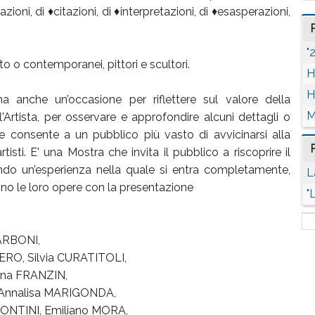
oni, di ♦citazioni, di ♦interpretazioni, di ♦esasperazioni,
"
o o contemporanei, pittori e scultori.
H
H
 anche un’occasione per riflettere sul valore della
M
ll'Artista, per osservare e approfondire alcuni dettagli o
e consente a un pubblico più vasto di avvicinarsi alla
isti. E' una Mostra che invita il pubblico a riscoprire il
endo un’esperienza nella quale si entra completamente,
L
ono le loro opere con la presentazione
"
ARBONI,
ERO, Silvia CURATITOLI,
ana FRANZIN,
, Annalisa MARIGONDA,
MONTINI, Emiliano MORA,