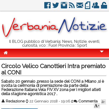
Il BLOG pubblico di Verbania: News, Notizie, eventi,
curiosità, vco : Fuori Provincia : Sport
Cronaca
Circolo Velico Canottieri Intra premiato
Politica
al CONI
Sport
Sabato 20 gennaio ,presso la sede del CONI a Milano ,si è
svolta la cerimonia di premiazione da parte della
Eventi
Federazione Italiana Vela FIV XV zona per i migliori atleti
della stagione agonistica 2017 .
Info Utili
👤
Redazione
⌚
22 Gennaio 2018 - 19:06
Commenta
a-
+
Rubriche