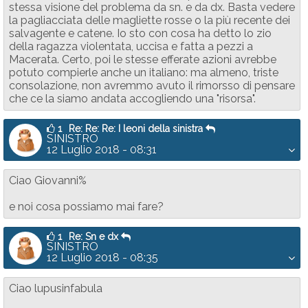
stessa visione del problema da sn. e da dx. Basta vedere
la pagliacciata delle magliette rosse o la più recente dei
salvagente e catene. Io sto con cosa ha detto lo zio
della ragazza violentata, uccisa e fatta a pezzi a
Macerata. Certo, poi le stesse efferate azioni avrebbe
potuto compierle anche un italiano: ma almeno, triste
consolazione, non avremmo avuto il rimorsso di pensare
che ce la siamo andata accogliendo una "risorsa".
1
Re: Re: Re: I leoni della sinistra
SINISTRO
12 Luglio 2018 - 08:31
Ciao Giovanni%
e noi cosa possiamo mai fare?
1
Re: Sn e dx
SINISTRO
12 Luglio 2018 - 08:35
Ciao lupusinfabula