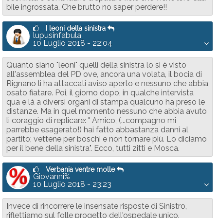
bile ingrossata. Che brutto no saper perdere!!
I leoni della sinistra
lupusinfabula
10 Luglio 2018 - 22:04
Quanto siano "leoni" quelli della sinistra lo si è visto
all'assemblea del PD ove, ancora una volata, il bocia di
Rignano li ha attaccati aviso aperto e nessuno che abbia
osato fiatare. Poi, il giorno dopo, in qualche intervista
qua e là a diversi organi di stampa qualcuno ha preso le
distanze. Ma in quel momento nessuno che abbia avuto
li coraggio di replicare: " Amico, (...compagno mi
parrebbe esagerato!) hai fatto abbastanza danni al
partito; vettene per boschi e non tornare più. Lo diciamo
per il bene della sinistra". Ecco, tutti zitti e Mosca.
Verbania ventre molle
Giovanni%
10 Luglio 2018 - 23:23
Invece di rincorrere le insensate risposte di Sinistro,
riflettiamo sul folle progetto dell'ospedale unico.