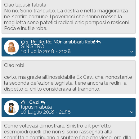
Ciao lupusinfabula
No no. Sono tranquillo. La destra è netta maggioranza
nel sentire comune. I poveracci che hanno messo la
maglietta sono patetici radical chic pomposi e rosiconi.
Poca e inutile roba.
1
Re: Re: Re: NOn arrabbiarti Robi!
SINISTRO
10 Luglio 2018 - 21:28
Ciao robi
certo, ma grazie all'inossidabile Ex Cav., che, nonostante
la seconda defezione leghista, tiene ancora le redini, a
dispetto di chi lo considerava al tramonto.
C.v.d.
lupusinfabula
10 Luglio 2018 - 21:58
Come volevasi dimostrare: Sinistro è il perfetto
esempiodi quelli che non si sono rassegnati alla
sconfitta e continuano a sputare fiele che viene loro dlla