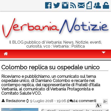
Il BLOG pubblico di Verbania: News, Notizie, eventi,
curiosità, vco : Verbania : Politica
Cronaca
Colombo replica su ospedale unico
Politica
Riceviamo e pubblichiamo, un comunicato sul tema
ospedale unico, di Damiano Colombo e recante nel
Sport
contempo replica, del rappresentante di Fratelli d’Italia
Verbania, al comunicato di Verbania Protagonista e
Eventi
Comitato Salute VCO.
Info Utili
👤
Redazione
⌚
9 Luglio 2018 - 19:06
24 commenti
a-
+
Rubriche