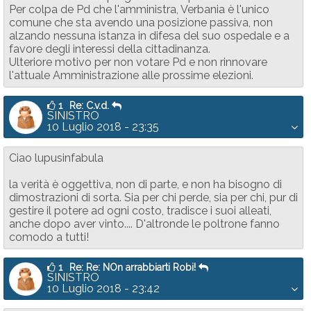
Per colpa de Pd che l'amministra, Verbania è l'unico
comune che sta avendo una posizione passiva, non
alzando nessuna istanza in difesa del suo ospedale e a
favore degli interessi della cittadinanza.
Ulteriore motivo per non votare Pd e non rinnovare
l'attuale Amministrazione alle prossime elezioni.
1
Re: C.v.d.
SINISTRO
10 Luglio 2018 - 23:35
Ciao lupusinfabula
la verità è oggettiva, non di parte, e non ha bisogno di
dimostrazioni di sorta. Sia per chi perde, sia per chi, pur di
gestire il potere ad ogni costo, tradisce i suoi alleati,
anche dopo aver vinto.... D'altronde le poltrone fanno
comodo a tutti!
1
Re: Re: NOn arrabbiarti Robi!
SINISTRO
10 Luglio 2018 - 23:42