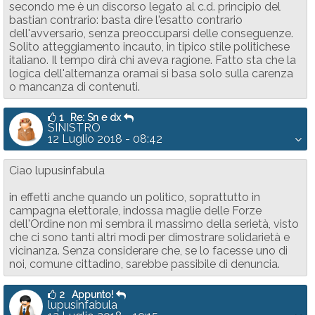
secondo me è un discorso legato al c.d. principio del
bastian contrario: basta dire l'esatto contrario
dell'avversario, senza preoccuparsi delle conseguenze.
Solito atteggiamento incauto, in tipico stile politichese
italiano. Il tempo dirà chi aveva ragione. Fatto sta che la
logica dell'alternanza oramai si basa solo sulla carenza
o mancanza di contenuti.
1
Re: Sn e dx
SINISTRO
12 Luglio 2018 - 08:42
Ciao lupusinfabula
in effetti anche quando un politico, soprattutto in
campagna elettorale, indossa maglie delle Forze
dell'Ordine non mi sembra il massimo della serietà, visto
che ci sono tanti altri modi per dimostrare solidarietà e
vicinanza. Senza considerare che, se lo facesse uno di
noi, comune cittadino, sarebbe passibile di denuncia.
2
Appunto!
lupusinfabula