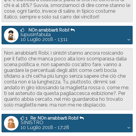
chi è al 18%? Suvvia, smorziamoci di dire come stanno le
cose, ogni tanto, invece di salire, in tipico costume
italico, sempre e solo sul carro dei vincitori!
NOn arrabbiarti Robi!
lupusinfabula
10 Luglio 2018 - 13:11
Non arrabbiarti Robi, i sinistri stanno ancora rosicando
per il fatto che manca poco alla loro scomparasa dalla
scena politica e, non sapendo cos'altro fare, vanno a
guardare le percentuali degli altri: come certi bocia
sfidano a chi cel'ha più lungo senza sapere che ciò che
conta non è la lunghezza, Tu, piuttosto, dimmi: sei
andato in giro idossando la maglietta rossa o, come me,
ti sei astenuto da questa pagliaccesca esibizione?. Per
quanto abbia cercato, nel mio guardaroba ho trovato
solo magliette nere, ma non me ne dispiaccio.
1
Re: NOn arrabbiarti Robi!
SINISTRO
10 Luglio 2018 - 17:28