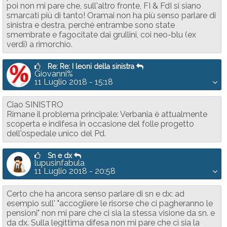
poi non mi pare che, sull'altro fronte, FI & FdI si siano
smarcati più di tanto! Oramai non ha più senso parlare di
sinistra e destra, perché entrambe sono state
smembrate e fagocitate dai grullini, coi neo-blu (ex
verdi) a rimorchio.
Re: Re: I leoni della sinistra
Giovanni%
11 Luglio 2018 - 15:18
Ciao SINISTRO
Rimane il problema principale: Verbania è attualmente
scoperta e indifesa in occasione del folle progetto
dell'ospedale unico del Pd.
Sn e dx
lupusinfabula
11 Luglio 2018 - 20:58
Certo che ha ancora senso parlare di sn e dx: ad
esempio sull' "accogliere le risorse che ci pagheranno le
pensioni" non mi pare che ci sia la stessa visione da sn. e
da dx. Sulla legittima difesa non mi pare che ci sia la