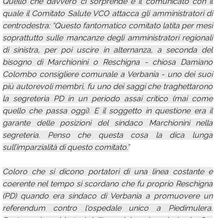
Quello che davvero ci sorprende è il comunicato con il
quale il Comitato Salute VCO attacca gli amministratori di
centrodestra: “Questo fantomatico comitato latita per mesi
soprattutto sulle mancanze degli amministratori regionali
di sinistra, per poi uscire in alternanza, a seconda del
bisogno di Marchionini o Reschigna - chiosa Damiano
Colombo consigliere comunale a Verbania - uno dei suoi
più autorevoli membri, fu uno dei saggi che traghettarono
la segreteria PD in un periodo assai critico (mai come
quello che passa oggi). E il soggetto in questione era il
garante delle posizioni del sindaco Marchionini nella
segreteria. Penso che questa cosa la dica lunga
sull’imparzialità di questo comitato.”
Coloro che si dicono portatori di una linea costante e
coerente nel tempo si scordano che fu proprio Reschigna
(PD) quando era sindaco di Verbania a promuovere un
referendum contro l'ospedale unico a Piedimulera.