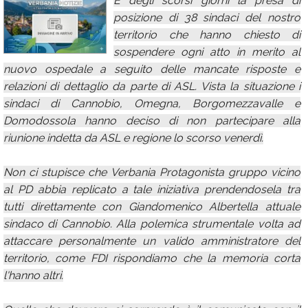
È degli scorsi giorni la presa di
posizione di 38 sindaci del nostro
Calendario
territorio che hanno chiesto di
Annunci
sospendere ogni atto in merito al
nuovo ospedale a seguito delle mancate risposte e
relazioni di dettaglio da parte di ASL. Vista la situazione i
sindaci di Cannobio, Omegna, Borgomezzavalle e
Domodossola hanno deciso di non partecipare alla
riunione indetta da ASL e regione lo scorso venerdì.
Non ci stupisce che Verbania Protagonista gruppo vicino
al PD abbia replicato a tale iniziativa prendendosela tra
tutti direttamente con Giandomenico Albertella attuale
sindaco di Cannobio. Alla polemica strumentale volta ad
attaccare personalmente un valido amministratore del
territorio, come FDI rispondiamo che la memoria corta
l'hanno altri.