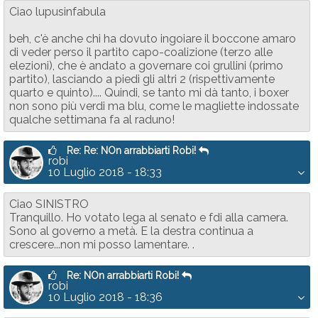
Ciao lupusinfabula
beh, c'è anche chi ha dovuto ingoiare il boccone amaro
di veder perso il partito capo-coalizione (terzo alle
elezioni), che è andato a governare coi grullini (primo
partito), lasciando a piedi gli altri 2 (rispettivamente
quarto e quinto).... Quindi, se tanto mi dà tanto, i boxer
non sono più verdi ma blu, come le magliette indossate
qualche settimana fa al raduno!
Re: Re: NOn arrabbiarti Robi!
robi
10 Luglio 2018 - 18:33
Ciao SINISTRO
Tranquillo. Ho votato lega al senato e fdi alla camera.
Sono al governo a metà. E la destra continua a
crescere...non mi posso lamentare. .
Re: NOn arrabbiarti Robi!
robi
10 Luglio 2018 - 18:36