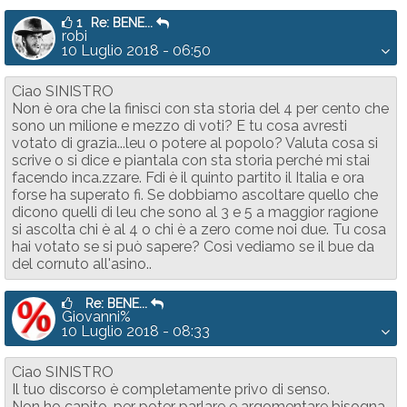
1
Re: BENE...
robi
10 Luglio 2018 - 06:50
Ciao SINISTRO
Non è ora che la finisci con sta storia del 4 per cento che
sono un milione e mezzo di voti? E tu cosa avresti
votato di grazia...leu o potere al popolo? Valuta cosa si
scrive o si dice e piantala con sta storia perché mi stai
facendo inca.zzare. Fdi è il quinto partito il Italia e ora
forse ha superato fi. Se dobbiamo ascoltare quello che
dicono quelli di leu che sono al 3 e 5 a maggior ragione
si ascolta chi è al 4 o chi è a zero come noi due. Tu cosa
hai votato se si può sapere? Così vediamo se il bue da
del cornuto all'asino..
Re: BENE...
Giovanni%
10 Luglio 2018 - 08:33
Ciao SINISTRO
Il tuo discorso è completamente privo di senso.
Non ho capito, per poter parlare e argomentare bisogna