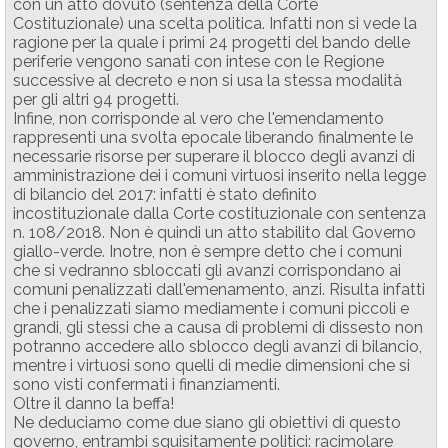
con un atto dovuto (sentenza della Corte
Costituzionale) una scelta politica. Infatti non si vede la
ragione per la quale i primi 24 progetti del bando delle
periferie vengono sanati con intese con le Regione
successive al decreto e non si usa la stessa modalità
per gli altri 94 progetti.
Infine, non corrisponde al vero che l'emendamento
rappresenti una svolta epocale liberando finalmente le
necessarie risorse per superare il blocco degli avanzi di
amministrazione dei i comuni virtuosi inserito nella legge
di bilancio del 2017: infatti è stato definito
incostituzionale dalla Corte costituzionale con sentenza
n. 108/2018. Non è quindi un atto stabilito dal Governo
giallo-verde. Inotre, non è sempre detto che i comuni
che si vedranno sbloccati gli avanzi corrispondano ai
comuni penalizzati dall'emenamento, anzi. Risulta infatti
che i penalizzati siamo mediamente i comuni piccoli e
grandi, gli stessi che a causa di problemi di dissesto non
potranno accedere allo sblocco degli avanzi di bilancio,
mentre i virtuosi sono quelli di medie dimensioni che si
sono visti confermati i finanziamenti.
Oltre il danno la beffa!
Ne deduciamo come due siano gli obiettivi di questo
governo, entrambi squisitamente politici: racimolare