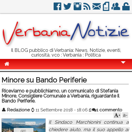
Il BLOG pubblico di Verbania: News, Notizie, eventi,
curiosità, vco : Verbania : Politica
Cronaca
Minore su Bando Periferie
Politica
Riceviamo e pubblichiamo, un comunicato di Stefania
Minore, Consigliere Comunale a Verbania, riguardante il
Sport
Bando Periferie.
Eventi
👤
Redazione
⌚
11 Settembre 2018 - 18:06
1 commento
a-
+
Info Utili
Il Sindaco Marchionini continua a
Rubriche
chiedere aiuto, ma il suo appello ai