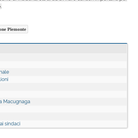
.
one Piemonte
onale
ioni
a a Macugnaga
ai sindaci