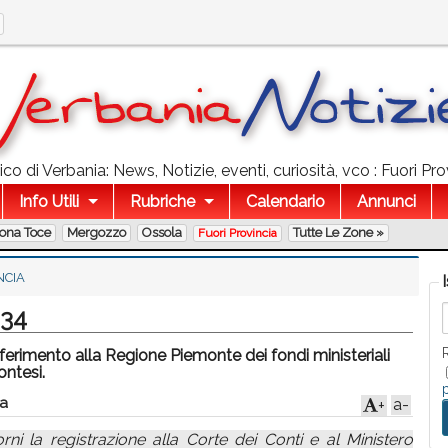
o di Verbania: News, Notizie, eventi, curiosità, vco : Fuori Prov
Info Utili
Rubriche
Calendario
Annunci
lona Toce
Mergozzo
Ossola
Tutte Le Zone »
Fuori Provincia
NCIA
 34
sferimento alla Regione Piemonte dei fondi ministeriali
ontesi.
a
a-
+
iorni la registrazione alla Corte dei Conti e al Ministero