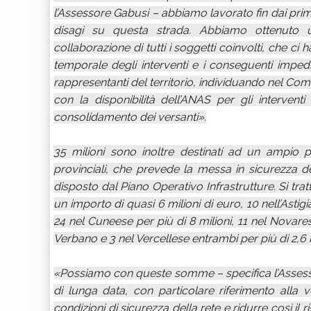
l’Assessore Gabusi – abbiamo lavorato fin dai primi
disagi su questa strada. Abbiamo ottenuto un
collaborazione di tutti i soggetti coinvolti, che c
temporale degli interventi e i conseguenti impedi
rappresentanti del territorio, individuando nel Comu
con la disponibilità dell’ANAS per gli interven
consolidamento dei versanti».
35 milioni sono inoltre destinati ad un ampio 
provinciali, che prevede la messa in sicurezza d
disposto dal Piano Operativo Infrastrutture. Si tratt
un importo di quasi 6 milioni di euro, 10 nell’Astigia
24 nel Cuneese per più di 8 milioni, 11 nel Novarese
Verbano e 3 nel Vercellese entrambi per più di 2,6 
«Possiamo con queste somme – specifica l’Assessore
di lunga data, con particolare riferimento alla ve
condizioni di sicurezza della rete e ridurre così il r