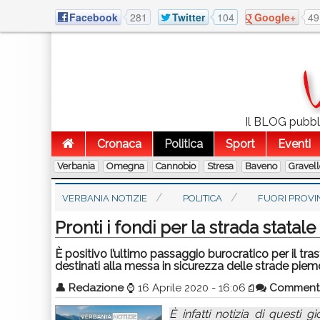
Facebook
281
Twitter
104
Google+
49
Il BLOG pubblic
Cronaca
Politica
Sport
Eventi
Verbania
Omegna
Cannobio
Stresa
Baveno
Gravel
VERBANIA NOTIZIE
POLITICA
FUORI PROVI
Pronti i fondi per la strada statale
È positivo l’ultimo passaggio burocratico per il tra
destinati alla messa in sicurezza delle strade piem
👤
Redazione
⌚
16 Aprile 2020 - 16:06
Comment
È infatti notizia di questi g