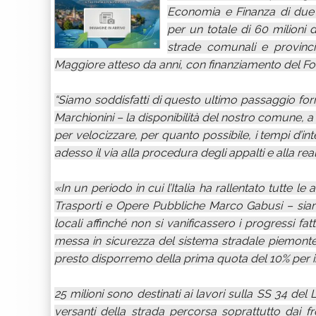
Economia e Finanza di due c
per un totale di 60 milioni d
strade comunali e provincia
Maggiore atteso da anni, con finanziamento del 
“Siamo soddisfatti di questo ultimo passaggio form
Marchionini – la disponibilità del nostro comune, a s
per velocizzare, per quanto possibile, i tempi d’in
adesso il via alla procedura degli appalti e alla r
«In un periodo in cui l’Italia ha rallentato tutte le 
Trasporti e Opere Pubbliche Marco Gabusi – siamo
locali affinché non si vanificassero i progressi fat
messa in sicurezza del sistema stradale piemontese
presto disporremo della prima quota del 10% per ini
25 milioni sono destinati ai lavori sulla SS 34 de
versanti della strada percorsa soprattutto dai fr