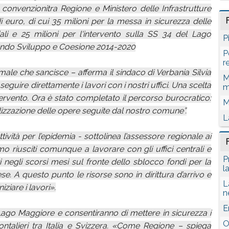
onvenzionitra Regione e Ministero delle Infrastrutture
i euro, di cui 35 milioni per la messa in sicurezza delle
li e 25 milioni per l'intervento sulla SS 34 del Lago
P
Fondo Sviluppo e Coesione 2014-2020
P
r
ale che sancisce – afferma il sindaco di Verbania Silvia
M
eguire direttamente i lavori con i nostri uffici. Una scelta
m
tervento. Ora è stato completato il percorso burocratico:
M
ealizzazione delle opere seguite dal nostro comune”.
L
attività per l’epidemia - sottolinea l’assessore regionale ai
 riusciti comunque a lavorare con gli uffici centrali e
P
ti negli scorsi mesi sul fronte dello sblocco fondi per la
l
. A questo punto le risorse sono in dirittura d’arrivo e
L
ziare i lavori».
n
E
l Lago Maggiore e consentiranno di mettere in sicurezza i
O
ontalieri tra Italia e Svizzera. «Come Regione – spiega