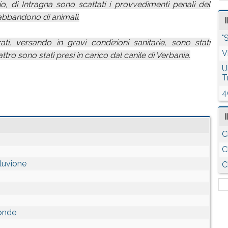
io, di Intragna sono scattati i provvedimenti penali del
abbandono di animali.
"
ti, versando in gravi condizioni sanitarie, sono stati
V
attro sono stati presi in carico dal canile di Verbania.
U
T
4
C
C
lluvione
C
ronde