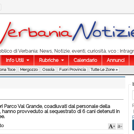
lico di Verbania: News, Notizie, eventi, curiosità, vco : Intra
Info Utili
Rubriche
Calendario
Annunci
lona Toce
Mergozzo
Ossola
Fuori Provincia
Tutte Le Zone »
eri Parco Val Grande, coadiuvati dal personale della
 hanno provveduto al sequestrato di 6 cani detenuti in
ee.
to
a-
+