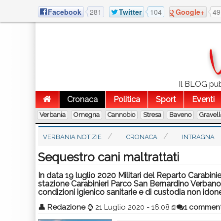
Facebook
281
Twitter
104
Google+
49
Il BLOG pubb
Cronaca
Politica
Sport
Eventi
Verbania
Omegna
Cannobio
Stresa
Baveno
Gravel
VERBANIA NOTIZIE
CRONACA
INTRAGNA
Sequestro cani maltrattati
In data 19 luglio 2020 Militari del Reparto Carabini
stazione Carabinieri Parco San Bernardino Verbano,
condizioni igienico sanitarie e di custodia non idon
👤
Redazione
⌚
21 Luglio 2020 - 16:08
1 commen