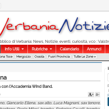
blico di Verbania: News, Notizie, eventi, curiosità, vco : Valstr
Info Utili
Rubriche
Calendario
Annunci
lona Toce
Mergozzo
Ossola
Fuori Provincia
Tutte Le Zone »
ona
 con l'Accademia Wind Band.
a
a-
+
o, Giancarlo Ellena, sax alto, Luca Magnani, sax tenore,
aritono, Paolo Milesi, tromba, Federico Cavalli, tromba,