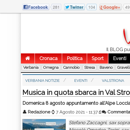
Facebook
281
Twitter
104
Google+
49
Il BLOG pub
Cronaca
Politica
Sport
Eventi
Verbania
Omegna
Cannobio
Stresa
Baveno
Gravel
VERBANIA NOTIZIE
EVENTI
VALSTRONA
Musica in quota sbarca in Val Str
Domenica 8 agosto appuntamento all'Alpe Loccia
👤
Redazione
⌚
7 Agosto 2021 - 11:37
Comment
Stefano Zaccagni, sax sopran
Niccolò Omodeo Zorini, sax b