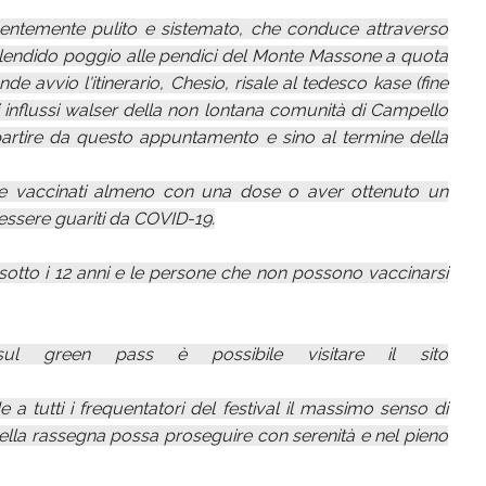
ecentemente pulito e sistemato, che conduce attraverso
 splendido poggio alle pendici del Monte Massone a quota
de avvio l'itinerario, Chesio, risale al tedesco kase (fine
i influssi walser della non lontana comunità di Campello
partire da questo appuntamento e sino al termine della
re vaccinati almeno con una dose o aver ottenuto un
 essere guariti da COVID-19.
otto i 12 anni e le persone che non possono vaccinarsi
sul green pass è possibile visitare il sito
 a tutti i frequentatori del festival il massimo senso di
della rassegna possa proseguire con serenità e nel pieno