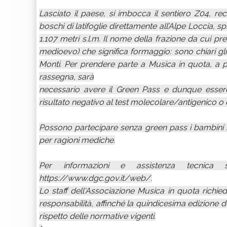
Lasciato il paese, si imbocca il sentiero Z04, r
boschi di latifoglie direttamente all’Alpe Loccia,
1.107 metri s.l.m. Il nome della frazione da cui pren
medioevo) che significa formaggio: sono chiari gl
Monti. Per prendere parte a Musica in quota, a 
rassegna, sarà
necessario avere il Green Pass e dunque esse
risultato negativo al test molecolare/antigenico o
Possono partecipare senza green pass i bambini s
per ragioni mediche.
Per informazioni e assistenza tecnica 
https://www.dgc.gov.it/web/.
Lo staff dell'Associazione Musica in quota richiede
responsabilità, affinché la quindicesima edizione 
rispetto delle normative vigenti.