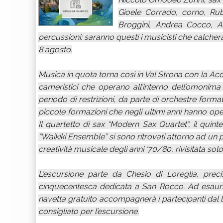
Gioele Corrado, corno, Ru
Broggini, Andrea Cocco, Al
percussioni: saranno questi i musicisti che calche
8 agosto.
Musica in quota torna così in Val Strona con la 
cameristici che operano all’interno dell’omonima a
periodo di restrizioni, da parte di orchestre form
piccole formazioni che negli ultimi anni hanno 
Il quartetto di sax “Modern Sax Quartet”, il quintet
“Waikiki Ensemble” si sono ritrovati attorno ad un
creatività musicale degli anni ‘70/80, rivisitata sol
L'escursione parte da Chesio di Loreglia, prec
cinquecentesca dedicata a San Rocco. Ad esaurim
navetta gratuito accompagnerà i partecipanti dal 
consigliato per l’escursione.