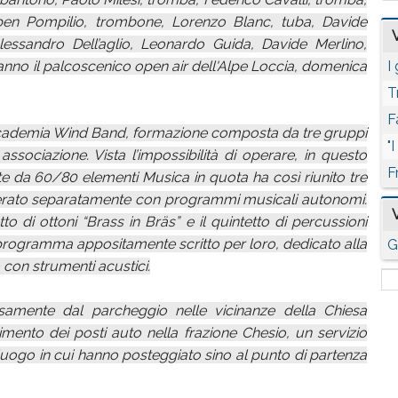
ben Pompilio, trombone, Lorenzo Blanc, tuba, Davide
essandro Dell’aglio, Leonardo Guida, Davide Merlino,
ranno il palcoscenico open air dell'Alpe Loccia, domenica
I
T
F
Accademia Wind Band, formazione composta da tre gruppi
"
ssociazione. Vista l’impossibilità di operare, in questo
F
ate da 60/80 elementi Musica in quota ha così riunito tre
operato separatamente con programmi musicali autonomi.
to di ottoni “Brass in Bräs” e il quintetto di percussioni
 programma appositamente scritto per loro, dedicato alla
G
o con strumenti acustici.
isamente dal parcheggio nelle vicinanze della Chiesa
ento dei posti auto nella frazione Chesio, un servizio
luogo in cui hanno posteggiato sino al punto di partenza