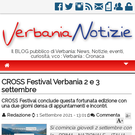
Il BLOG pubblico di Verbania: News, Notizie, eventi,
curiosità, vco : Verbania : Cronaca
Cronaca
CROSS Festival Verbania 2 e 3
Politica
settembre
Sport
CROSS Festival conclude questa fortunata edizione con
una due giorni densa di appuntamenti e incontri.
Eventi
👤
Redazione
⌚
1 Settembre 2021 - 13:01
Commenta
a-
+
Info Utili
Si comincia giovedì 2 settembre con
Rubriche