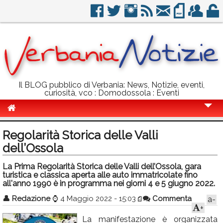
Il BLOG pubblico di Verbania: News, Notizie, eventi,
curiosità, vco : Domodossola : Eventi
Cronaca
Regolarità Storica delle Valli
Politica
dell’Ossola
Sport
La Prima Regolarità Storica delle Valli dell’Ossola, gara
turistica e classica aperta alle auto immatricolate fino
Eventi
all'anno 1990 è in programma nei giorni 4 e 5 giugno 2022.
👤
Redazione
⌚
4 Maggio 2022 - 15:03
Commenta
a-
Info Utili
+
Rubriche
La manifestazione è organizzata