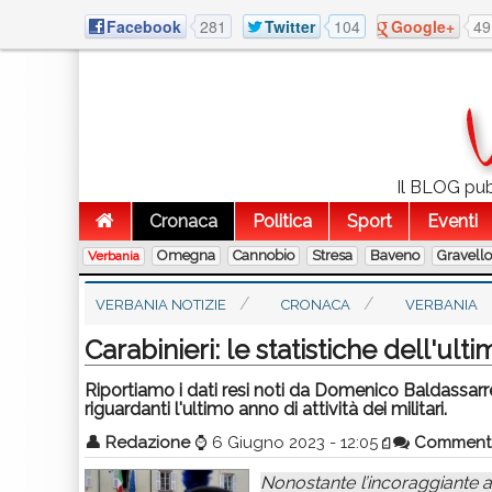
Facebook
281
Twitter
104
Google+
49
Il BLOG pubb
Cronaca
Politica
Sport
Eventi
Omegna
Cannobio
Stresa
Baveno
Gravell
Verbania
VERBANIA NOTIZIE
CRONACA
VERBANIA
Carabinieri: le statistiche dell'ul
Riportiamo i dati resi noti da Domenico Baldassarr
riguardanti l'ultimo anno di attività dei militari.
👤
Redazione
⌚
6 Giugno 2023 - 12:05
Comment
Nonostante l’incoraggiante a