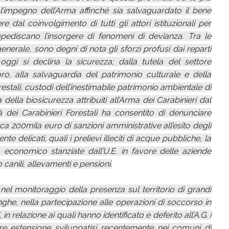
l’impegno dell’Arma affinché sia salvaguardato il bene
al coinvolgimento di tutti gli attori istituzionali per
mpediscano l’insorgere di fenomeni di devianza. Tra le
enerale, sono degni di nota gli sforzi profusi dai reparti
i oggi si declina la sicurezza; dalla tutela del settore
oro, alla salvaguardia del patrimonio culturale e della
restali, custodi dell’inestimabile patrimonio ambientale di
 della biosicurezza attribuiti all’Arma dei Carabinieri dal
tà dei Carabinieri Forestali ha consentito di denunciare
rca 200mila euro di sanzioni amministrative all’esito degli
nte delicati, quali i prelievi illeciti di acque pubbliche, la
o economico stanziate dall’U.E. in favore delle aziende
 canili, allevamenti e pensioni.
i nel monitoraggio della presenza sul territorio di grandi
langhe, nella partecipazione alle operazioni di soccorso in
relazione ai quali hanno identificato e deferito all’A.G. i
re estensione sviluppatisi recentemente nei comuni di