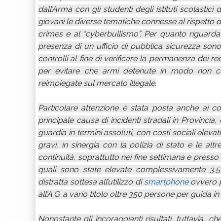
dall’Arma con gli studenti degli istituti scolastici
giovani le diverse tematiche connesse al rispetto dell
crimes e al “cyberbullismo”. Per quanto riguarda 
presenza di un ufficio di pubblica sicurezza sono s
controlli al fine di verificare la permanenza dei req
per evitare che armi detenute in modo non co
reimpiegate sul mercato illegale.
Particolare attenzione è stata posta anche ai co
principale causa di incidenti stradali in Provincia,
guardia in termini assoluti, con costi sociali elevat
gravi, in sinergia con la polizia di stato e le alt
continuità, soprattutto nei fine settimana e presso 
quali sono state elevate complessivamente 3.5
distratta sottesa all’utilizzo di
smartphone
ovvero p
all’A.G. a vario titolo oltre 350 persone per guida in
Nonostante gli incoraggianti risultati, tuttavia, 