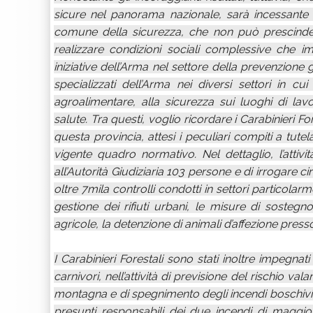
sicure nel panorama nazionale, sarà incessante 
comune della sicurezza, che non può prescindere d
realizzare condizioni sociali complessive che i
iniziative dell’Arma nel settore della prevenzione g
specializzati dell’Arma nei diversi settori in cu
agroalimentare, alla sicurezza sui luoghi di lav
salute. Tra questi, voglio ricordare i Carabinieri Fo
questa provincia, attesi i peculiari compiti a tutela
vigente quadro normativo. Nel dettaglio, l’attivi
all’Autorità Giudiziaria 103 persone e di irrogare ci
oltre 7mila controlli condotti in settori particolarme
gestione dei rifiuti urbani, le misure di sostegn
agricole, la detenzione di animali d’affezione presso
I Carabinieri Forestali sono stati inoltre impegnat
carnivori, nell’attività di previsione del rischio va
montagna e di spegnimento degli incendi boschivi, in 
presunti responsabili dei due incendi di maggio