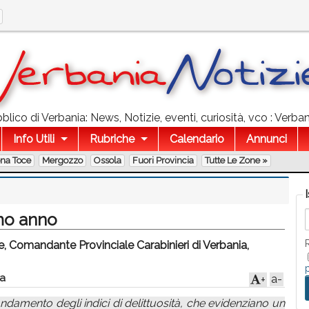
lico di Verbania: News, Notizie, eventi, curiosità, vco : Verba
Info Utili
Rubriche
Calendario
Annunci
ona Toce
Mergozzo
Ossola
Fuori Provincia
Tutte Le Zone »
timo anno
e, Comandante Provinciale Carabinieri di Verbania,
a
a-
+
ndamento degli indici di delittuosità, che evidenziano un