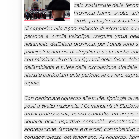
calo sostanziale delle fenom
Provincia hanno svolto un’in
11mila pattuglie, distribuite 
di sopperire alle 2.500 richieste di intervento e
persone e 37mila veicolipe, rseguire 3mila deli
nell’ambito dell’intera provincia, per i quali sono st
principali fenomeni di illegalità è stata anche co
commissione di reati nei riguardi delle fasce debo
dell’ambiente e tutela della circolazione stradale,
ritenute particolarmente pericolose ovvero espress
regole.
Con particolare riguardo alle truffe, tipologia di 
posti a livello nazionale, i Comandanti di Stazione 
ordini professionali, hanno condotto un ampio spe
riguardi delle rispettive comunità, incontrando
aggregazione, farmacie e mercati, con l’obiettivo di
consapevolezza del fenomeno. Al riguardo, hann