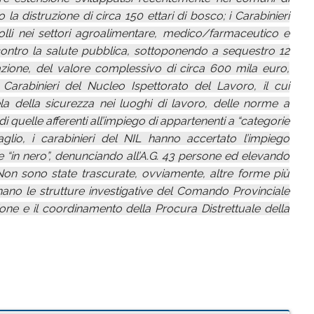
 distruzione di circa 150 ettari di bosco; i Carabinieri
olli nei settori agroalimentare, medico/farmaceutico e
i contro la salute pubblica, sottoponendo a sequestro 12
vazione, del valore complessivo di circa 600 mila euro,
i Carabinieri del Nucleo Ispettorato del Lavoro, il cui
ela della sicurezza nei luoghi di lavoro, delle norme a
 quelle afferenti all’impiego di appartenenti a “categorie
taglio, i carabinieri del NIL hanno accertato l’impiego
te “in nero”, denunciando all’A.G. 43 persone ed elevando
Non sono state trascurate, ovviamente, altre forme più
ano le strutture investigative del Comando Provinciale
one e il coordinamento della Procura Distrettuale della