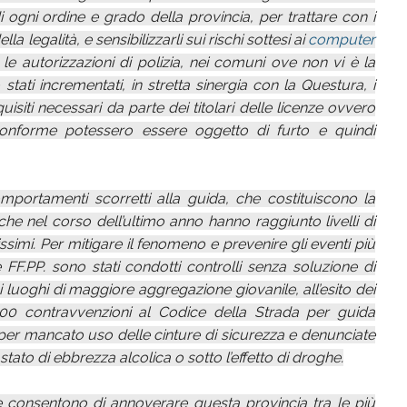
 di ogni ordine e grado della provincia, per trattare con i
a legalità, e sensibilizzarli sui rischi sottesi ai
computer
le autorizzazioni di polizia, nei comuni ove non vi è la
tati incrementati, in stretta sinergia con la Questura, i
uisiti necessari da parte dei titolari delle licenze ovvero
nforme potessero essere oggetto di furto e quindi
mportamenti scorretti alla guida, che costituiscono la
 che nel corso dell’ultimo anno hanno raggiunto livelli di
issimi. Per mitigare il fenomeno e prevenire gli eventi più
re FF.PP. sono stati condotti controlli senza soluzione di
i luoghi di maggiore aggregazione giovanile, all’esito dei
00 contravvenzioni al Codice della Strada per guida
er mancato uso delle cinture di sicurezza e denunciate
 stato di ebbrezza alcolica o sotto l’effetto di droghe.
che consentono di annoverare questa provincia tra le più