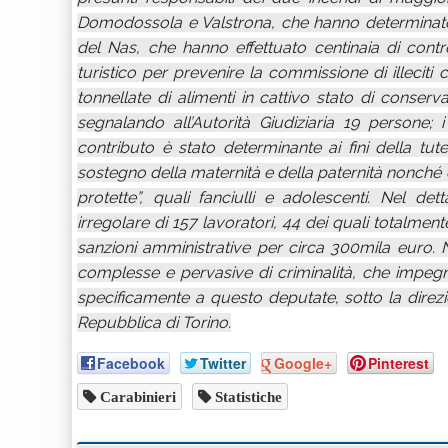
Domodossola e Valstrona, che hanno determinato la
del Nas, che hanno effettuato centinaia di contr
turistico per prevenire la commissione di illecit
tonnellate di alimenti in cattivo stato di conser
segnalando all’Autorità Giudiziaria 19 persone; 
contributo è stato determinante ai fini della tut
sostegno della maternità e della paternità nonché di
protette”, quali fanciulli e adolescenti. Nel det
irregolare di 157 lavoratori, 44 dei quali totalmen
sanzioni amministrative per circa 300mila euro. 
complesse e pervasive di criminalità, che impegn
specificamente a questo deputate, sotto la direzi
Repubblica di Torino.
Facebook
Twitter
Google+
Pinterest
Carabinieri
Statistiche