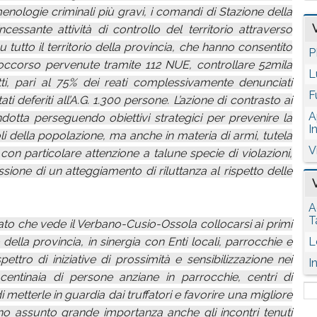
enologie criminali più gravi, i comandi di Stazione della
cessante attività di controllo del territorio attraverso
su tutto il territorio della provincia, che hanno consentito
P
 soccorso pervenute tramite 112 NUE, controllare 52mila
L
tti, pari al 75% dei reati complessivamente denunciati
F
ati deferiti all’A.G. 1.300 persone. L’azione di contrasto ai
A
ndotta perseguendo obiettivi strategici per prevenire la
I
li della popolazione, ma anche in materia di armi, tutela
V
 con particolare attenzione a talune specie di violazioni,
ione di un atteggiamento di riluttanza al rispetto delle
A
T
reato che vede il Verbano-Cusio-Ossola collocarsi ai primi
della provincia, in sinergia con Enti locali, parrocchie e
L
ttro di iniziative di prossimità e sensibilizzazione nei
I
 centinaia di persone anziane in parrocchie, centri di
 metterle in guardia dai truffatori e favorire una migliore
o assunto grande importanza anche gli incontri tenuti