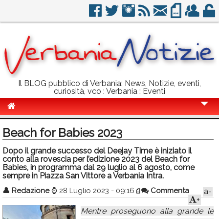
Il BLOG pubblico di Verbania: News, Notizie, eventi,
curiosità, vco : Verbania : Eventi
Cronaca
Beach for Babies 2023
Politica
Dopo il grande successo del Deejay Time è iniziato il
conto alla rovescia per l’edizione 2023 del Beach for
Sport
Babies, in programma dal 29 luglio al 6 agosto, come
sempre in Piazza San Vittore a Verbania Intra.
Eventi
👤
Redazione
⌚
28 Luglio 2023 - 09:16
Commenta
a-
Info Utili
+
Mentre proseguono alla grande le
Rubriche