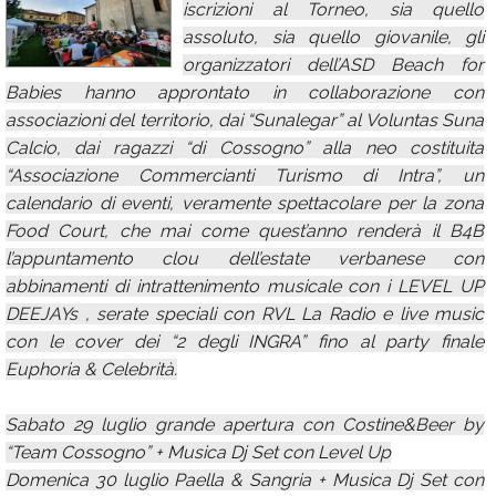
iscrizioni al Torneo, sia quello
Calendario
assoluto, sia quello giovanile, gli
organizzatori dell’ASD Beach for
Annunci
Babies hanno approntato in collaborazione con
associazioni del territorio, dai “Sunalegar” al Voluntas Suna
Calcio, dai ragazzi “di Cossogno” alla neo costituita
“Associazione Commercianti Turismo di Intra”, un
calendario di eventi, veramente spettacolare per la zona
Food Court, che mai come quest’anno renderà il B4B
l’appuntamento clou dell’estate verbanese con
abbinamenti di intrattenimento musicale con i LEVEL UP
DEEJAYs , serate speciali con RVL La Radio e live music
con le cover dei “2 degli INGRA” fino al party finale
Euphoria & Celebrità.
Sabato 29 luglio grande apertura con Costine&Beer by
“Team Cossogno” + Musica Dj Set con Level Up
Domenica 30 luglio Paella & Sangria + Musica Dj Set con