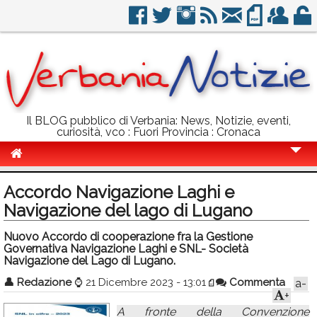
Il BLOG pubblico di Verbania: News, Notizie, eventi,
curiosità, vco : Fuori Provincia : Cronaca
Cronaca
Accordo Navigazione Laghi e
Politica
Navigazione del lago di Lugano
Sport
Nuovo Accordo di cooperazione fra la Gestione
Governativa Navigazione Laghi e SNL- Società
Eventi
Navigazione del Lago di Lugano.
👤
Redazione
⌚
21 Dicembre 2023 - 13:01
Commenta
a-
Info Utili
+
Rubriche
A fronte della Convenzione