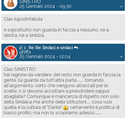
SINISTRO
25 Gennaio 2024 - 09:30
Ciao lupusinfabula
e soprattutto non guarda in faccia a nessuno, né a
destra, né a sinistra.
1
Re: Re: Sindaci e sindaci
ghiffa
25 Gennaio 2024 - 12:04
Ciao SINISTRO
hai ragione da vendere, del resto non guarda in faccia la
gente, lui guarda da tutt'altra parte........ tornando
all'argomento, certo che vengono attaccati per le
scelte, o si devono accettare a prescindere seppur
sbagliate? Comunque è mancanza di rispetto non solo
della Sindaca ma anche delle istituzioni..... cosa vuoi
quella è la cultura di "Dante"
, certamente è politica di
:-)
basso profilo, ma non lo scopriamo adesso.........