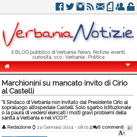
Il BLOG pubblico di Verbania: News, Notizie, eventi,
curiosità, vco : Verbania : Politica
Cronaca
Marchionini su mancato invito di Cirio
Politica
al Castelli
Sport
"Il Sindaco di Verbania non invitato dal Presidente Cirio al
sopraluogo all’ospedale Castelli. Solo sgarbo istituzionale
Eventi
o la paura di vedersi elencati i molti gravi problemi della
sanità a Verbania e nel VCO?".
Info Utili
👤
Redazione
⌚
24 Gennaio 2024 - 08:01
6 commenti
a-
+
Rubriche