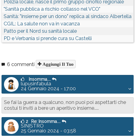
Polizia locale, nasce il primo gruppo cinofilo regionale
"Sanità pubblica a rischio collasso nel VCO"
Sanità: "Insieme per un dono" replica al sindaco Albertella
CGIL: La salute non va in vacanza
Patto per il Nord su sanità locale
PD e Verbania si prende cura su Castelli
6 commenti
Aggiungi Il Tuo
Insomma....
lupusinfabula
24 Gennaio 2024 - 17:00
Se fai la guerra a qualcuno, non puoi poi aspettarti che
costui ti inviti a bere un aperitivo insieme.....
2
Re: Insomma....
SINISTRO
25 Gennaio 2024 - 03:58