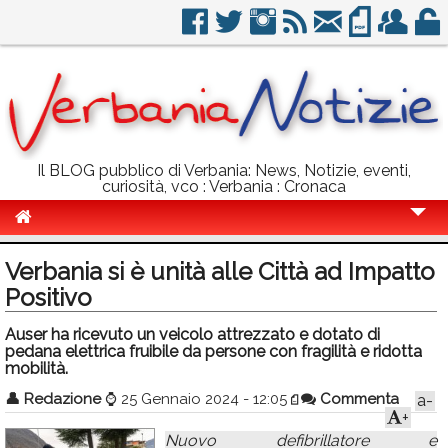
Il BLOG pubblico di Verbania: News, Notizie, eventi,
curiosità, vco : Verbania : Cronaca
Cronaca
Verbania si è unità alle Città ad Impatto
Politica
Positivo
Sport
Auser ha ricevuto un veicolo attrezzato e dotato di
pedana elettrica fruibile da persone con fragilità e ridotta
Eventi
mobilità.
👤
Redazione
⌚
25 Gennaio 2024 - 12:05
Commenta
a-
Info Utili
+
Rubriche
Nuovo defibrillatore e