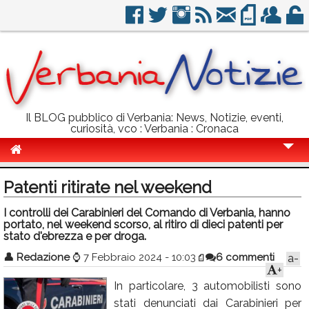
Il BLOG pubblico di Verbania: News, Notizie, eventi,
curiosità, vco : Verbania : Cronaca
Cronaca
Patenti ritirate nel weekend
Politica
I controlli dei Carabinieri del Comando di Verbania, hanno
portato, nel weekend scorso, al ritiro di dieci patenti per
Sport
stato d'ebrezza e per droga.
Eventi
👤
Redazione
⌚
7 Febbraio 2024 - 10:03
6 commenti
a-
+
Info Utili
In particolare, 3 automobilisti sono
Rubriche
stati denunciati dai Carabinieri per