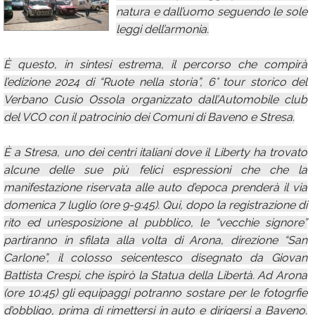
natura e dall’uomo seguendo le sole
Calendario
leggi dell’armonia.
Annunci
È questo, in sintesi estrema, il percorso che compirà
l’edizione 2024 di “Ruote nella storia”, 6° tour storico del
Verbano Cusio Ossola organizzato dall’Automobile club
del VCO con il patrocinio dei Comuni di Baveno e Stresa.
È a Stresa, uno dei centri italiani dove il Liberty ha trovato
alcune delle sue più felici espressioni che che la
manifestazione riservata alle auto d’epoca prenderà il via
domenica 7 luglio (ore 9-9:45). Qui, dopo la registrazione di
rito ed un’esposizione al pubblico, le “vecchie signore”
partiranno in sfilata alla volta di Arona, direzione “San
Carlone”, il colosso seicentesco disegnato da Giovan
Battista Crespi, che ispirò la Statua della Libertà. Ad Arona
(ore 10:45) gli equipaggi potranno sostare per le fotogrfie
d’obbligo, prima di rimettersi in auto e dirigersi a Baveno.