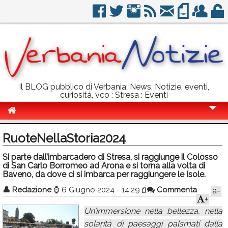
Il BLOG pubblico di Verbania: News, Notizie, eventi,
curiosità, vco : Stresa : Eventi
Cronaca
RuoteNellaStoria2024
Politica
Si parte dall’imbarcadero di Stresa, si raggiunge il Colosso
di San Carlo Borromeo ad Arona e si torna alla volta di
Sport
Baveno, da dove ci si imbarca per raggiungere le Isole.
Eventi
👤
Redazione
⌚
6 Giugno 2024 - 14:29
Commenta
a-
+
Info Utili
Un’immersione nella bellezza, nella
Rubriche
solarità di paesaggi palsmati dalla