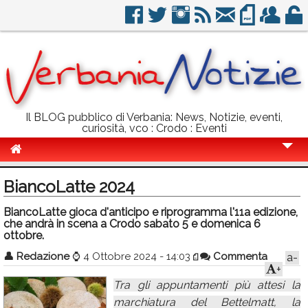
Il BLOG pubblico di Verbania: News, Notizie, eventi,
curiosità, vco : Crodo : Eventi
Cronaca
BiancoLatte 2024
Politica
BiancoLatte gioca d'anticipo e riprogramma l'11a edizione,
che andrà in scena a Crodo sabato 5 e domenica 6
Sport
ottobre.
Eventi
👤
Redazione
⌚
4 Ottobre 2024 - 14:03
Commenta
a-
+
Info Utili
Tra gli appuntamenti più attesi la
Rubriche
marchiatura del Bettelmatt, la