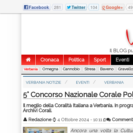
Facebook
281
Twitter
104
Google+
49
Il BLOG pub
Cronaca
Politica
Sport
Eventi
Omegna
Cannobio
Stresa
Baveno
Gravell
Verbania
VERBANIA NOTIZIE
EVENTI
VERBANIA
5° Concorso Nazionale Corale Po
Il meglio della Coralità Italiana a Verbania. In pro
Archivi Corali.
👤
Redazione
⌚
4 Ottobre 2024 - 10:11
Comment
Ancora una volta la Cultur