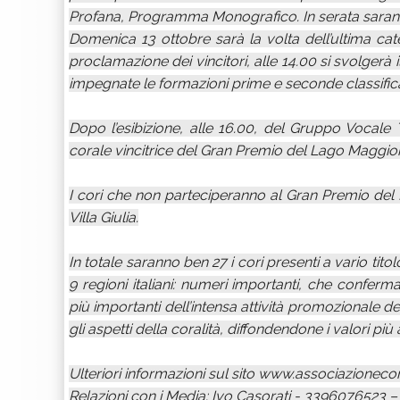
Profana, Programma Monografico. In serata saranno 
Domenica 13 ottobre sarà la volta dell’ultima ca
proclamazione dei vincitori, alle 14.00 si svolger
impegnate le formazioni prime e seconde classifica
Dopo l’esibizione, alle 16.00, del Gruppo Vocal
corale vincitrice del Gran Premio del Lago Maggio
I cori che non parteciperanno al Gran Premio del
Villa Giulia.
In totale saranno ben 27 i cori presenti a vario tito
9 regioni italiani: numeri importanti, che confe
più importanti dell’intensa attività promozionale del
gli aspetti della coralità, diffondendone i valori più a
Ulteriori informazioni sul sito www.associazionec
Relazioni con i Media: Ivo Casorati - 3396076523 