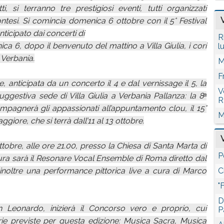
i, si terranno tre prestigiosi eventi, tutti organizzati
ntesi. Si comincia domenica 6 ottobre con il 5° Festival
ticipato dai concerti di
R
a 6, dopo il benvenuto del mattino a Villa Giulia, i cori
l
i Verbania.
M
F
 anticipata da un concerto il 4 e dal vernissage il 5, la
V
ggestiva sede di Villa Giulia a Verbania Pallanza: la 8ᵃ
R
mpagnerà gli appassionati all’appuntamento clou, il 15°
M
ore, che si terrà dall’11 al 13 ottobre.
ttobre, alle ore 21.00, presso la Chiesa di Santa Marta di
P
tura sarà il Resonare Vocal Ensemble di Roma diretto dal
 inoltre una performance pittorica live a cura di Marco
C
"
D
n Leonardo, inizierà il Concorso vero e proprio, cui
P
orie previste per questa edizione: Musica Sacra, Musica