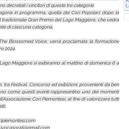
A
decretati i vincitori di queste tre categorie.
L
tegoria in programma, quella dei Cori Popolari; dopo la
à il tradizionale Gran Premo del Lago Maggiore, che vedrà
te di ciascuna categoria.
e The Blossomed Voice, verrà proclamata la formazione
re 2024.
 Lago Maggiore si esibiranno al mattino di domenica 6 a
lo, tra Festival, Concorso ed esibizioni, provenienti da ben
rmano come questi eventi rappresentino uno dei momenti
l’Associazione Cori Piemontesi, al fine di valorizzare tutti
lti.
oripiemontesi.com
– ivocasorati@gmail.com