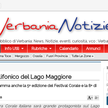
blico di Verbania: News, Notizie, eventi, curiosità, vco : Verba
Info Utili
Rubriche
Calendario
Annunci
ona Toce
Mergozzo
Ossola
Fuori Provincia
Tutte Le Zone »
lifonico del Lago Maggiore
gramma anche la 5ᵃ edizione del Festival Corale e la 8ᵃ di
a
a-
+
a Corale italiana sarà grande protagonista sul Lago