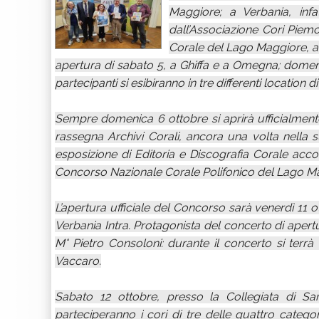
Maggiore; a Verbania, infatt
dall’Associazione Cori Piemo
Corale del Lago Maggiore, an
apertura di sabato 5, a Ghiffa e a Omegna; domenic
partecipanti si esibiranno in tre differenti location d
Sempre domenica 6 ottobre si aprirà ufficialmente,
rassegna Archivi Corali, ancora una volta nella su
esposizione di Editoria e Discografia Corale acco
Concorso Nazionale Corale Polifonico del Lago Maggi
L’apertura ufficiale del Concorso sarà venerdì 11 o
Verbania Intra. Protagonista del concerto di aper
M° Pietro Consoloni: durante il concerto si terrà
Vaccaro.
Sabato 12 ottobre, presso la Collegiata di Sa
parteciperanno i cori di tre delle quattro categ