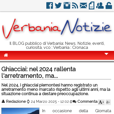
Il BLOG pubblico di Verbania: News, Notizie, eventi,
curiosità, vco : Verbania : Cronaca
Cronaca
Ghiacciai: nel 2024 rallenta
Politica
l'arretramento, ma...
Sport
Nel 2024, i ghiacciai piemontesi hanno registrato un
arretramento meno marcato rispetto agli ultimi anni, ma la
Eventi
situazione continua a destare preoccupazione.
👤
Redazione
⌚
24 Marzo 2025 - 12:02
Commenta
a-
+
Info Utili
In occasione della Giornata
Rubriche