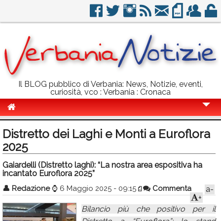
Il BLOG pubblico di Verbania: News, Notizie, eventi,
curiosità, vco : Verbania : Cronaca
Cronaca
Distretto dei Laghi e Monti a Euroflora
Politica
2025
Sport
Gaiardelli (Distretto laghi): “La nostra area espositiva ha
incantato Euroflora 2025”
Eventi
👤
Redazione
⌚
6 Maggio 2025 - 09:15
Commenta
a-
+
Info Utili
Bilancio più che positivo per il
Rubriche