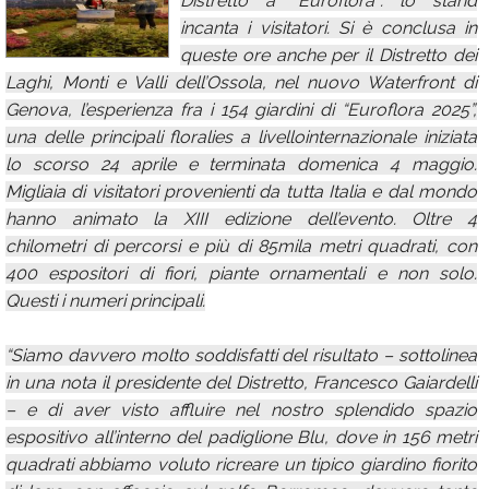
Distretto a “Euroflora”: lo stand
incanta i visitatori. Si è conclusa in
Calendario
queste ore anche per il Distretto dei
Annunci
Laghi, Monti e Valli dell’Ossola, nel nuovo Waterfront di
Genova, l’esperienza fra i 154 giardini di “Euroflora 2025”,
una delle principali floralies a livellointernazionale iniziata
lo scorso 24 aprile e terminata domenica 4 maggio.
Migliaia di visitatori provenienti da tutta Italia e dal mondo
hanno animato la XIII edizione dell’evento. Oltre 4
chilometri di percorsi e più di 85mila metri quadrati, con
400 espositori di fiori, piante ornamentali e non solo.
Questi i numeri principali.
“Siamo davvero molto soddisfatti del risultato – sottolinea
in una nota il presidente del Distretto, Francesco Gaiardelli
– e di aver visto affluire nel nostro splendido spazio
espositivo all’interno del padiglione Blu, dove in 156 metri
quadrati abbiamo voluto ricreare un tipico giardino fiorito