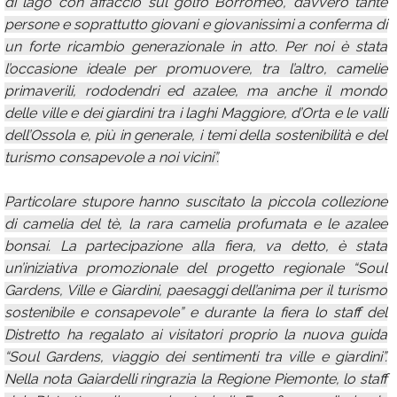
di lago con affaccio sul golfo Borromeo, davvero tante
persone e soprattutto giovani e giovanissimi a conferma di
un forte ricambio generazionale in atto. Per noi è stata
l’occasione ideale per promuovere, tra l’altro, camelie
primaverili, rododendri ed azalee, ma anche il mondo
delle ville e dei giardini tra i laghi Maggiore, d’Orta e le valli
dell’Ossola e, più in generale, i temi della sostenibilità e del
turismo consapevole a noi vicini”.
Particolare stupore hanno suscitato la piccola collezione
di camelia del tè, la rara camelia profumata e le azalee
bonsai. La partecipazione alla fiera, va detto, è stata
un’iniziativa promozionale del progetto regionale “Soul
Gardens, Ville e Giardini, paesaggi dell’anima per il turismo
sostenibile e consapevole” e durante la fiera lo staff del
Distretto ha regalato ai visitatori proprio la nuova guida
“Soul Gardens, viaggio dei sentimenti tra ville e giardini”.
Nella nota Gaiardelli ringrazia la Regione Piemonte, lo staff