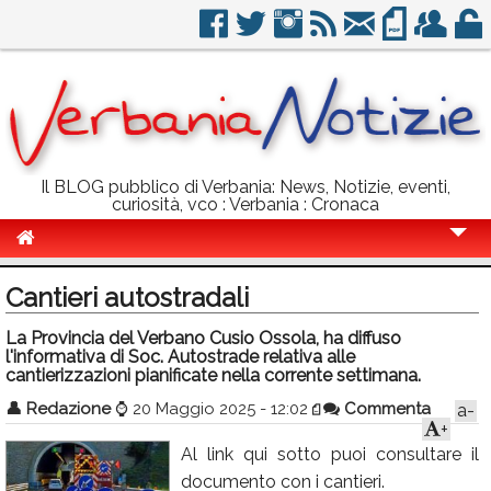
Il BLOG pubblico di Verbania: News, Notizie, eventi,
curiosità, vco : Verbania : Cronaca
Cronaca
Cantieri autostradali
Politica
La Provincia del Verbano Cusio Ossola, ha diffuso
l'informativa di Soc. Autostrade relativa alle
Sport
cantierizzazioni pianificate nella corrente settimana.
Eventi
👤
Redazione
⌚
20 Maggio 2025 - 12:02
Commenta
a-
+
Info Utili
Al link qui sotto puoi consultare il
Rubriche
documento con i cantieri.