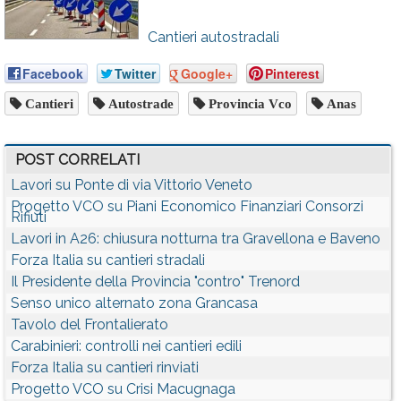
Calendario
Cantieri autostradali
Annunci
Facebook
Twitter
Google+
Pinterest
Cantieri
Autostrade
Provincia Vco
Anas
POST CORRELATI
Lavori su Ponte di via Vittorio Veneto
Progetto VCO su Piani Economico Finanziari Consorzi
Rifiuti
Lavori in A26: chiusura notturna tra Gravellona e Baveno
Forza Italia su cantieri stradali
Il Presidente della Provincia "contro" Trenord
Senso unico alternato zona Grancasa
Tavolo del Frontalierato
Carabinieri: controlli nei cantieri edili
Forza Italia su cantieri rinviati
Progetto VCO su Crisi Macugnaga