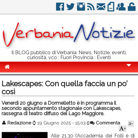
Il BLOG pubblico di Verbania: News, Notizie, eventi,
curiosità, vco : Fuori Provincia : Eventi
Cronaca
Lakescapes: Con quella faccia un po’
Politica
così
Sport
Venerdì 20 giugno a Dormelletto è in programma il
secondo appuntamento stagionale con Lakescapes,
Eventi
rassegna di teatro diffuso del Lago Maggiore.
👤
Redazione
⌚
19 Giugno 2025 - 15:03
Commenta
a-
Info Utili
+
Rubriche
Alle 21.30 l’Accademia dei Folli è di