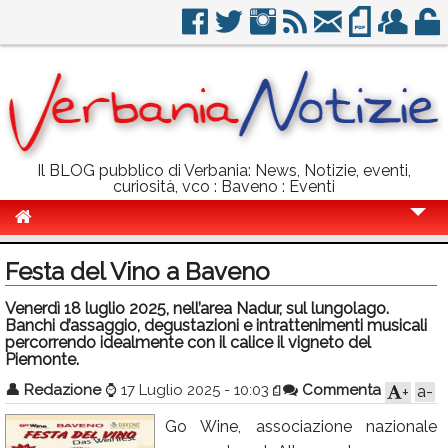
Il BLOG pubblico di Verbania: News, Notizie, eventi,
curiosità, vco : Baveno : Eventi
Cronaca
Festa del Vino a Baveno
Politica
Venerdì 18 luglio 2025, nell’area Nadur, sul lungolago.
Banchi d’assaggio, degustazioni e intrattenimenti musicali
Sport
percorrendo idealmente con il calice il vigneto del
Piemonte.
Eventi
👤
Redazione
⌚
17 Luglio 2025 - 10:03
Commenta
a-
+
Info Utili
Go Wine, associazione nazionale
Rubriche