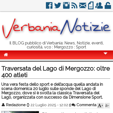
Il BLOG pubblico di Verbania: News, Notizie, eventi,
curiosità, vco : Mergozzo : Sport
Cronaca
Traversata del Lago di Mergozzo: oltre
Politica
400 atleti
Sport
Una vera festa dello sport e dell’acqua quella andata in
scena domenica 20 luglio sulle sponde del Lago di
Eventi
Mergozzo, dove si è svolta la classica Traversata del
Lago, organizzata con successo da Dimensione Sport.
Info Utili
👤
Redazione
⌚
22 Luglio 2025 - 12:02
Commenta
a-
+
Rubriche