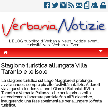
Il BLOG pubblico di Verbania: News, Notizie, eventi,
curiosità, vco : Verbania : Eventi
Cronaca
Stagione turistica allungata Villa
Politica
Taranto e le isole
Sport
La stagione turistica sul Lago Maggiore si prolunga,
avvicinandosi sempre più alle festività natalizie. A dare il
Eventi
via a questa tendenza sono i Giardini Botanici di Villa
Taranto a Verbania Pallanza, che per la prima volta
estenderanno l'apertura parziale fino all'8 dicembre,
Info Utili
inaugurando una fase sperimentale per allungare l'offerta
turistica.
Rubriche