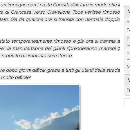
n impegno con i nostri Concittadini: fare in modo che il
ezza di Grancasa verso Gravellona Toce venisse rimosso
stato. Già da qualche ora si transita con normale doppio
S
F
P
stato temporaneamente rimosso e già ora si transita a
l
 per la manutenzione dei giunti riprenderanno martedì 9
R
o regolato da impianto semaforico.
l
M
 dopo giorni difficili: grazie a tutti gli utenti della strada
olto difficile!
F