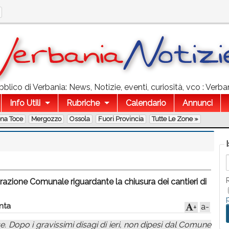
lico di Verbania: News, Notizie, eventi, curiosità, vco : Verban
Info Utili
Rubriche
Calendario
Annunci
ona Toce
Mergozzo
Ossola
Fuori Provincia
Tutte Le Zone »
azione Comunale riguardante la chiusura dei cantieri di
nta
a-
+
. Dopo i gravissimi disagi di ieri, non dipesi dal Comune