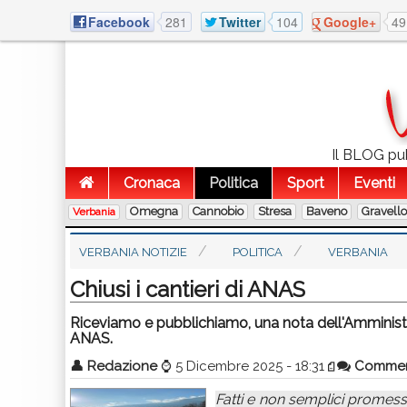
Facebook
281
Twitter
104
Google+
49
Il BLOG pubb
Cronaca
Politica
Sport
Eventi
Omegna
Cannobio
Stresa
Baveno
Gravell
Verbania
VERBANIA NOTIZIE
POLITICA
VERBANIA
Chiusi i cantieri di ANAS
Riceviamo e pubblichiamo, una nota dell'Amministr
ANAS.
👤
Redazione
⌚
5 Dicembre 2025 - 18:31
Comme
Fatti e non semplici promesse